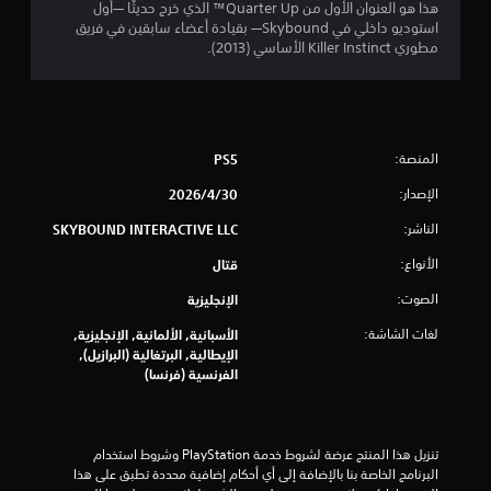
1
ت
هذا هو العنوان الأول من Quarter Up™ الذي خرج حديثًا —أول
ط
ح
استوديو داخلي في Skybound— بقيادة أعضاء سابقين في فريق
ر
5
ك
مطوري Killer Instinct الأساسي (2013).
ي
م
ق
5
ا
ة
ل
ا
م
ل
ل
م
ل
ن
المنصة:
PS5
س
ع
ي
ب
الإصدار:
30‏/4‏/2026
ا
ة
أ
.
و
الناشر:
SKYBOUND INTERACTIVE LLC
ل
ا
الأنواع:
قتال
ل
ي
ت
ف
م
الصوت:
الإنجليزية
ي
ق
ك
د
لغات الشاشة:
الأسبانية, الألمانية, الإنجليزية,
ن
ي
الإيطالية, البرتغالية (البرازيل),
ي
ل
و
الفرنسية (فرنسا)
ه
ع
ي
ا
ب
ت
ه
م
ا
ا
تنزيل هذا المنتج عرضة لشروط خدمة‫ PlayStation وشروط استخدام 
ل
ب
البرنامج الخاصة بنا بالإضافة إلى أي أحكام إضافية محددة تطبق على هذا 
ا
س