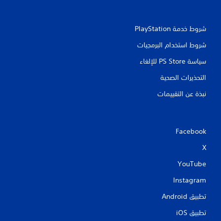
و
ح
د
شروط خدمة PlayStation‏
ة
ا
شروط استخدام البرمجيات
ل
ت
سياسة PS Store للإلغاء
ح
التحذيرات الصحية
ك
م
نبذة عن التقييمات
/
ا
ل
ا
Facebook
س
ت
X
ج
ا
YouTube
ب
ة
Instagram
ا
ل
تطبيق Android‏
م
ل
تطبيق iOS‏
م