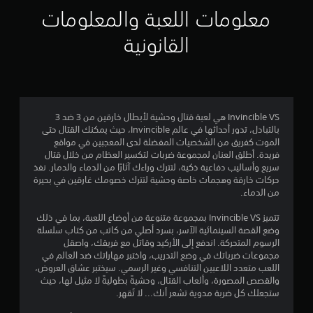
ج
و
ا
معلومات اللعبة والمعلومات
ن
ل
و
ا
ل
القانونية
ل
ع
م
ح
ب
ا
ة
م
ج
م
ة
ؤ
ن
إ
ق
ل
Invincible VS هي لعبة قتال وحشية لأبطال خارقين من 3 ضد 3
تً
إ
ى
بالتبادل، تدور أحداثها في عالم Invincible، حيث يمكنك القتال حتى
ا
ا
الموت كفريق من الشخصيات المفضلة لدى المعجبين في مواقع
ف
ج
س
فريدة. أطلق العنان لمجموعة ضربات لتكسير العظام من خلال قتال
ي
ت
سريع وأساليب دفاعية ذكية، لتترك وراءك آثارًا من الدماء والدمار. نفذ
أ
خ
حركات خارقة وهجمات خاصة وحشية لتترك خصومك غارقين في بحيرة
م
ي
د
من الدماء.
و
ا
ا
ق
م
تتميز Invincible VS بمجموعة متنوعة من أوضاع اللعبة، بما في ذلك
ت
ع
وضع القصة السينمائية الآسر، بسرد أصلي من كاتب من كتاب سلسلة
ف
ل
ن
الرسوم المتحركة. اندفع إلى الأركيد وقاتل مع فريقك، واصقل
ي
ا
مجموعات ضرباتك في وضع التدريب، واختبر مهاراتك ضد العالم في
أ
ي
ص
اللعب متعدد اللاعبين التنافسي وغير الرسمي. سيختبر عشاق العروض،
ث
ر
والقصص المصورة، وألعاب القتال، وحشيةً بطوليةً لا مثيل لها، حيث
ن
6
ا
ستجعلك كل ضربة مدوية تشعر أنك... لا تُقهر.
ا
ل
ء