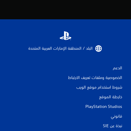
)
ك
.
ل
ع
ب
ا
ل
ل
ع
ب
البلد / المنطقة الإمارات العربية المتحدة‏
ة
ب
د
و
الدعم
ن
الخصوصية وملفات تعريف الارتباط
ت
ش
شروط استخدام موقع الويب
غ
ي
خارطة الموقع
ل
ا
PlayStation Studios
ه
ت
قانوني
ز
ا
نبذة عن SIE‏
ز