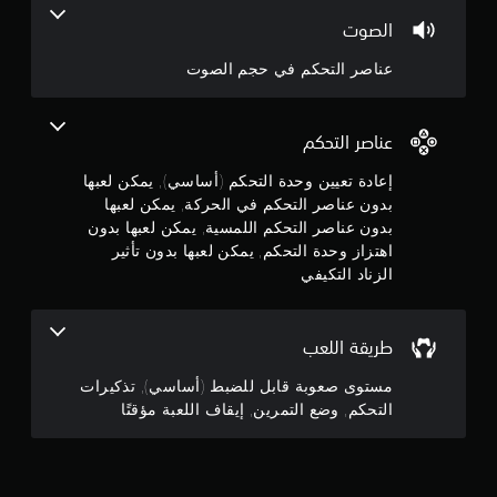
م
4
ا
ا
الصوت
ف
.
ل
ا
ل
عناصر التحكم في حجم الصوت
ل
2
م
ل
س
ع
9
ي
عناصر التحكم
ب
ة
ة
ن
إعادة تعيين وحدة التحكم (أساسي), يمكن لعبها
ي
م
بدون عناصر التحكم في الحركة, يمكن لعبها
م
ج
ؤ
ك
بدون عناصر التحكم اللمسية, يمكن لعبها بدون
ق
ن
اهتزاز وحدة التحكم, يمكن لعبها بدون تأثير
و
تً
ك
الزناد التكيفي
ا
ل
م
ع
ي
ب
م
م
ا
ك
طريقة اللعب
ل
ن
ن
ل
مستوى صعوبة قابل للضبط (أساسي), تذكيرات
ك
ع
إ
التحكم, وضع التمرين, إيقاف اللعبة مؤقتًا
5
ب
ي
ة
ق
ن
ب
ا
د
ف