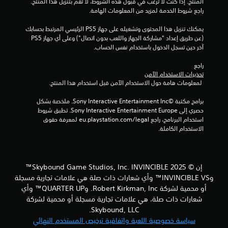
المنتج. إذا كنت لا ترغب في قبول هذه الشروط، لا تقم بتنزيل هذا المنتج. 
د
ي
راجع شروط الخدمة لمزيد من المعلومات الهامة.
و
ت
ن
ن
م
يمكنك تنزيل هذا المحتوى وتشغيله على جهاز PS5 الرئيسي المرتبط بحسابك 
ا
ا
(عن طريق إعداد "مشاركة الجهاز واللعب بدون اتصال") وعلى أي جهاز PS5 
ئ
ه
آخر حين تسجل الدخول باستخدام نفس الحساب.
ي
ت
ة
ز
راجع 
(
ا
تحذيرات الاستخدام الآمن
ا
 لمعلومات هامة حول الاستخدام الآمن قبل استخدام هذا المنتج.
ز
ل
و
ل
برامج مكتبة ©Sony Interactive Entertainment Inc. ملخصة بشكل 
ح
ع
حصري إلى Sony Interactive Entertainment Europe. تطبق شروط 
د
ب
استخدام البرنامج، راجع eu.playstation.com/legal لمعرفة حقوق 
ة
غ
الاستخدام الكاملة.
ي
ا
ر
ل
ا
ت
ل
ح
إن © 2025 Skybound Game Studios, Inc. INVINCIBLE™
م
ك
وINVINCIBLE VS™ وأي شعارات ذات صلة هي علامات تجارية مسجلة
ت
م
أو محمية لشركة Robert Kirkman, Inc. وQUARTER UP™ وأي
ص
ي
ل
شعارات ذات صلة، هي علامات تجارية مسجلة أو محمية لشركة
ف
م
Skybound, LLC.
ك
ق
سياسة خصوصية اللعبة واتفاقية ترخيص المستخدم النهائي
ن
ط