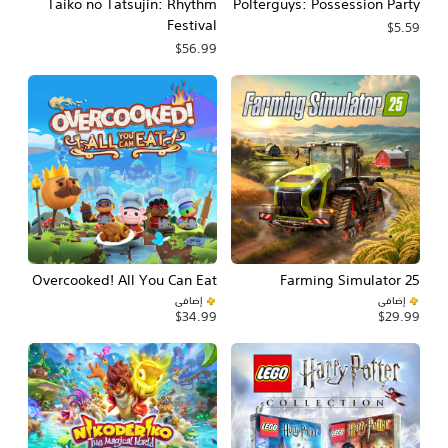
Taiko no Tatsujin: Rhythm
Polterguys: Possession Party
Festival
$5.59
$56.99
Overcooked! All You Can Eat
Farming Simulator 25
إضافي
إضافي
$34.99
$29.99