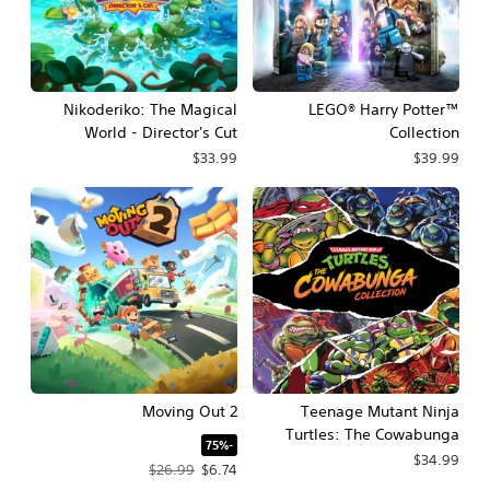
Nikoderiko: The Magical
LEGO® Harry Potter™
World - Director's Cut
Collection
$33.99
$39.99
Moving Out 2
Teenage Mutant Ninja
Turtles: The Cowabunga
‏-75%‏
Collection
$34.99
سعر العرض $6.74‏. السعر الأصلي، $26.99‏.
$26.99
$6.74