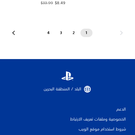
سعر العرض $8.49‏. السعر الأصلي، $33.99‏.
$33.99
$8.49
4
3
2
1
البلد / المنطقة البحرين‏
الدعم
الخصوصية وملفات تعريف الارتباط
شروط استخدام موقع الويب