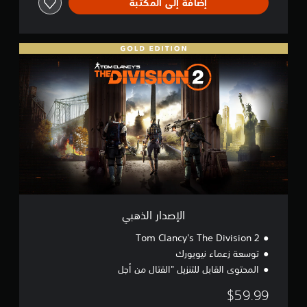
إضافة إلى المكتبة
o
n
2
ا
ل
إ
ص
د
ا
ر
ا
ل
ذ
ه
ب
ي
الإصدار الذهبي
Tom Clancy's The Division 2
توسعة زعماء نيويورك
المحتوى القابل للتنزيل "القتال من أجل
$59.99