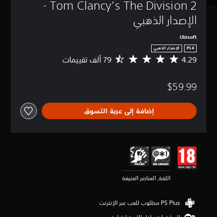
Tom Clancy’s The Division 2 - 
الإصدار الذهبي
Ubisoft
PS4
الإصدار الذهبي
4.29
م
ت
و
$59.99
س
ط
ا
إضافة إلى عربة التسوق
ل
ت
ق
ي
ي
م
4
.
اللغة, العناصر العنيفة
2
9
ن
ج
و