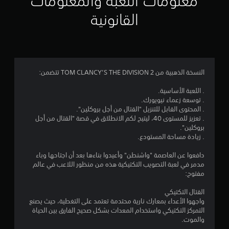
معلومات اللعبة والمعلومات
م
القانونية
4
.
2
النسخة الذهبية من TOM CLANCY’S THE DIVISION 2 تتضمن:
9
. اللعبة الأساسية.
. توسعة زعماء نيويورك.
ن
. المحتوى القابل للتنزيل "القتال من أجل بروكلين".
. تعزيز للمستوى 40، ليتيح لكم الانطلاق في قصة "القتال من أجل
ج
بروكلين".
. زيادة مساحة المستودع.
و
دافعوا عن العاصمة "واشنطن" وأعيدوا بناءها بعد أن اجتاحها وباء
م
مدمر في لعبة التصويب التكتيكية هذه من منظور اللاعب في عالم
مفتوح:
م
القتال التكتيكي
ن
واجهوا الأعداء بمعارك نارية محتدمة تعتمد على التغطية، حيث يصنع
التمركز التكتيكي واستخدام المعدات بشكل صحيح الفارق بين الحياة
5
والموت.