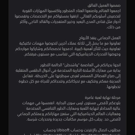
ن
صمموا العميل الفائق
اجمعوا الغنائم واصنعوا العتاد المتطور واكتسبوا المهارات القوية
لتخصيص أسلوبكم القتالي. ارتقوا بمستواكم مع التخصصات وتقمصوا
ج
أدوار مثل قناص المدى البعيد وخبير المتفجرات والقائد الناجي وأكثر
من ذلك.
و
العمل الجماعي ينقذ الأرواح
م
تعاونوا مع ما يصل إلى ثلاثة عملاء آخرين لتخوضوا مهمات تكتيكية
تعاونية حيث للتآزر أهمية كبيرة. ادمجوا تخصصاتكم وشاركوا مواردكم
م
وخوضوا التحديات الديناميكية التي تتناسب مع مستوى فرقتكم.
ن
انجوا بحياتكم في العاصمة "واشنطن" الدائمة التطور
بداية من معارك الأسلحة النارية المحتدمة في أحوال الطقس المتقلبة
إ
إلى صراع الفصائل المستمر لفرض سيطرتها على الخريطة، تتفاعل
المدينة معكم وتتكيف مع تحركاتكم وتتحداكم للنجاة مع كل خطوة
ج
تخطونها.
م
مرحلة نهاية لعبة غامرة
بلوغكم لأقصى مستوى ليس سوى البداية. انغمسوا في مهمات
ا
عالية المخاطر لنهاية اللعبة ومعارك الطور التنافسي المحتدمة
وفعاليات العالم الديناميكية التي ستعزز مهاراتكم وعملكم الجماعي
ل
لأقصى حد. يجلب كل موسم مكافآت جديدة وتحديات شرسة.
ي
مطلوب اتصال بالإنترنت وحساب Ubisoft وحساب