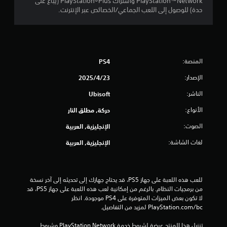
PlayStation™Network واشتراك PlayStation®Plus (يباع على
7
حدة) للوصول إلى اللعب الجماعي/الخصائص عبر الإنترنت.
9
2
المنصة:
PS4
9
الإصدار:
23‏/4‏/2025
2
الناشر:
Ubisoft
م
الأنواع:
حركة, مطلق النار
ن
الصوت:
الإنجليزية, العربية
ا
لغات الشاشة:
الإنجليزية, العربية
ل
ت
للعب هذه اللعبة على جهاز PS5، قد يحتاج جهازك إلى تحديثه إلى آخر نسخة 
من برمجيات النظام. بالرغم من إمكانية لعب هذه اللعبة على جهاز PS5، قد 
ق
لا تكون بعض الميزات المتوفرة على PS4 موجودة. انظر 
‎PlayStation.com/bc لمزيد من التفاصيل.
ي
تنزيل هذا المنتج عرضة لشروط خدمة PlayStation Network وشروط 