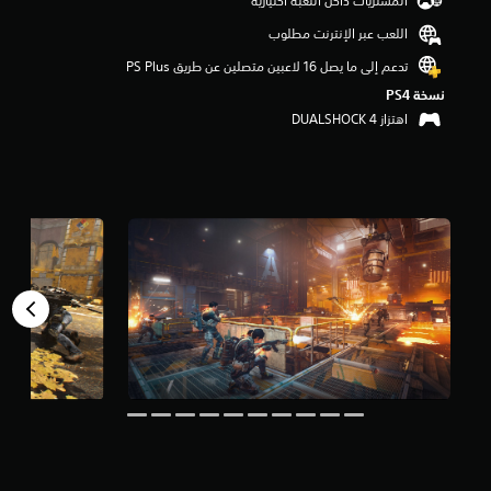
المشتريات داخل اللعبة اختيارية
م
اللعب عبر الإنترنت مطلوب
م
ن
تدعم إلى ما يصل 16 لاعبين متصلين عن طريق PS Plus‏
5
نسخة PS4‏
ن
ج
اهتزاز DUALSHOCK 4‏
و
م
م
ن
إ
ج
م
ا
ل
ي
7
9
أ
ل
ف
م
ن