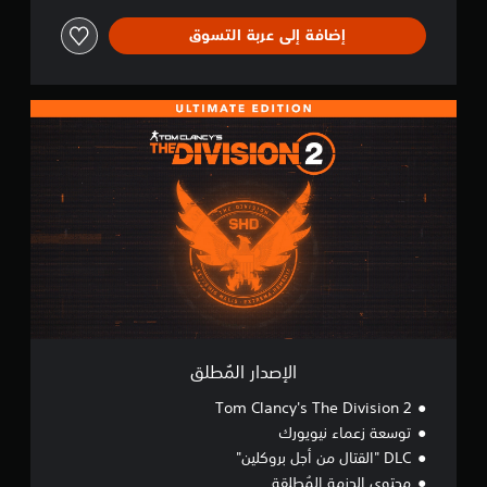
إضافة إلى عربة التسوق
ا
ل
إ
ص
د
ا
ر
ا
ل
مُ
ط
ل
ق
الإصدار المُطلق
Tom Clancy's The Division 2
توسعة زعماء نيويورك
DLC "القتال من أجل بروكلين"
محتوى الحزمة المُطلقة