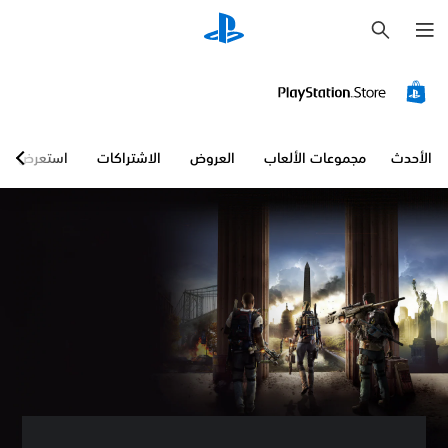
ب
ح
ث
الأحدث
مجموعات الألعاب
العروض
الاشتراكات
استعرض