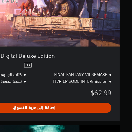
u
x
e
E
d
i
t
i
o
n
Digital Deluxe Edition
PS5
FINAL FANTASY VII REMAKE
كتاب الرسوما
FF7R EPISODE INTERmission
نسخة مصغرة 
$62.99
إضافة إلى عربة التسوق
F