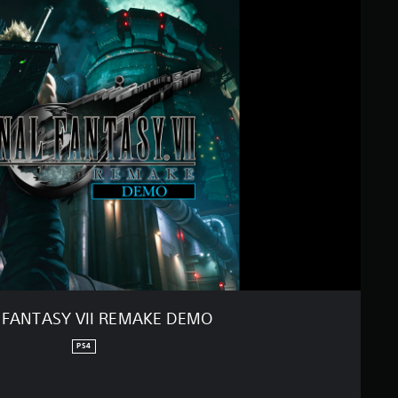
I
N
A
L
F
A
N
T
A
S
Y
V
I
I
R
E
M
A
K
 FANTASY VII REMAKE DEMO
E
D
PS4
E
M
O