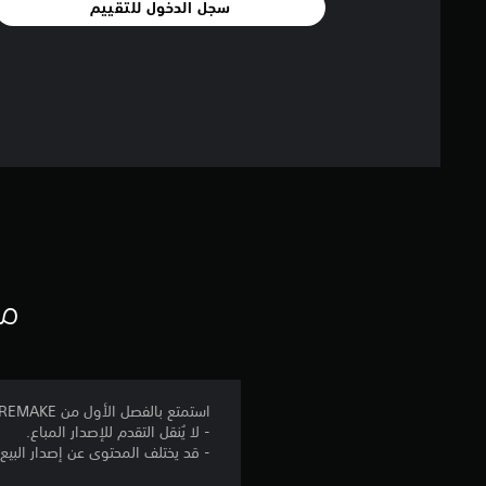
سجل الدخول للتقييم
مع
استمتع بالفصل الأول من FINAL FANTASY VII REMAKE─مهمة تفجير مفاعل Mako 1─بالإصدار التجريبي.
- لا يُنقل التقدم للإصدار المباع.
- قد يختلف المحتوى عن إصدار البيع.