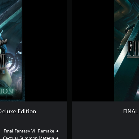
I
N
A
L
F
A
N
T
A
S
Y
V
I
I
R
E
M
A
K
eluxe Edition
FINAL
E
D
i
Final Fantasy VII Remake
g
i
Cactuar Summon Materia