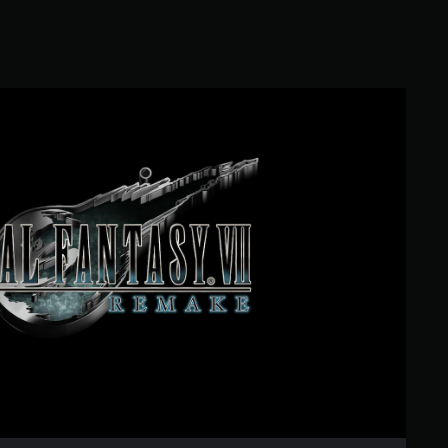
إ
ج
م
ا
ل
ت
ي
ر
ق
1
ي
4
ة
1
F
أ
I
ل
N
ف
A
م
L
ن
F
ا
A
ل
N
ت
T
ق
A
ي
S
ي
Y
م
V
ا
I