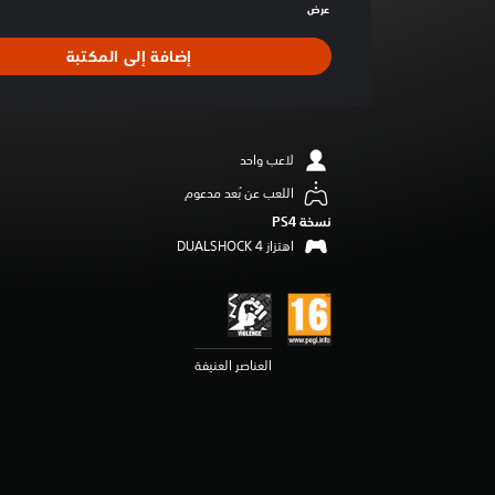
ط
عرض
ا
ل
إضافة إلى المكتبة
ت
ق
ي
ي
م
لاعب واحد
4
اللعب عن بُعد مدعوم
.
7
نسخة PS4‏
ن
اهتزاز DUALSHOCK 4‏
ج
و
م
م
ن
5
العناصر العنيفة
ن
ج
و
م
م
ن