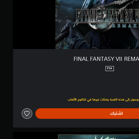
FINAL FANTASY VII REM
PS4
لبالغ $34.99‏
اشترك