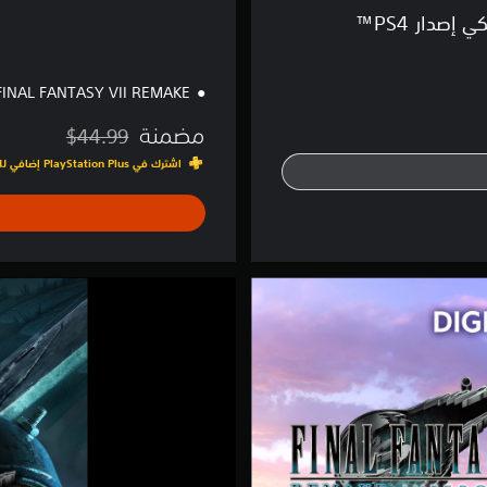
FINAL FANTASY VII REMAKE
مضمنة
$44.99
مخصوم من السعر الأصلي ا
اشترك في PlayStation Plus إضافي للوصول إلى هذه اللعبة ومئات غيرها في كتالوج الألعاب
F
I
N
A
L
F
A
N
T
A