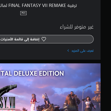
ت
I
ترقية FINAL FANTASY VII REMAKE لمالكي إصدار PS4™
R
E
PS5
M
A
غير متوفر للشراء
K
E
ل
إضافة إلى قائمة الأمنيات
م
ا
ل
تعرف على المزيد
ك
ي
إ
D
ص
i
د
g
ا
i
ر
t
P
a
S
l
4
D
™
e
l