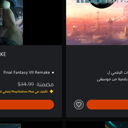
S
Y
V
I
I
R
E
M
A
K
AKE
E
ت الرقمي ل
Final Fantasy VII Remake
رقمية من موسيقى
مضمنة
$34.99
مخصوم من السعر الأصلي ا
اشترك في PlayStation Plus إضافي للوصول إلى هذه اللعبة ومئات غيرها في كتالوج الألعاب
F