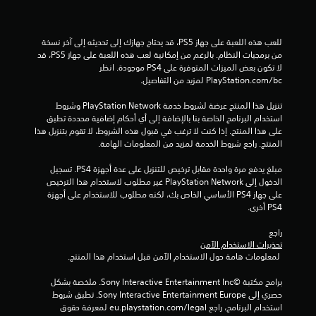
م
ن
للعب هذه اللعبة على جهاز PS5، قد يحتاج جهازك إلى تحديثه إلى آخر نسخة 
إ
من برمجيات النظام. بالرغم من إمكانية لعب هذه اللعبة على جهاز PS5، قد 
لا تكون بعض الميزات المتوفرة على PS4 موجودة. انظر 
ج
‎PlayStation.com/bc لمزيد من التفاصيل.
م
تنزيل هذا المنتج عرضة لشروط خدمة PlayStation Network وشروط 
استخدام البرنامج الخاصة بنا بالإضافة إلى أي أحكام إضافية محددة تطبق 
ا
على هذا المنتج. إذا كنت لا ترغب في قبول هذه الشروط، لا تقوم بتنزيل هذا 
المنتج. راجع شروط الخدمة لمزيد من المعلومات الهامة.
ل
مبلغ يدفع مرة واحدة مقابل ترخيص للتنزيل على عدة أجهزة PS4. تسجيل 
ي
الدخول إلى PlayStation Network غير مطلوب لاستخدام هذا الترخيص 
على جهاز PS4 الأساسي الخاص بك، لكنه مطلوب للاستخدام على أجهزة 
PS4 أخرى.
5
راجع 
2
تحذيرات الاستخدام الآمن
 لمعلومات هامة حول الاستخدام الآمن قبل استخدام هذا المنتج.
7
برامج مكتبة ©Sony Interactive Entertainment Inc. ملخصة بشكل 
2
حصري إلى Sony Interactive Entertainment Europe. تطبق شروط 
استخدام البرنامج، راجع eu.playstation.com/legal لمعرفة حقوق 