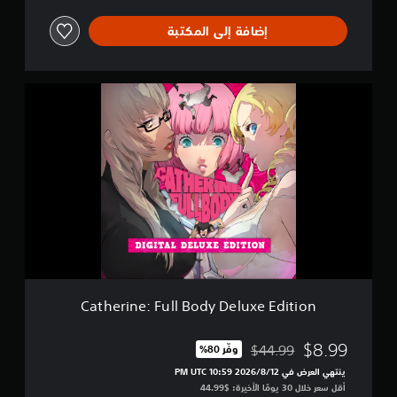
D
e
إضافة إلى المكتبة
m
o
C
a
t
h
e
r
i
n
e
:
F
u
l
l
Catherine: Full Body Deluxe Edition
B
o
d
$8.99
$44.99
وفّر 80%‏
مخصوم من السعر الأصلي البالغ $44.99‏
y
ينتهي العرض في 12‏/8‏/2026 10:59 PM UTC‏
D
أقل سعر خلال 30 يومًا الأخيرة: $44.99‏
e