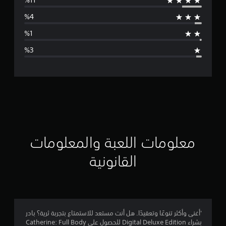
س
ط
ا
ل
ت
ق
ي
ي
معلومات اللعبة والمعلومات
م
القانونية
4
.
6
'أغنى وأكثر تنوعًا وتعقيدًا. هل أنت مستعد للاستمتاع بتجربة ثرية؟ بادر
بشراء Digital Deluxe Edition للحصول على Catherine: Full Body