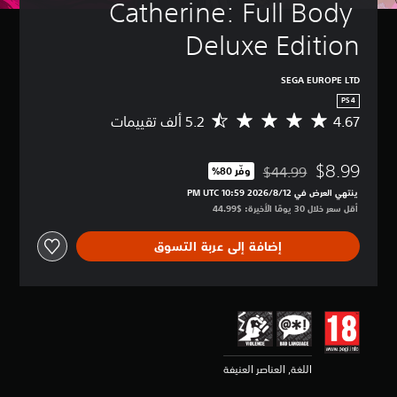
Catherine: Full Body 
Deluxe Edition
SEGA EUROPE LTD
PS4
4.67
م
ت
و
$8.99
س
$44.99
وفّر 80%‏
مخصوم من السعر الأصلي البالغ $44.99‏
ط
ينتهي العرض في 12‏/8‏/2026 10:59 PM UTC‏
ا
أقل سعر خلال 30 يومًا الأخيرة: $44.99‏
ل
ت
إضافة إلى عربة التسوق
ق
ي
ي
م
4
.
6
7
اللغة, العناصر العنيفة
ن
ج