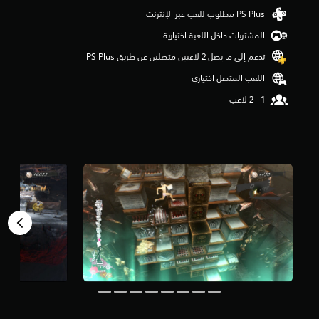
و
م
المشتريات داخل اللعبة اختيارية
م
ن
تدعم إلى ما يصل 2 لاعبين متصلين عن طريق PS Plus‏
5
ن
اللعب المتصل اختياري
ج
و
م
م
ن
إ
ج
م
ا
ل
ي
5
.
2
أ
ل
ف
م