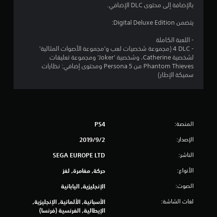
7
بالإضافة إلى محتوى DLC الإضافي.
ن
يتضمن Digital Deluxe Edition:
ج
- اللعبة الكاملة
- 4‎ DLC (مجموعة شخصيات لعب و'مجموعة الأصوات المثالية'
و
لشخصية Catherine، وشخصية 'Joker' ومجموعة تعليقات
Phantom Thieves من Persona 5 ومحتوى إضافي: نظارات
م
سميكة الإطار)
م
ن
المنصة:
PS4
5
الإصدار:
2‏/9‏/2019
ن
الناشر:
SEGA EUROPE LTD
ج
الأنواع:
حركة, مغامرة, لغز
و
الصوت:
الإنجليزية, اليابانية
م
لغات الشاشة:
الأسبانية, الألمانية, الإنجليزية,
الإيطالية, الفرنسية (فرنسا)