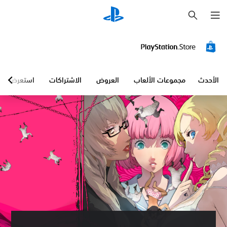
ب
ح
ث
الأحدث
مجموعات الألعاب
العروض
الاشتراكات
استعرض