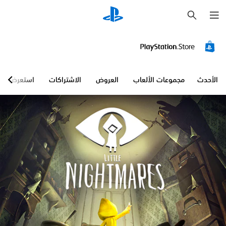
ب
ح
ث
الأحدث
مجموعات الألعاب
العروض
الاشتراكات
استعرض