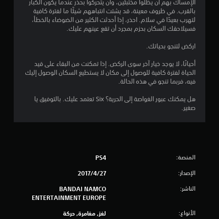
الإمساك بهم أن يظلوا مختبئين، وأن يتحركوا بحذر عندما يكون الكبار
بالقرب. في ظروف معينة، قد يشتت انتباههم شيئًا ما لفترة كافية
إ
لتهرب بعيدًا في سلام. احذر، إذا أحدثت الكثير من الضوضاء بالخطأ،
فسيلاحقك السكان بحزم بمجرد أن تقع عينهم عليك.
ج
اركض لتنجو بحياتك.
م
أحيانًا، لا يوجد خيار آخر سوى الركض. إذا تمكنت من البقاء على قيد
ا
الحياة لفترة كافية للوصول إلى مكان لا يستطيع السكان الوصول إليك
فيه، فربما تنجو في هذه الحالة.
ل
هل يمكنك عبور الغواصة إلى الحرية؟ Six تعتمد عليك. بالتوفيق يا
ي
صغير.
6
2
المنصة:
PS4
6
الإصدار:
27‏/4‏/2017
6
الناشر:
BANDAI NAMCO
7
ENTERTAINMENT EUROPE
م
الأنواع:
لغز, مغامرة, حركة