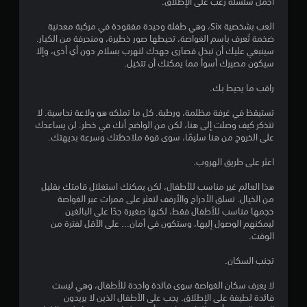
ن
أجمل سلسلة رعب على الإطلاق.
ج
العب بشخصية Six، وهي طفلة وحيدة مفقودة في مركبة معدنية
ضخمة تُعرف باسم الغواصة، تحيطها صور خطيرة، ومنحرفة من الكبار.
و
سينبغي عليك أن تبذل قصارى جهدك لتهرب بسلام دون أي أذى، وإلا
سيكون مصيرك أسوأ مما يمكنك أن تتخيل.
م
راقب ما يحيط بك.
م
تستيقظ في غرفة مظلمة، ورطبة. كل ما تملكه هو ولاعة نحاسية. لا
ن
تتذكر كيف وصلت إلى هنا، لكن من الواضح أنك في خطر. لن يساعدك
على الخروج من هنا سليمًا، سوى قوة ملاحظتك وسرعة بديهتك.
5
اعثر على طريق الهروب.
ن
هذا العالم غير مناسب للأطفال، لكن يمكنك استغلال قامتك بقليل
ج
من الخيال. تسلق الأدراج والأرفف لتعثر على ممرات عبر الغواصة
حجمها مناسب للأطفال فقط، لكنها صغيرة جدًا على البالغين
ليمكنهم الوصول إليها، وستكون في أمان... على الأقل لفترة من
و
الوقت.
م
تجنب السكان.
م
لا يعرف سكان الغواصة سوى فائدة واحدة للأطفال، وهي ليست
فائدة لطيفة على الإطلاق. يجب على الأطفال الذين لا يريدون
ن