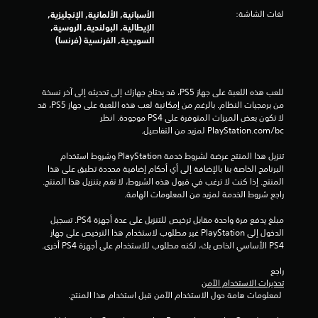
لغات الشاشة:
الأسبانية, الألمانية, الإنجليزية,
ن
الإيطالية, البولندية, الروسية,
السويدية, الفرنسية (فرنسا)
ا
ل
للعب هذه اللعبة على جهاز PS5، قد يحتاج جهازك إلى تحديثه إلى آخر نسخة 
ت
من برمجيات النظام. بالرغم من إمكانية لعب هذه اللعبة على جهاز PS5، قد 
لا تكون بعض الميزات المتوفرة على PS4 موجودة. انظر 
ق
‎PlayStation.com/bc لمزيد من التفاصيل.
ي
تنزيل هذا المنتج عرضة لشروط خدمة‫ PlayStation وشروط استخدام 
البرنامج الخاصة بنا بالإضافة إلى أي أحكام إضافية محددة تطبق على هذا 
ي
المنتج. إذا كنت لا ترغب في قبول هذه الشروط، لا تقم بتنزيل هذا المنتج. 
راجع شروط الخدمة لمزيد من المعلومات الهامة.
م
مبلغ يدفع مرة واحدة مقابل ترخيص للتنزيل على عدة أجهزة PS4. تسجيل 
ا
الدخول إلى PlayStation غير مطلوب لاستخدام هذا الترخيص على جهاز 
PS4 الأساسي الخاص بك، لكنه مطلوب للاستخدام على أجهزة PS4 أخرى.
ت
راجع 
تحذيرات الاستخدام الآمن
 لمعلومات هامة حول الاستخدام الآمن قبل استخدام هذا المنتج.