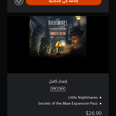
إضافة إلى المكتبة
إ
ص
د
ا
ر
ك
ا
م
ل
إصدار كامل
PS5
PS4
Little Nightmares
Secrets of the Maw Expansion Pass
$26.99