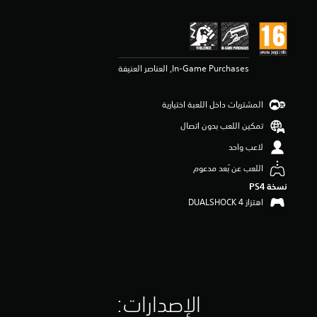
ي
م
4
.
5
In-Game Purchases, العناصر العنيفة
ن
ج
و
المشتريات داخل اللعبة اختيارية
م
م
تمكين اللعب بدون اتصال
ن
لاعب واحد
5
ن
اللعب عن بُعد مدعوم
ج
و
نسخة PS4‏
م
اهتزاز DUALSHOCK 4‏
م
ن
إ
ج
م
ا
ل
الإصدارات:‏
ي