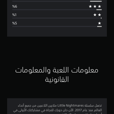
س
ط
ا
ل
ت
ق
ي
ي
معلومات اللعبة والمعلومات
م
القانونية
4
.
5
تذهل سلسلة Little Nightmares ملايين اللاعبين من جميع أنحاء
العالم منذ عام 2017. الآن حان دورك للنجاة في مشاركتك الأولى في