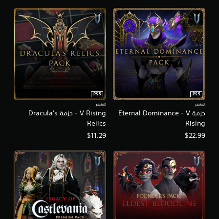
ر
ا
ل
ز
ن
ا
د
.
PS5
PS5
العنصر
العنصر
حزمة Eternal Dominance - V
V Rising - حزمة Dracula's
Relics
Rising
$11.29
$22.99