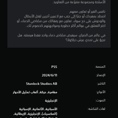
الأسلحة ومجموعة متنوّعة من التعاويذ.
ي
نافس الغير أو تعاون معهم
ي
اصطد بمفردك أو جنبًا إلى جنب مع لاعبين آخرين لقتل الأبطال
والوحوش على حدٍ سواء. تعاون مع رفقائك من مصّاصي الدماء، أو
م
اختر التعمّق في عوالم أكثر خطورة ومواجهتهم كخصوم لك.
ا
في عالم من الصراع، سيفرض مصّاص دماء واحد فقط هيمنته. هل
تجرؤ على تحدي عرش دراكولا؟
ت
المنصة:
PS5
الإصدار:
11‏/6‏/2024
الناشر:
Stunlock Studios AB
الأنواع:
مغامرة, حركة, ألعاب تمثيل الأدوار
الصوت:
الإنجليزية
لغات الشاشة:
الأسبانية, الألمانية, الإسبانية
(المكسيك), الإنجليزية, الإيطالية,