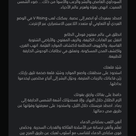
السوداوي الغامض والبشر والرعب والأسوأ من ذلك... ضوء الشمس
المميت. انهض بقوّة واهزم عالم الأحياء.
ل
اصطد بمفردك أو انضم إلى عصبة. يمكنك لعب V Rising في الوضع
ي
الفردي أو التعاوني أو متعدد اللاعبين الاستمراري عبر الإنترنت.
7
انطلق في عالم مفتوح قوطي الطابع
انتقل عبر الغابات الكثيفة، والريف المفتوح، والأراضي الشتوية
9
القاسية، والكهوف المظلمة لاكتشاف الموارد القيّمة. انهب القرى،
واكتشف المدن المسكونة، وتعمّق في نطاقات الوحوش الخارقة
2
للطبيعة.
6
شيّد قلعتك
استحوذ على منطقتك واصنع الموارد وشيّد قلعة ضخمة تليق بإرثك.
م
زيّن قاعاتك بالزينات المترفة، وحوّل البشر إلى أتباع مخلصين ليخدموا
بداخلها.
ن
حافظ على بقائك وارتقِ بقوتك
ا
الزم الظلال خلال النهار، وإلا فستحوّلك أشعة الشمس الحارقة إلى
رماد. اصطد فريستك خلال الليل، واستحوذ على معرفتها وقوّتها عن
ل
طريق مص دمائها.
ت
أتقن اللعب بمصّاص الدماء
تعلّم وأتقن ترسانة من الأسلحة الفتّاكة والقدرات السحرية. وخصّص
ق
قوى مصّاص الدماء لتتناسب مع أسلوب لعبك عن طريق المزج بين