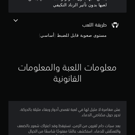
م
لعبها بدون تأثير الزناد التكيفي
ن
5
طريقة اللعب
ن
مستوى صعوبة قابل للضبط (أساسي)
ج
و
معلومات اللعبة والمعلومات
م
القانونية
م
ن
إ
ج
عش مغامرة لا مثيل لها في لعبة تقمص أدوار وبقاء مليئة بالحركة،
تدور حول مصّاصي الدماء.
م
بعد سبات دام لقرون من الزمن، تستيقظ وقد اعتراك شعور بالضعف
والتعطّش للدماء. استكشف عالمًا مفتوحًا شاسعًا من الخيال
ا