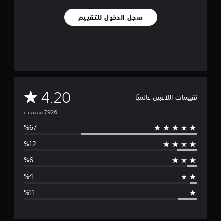
سجل الدخول للتقييم
م
4.20
تقييمات اللاعبين عالميًا
ت
و
س
ط
ا
ل