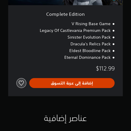
t
غ
i
ي
o
ل
Complete Edition
n
ا
V Rising Base Game
ل
م
Legacy Of Castlevania Premium Pack
ق
Sinister Evolution Pack
ا
Dracula's Relics Pack
و
م
Eldest Bloodline Pack
ة
Eternal Dominance Pack
ا
ل
$112.99
ت
ك
ي
إضافة إلى عربة التسوق
ف
ي
ة
ف
ي
ع
عناصر إضافية
ن
ا
ص