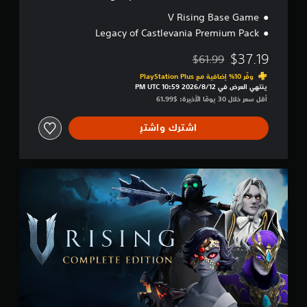
v
ك
a
V Rising Base Game
ي
n
Legacy of Castlevania Premium Pack
ف
i
ي
a
$37.19
$61.99
مخصوم من السعر الأصلي البالغ $61.99‏
ي
وفّر 10% إضافية مع PlayStation Plus‏
م
ينتهي العرض في 12‏/8‏/2026 10:59 PM UTC‏
ك
أقل سعر خلال 30 يومًا الأخيرة: $61.99‏
ن
ك
اشترك واشترِ
ل
ع
ب
ا
C
ل
o
ل
m
ع
p
ب
l
ة
e
ب
t
د
e
و
E
ن
d
ت
i
ش