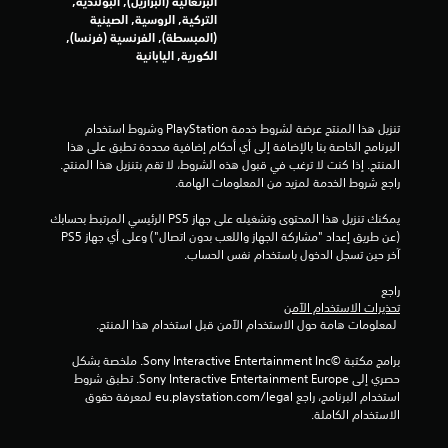
البرتغالية (البرازيل), البولندية,
التركية, الروسية, الصينية
(المبسطة), الفرنسية (فرنسا),
الكورية, اليابانية
تنزيل هذا المنتج عرضة لشروط خدمة‫ PlayStation وشروط استخدام 
البرنامج الخاصة بنا بالإضافة إلى أي أحكام إضافية محددة تطبق على هذا 
المنتج. إذا كنت لا ترغب في قبول هذه الشروط، لا تقم بتنزيل هذا المنتج. 
راجع شروط الخدمة لمزيد من المعلومات الهامة.
يمكنك تنزيل هذا المحتوى وتشغيله على جهاز PS5 الرئيسي المرتبط بحسابك 
(عن طريق إعداد "مشاركة الجهاز واللعب بدون اتصال") وعلى أي جهاز PS5 
آخر حين تسجل الدخول باستخدام نفس الحساب.
راجع 
تحذيرات الاستخدام الآمن
 لمعلومات هامة حول الاستخدام الآمن قبل استخدام هذا المنتج.
برامج مكتبة ©Sony Interactive Entertainment Inc. ملخصة بشكل 
حصري إلى Sony Interactive Entertainment Europe. تطبق شروط 
استخدام البرنامج، راجع eu.playstation.com/legal لمعرفة حقوق 
الاستخدام الكاملة.