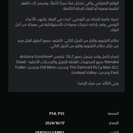
ل
الواقع الافتراضي والتي تشكل معًا سردًا كاملاً، وتسمح لك بالقفز
لجلسة قصيرة أو البقاء للرحلة الكاملة.
ت
تجربة غامرة للنجاة من الزومبي: ابحث في البيئة، وانهب الأعداء
ق
الزومبي وقم بإدارة ذخيرتك وموادك الاستهلاكية في معركة من أجل
البقاء.
ي
نظام التشويه والبثر من الجيل التالي: اكتشف جميع الطرق لقتل فريد
ي
من خلال نظام التشويه والبثر من الجيل التالي.
م
إصدار كامل واحد يشمل جميع DLZ: تتضمن Arizona Sunshine®
Remake جميع المحتويات القابلة للتنزيل والتحديثات الأصلية - Dead
ا
Man DLC وThe Damned DLC وتحديث Old Mine وتحديث Trailer
Park وتحديث Undead Valley.
ت
يرجى التأكد من شراء الإصدا
المنصة:
PS4, PS5
الإصدار:
17‏/10‏/2024
الناشر:
VERTIGO GAMES