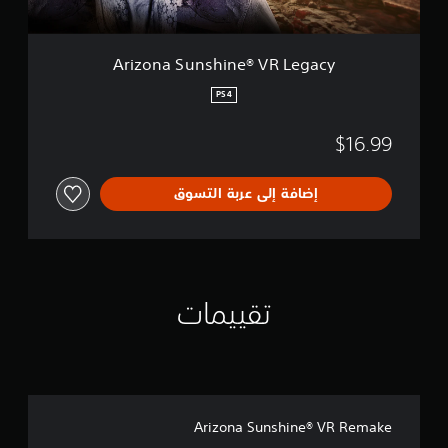
s
o
h
n
i
n
Arizona Sunshine® VR Legacy
e
®
PS4
V
R
$16.99
L
e
g
إضافة إلى عربة التسوق
a
c
y
تقييمات
Arizona Sunshine® VR Remake