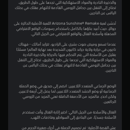
ج
والذخيرة النادرة والمواد الاستهلاكية التي تجدها على طول الطريق،
تحتاج إلى التنقل بين جحافل الزومبي القادمة لالتهام عقلك في بحثك
م
اليائس عن الناجين.
ا
تُحسّن لعبة Arizona Sunshine® Remake اللعبة الأصلية الحائزة على
جوائز، حيث أعيد بناؤها بالكامل باستخدام رسومات الواقع الافتراضي
ل
المذهلة وأسلحة القتال والواقع الافتراضي من الجيل التالي.
عندما تسمع وميض صوت بشري على الراديو، تتزايد آمالك - فهناك
ي
ناجون في حرارة ولاية جراند كانيون الشديدة بعد نهاية العالم! مسلحًا
بقليل من الأسلحة التي يتم التحكم فيها بالحركة والذخيرة النادرة
6
والمواد الاستهلاكية التي تجدها على طول الطريق، تحتاج إلى التنقل
بين جحافل الزومبي القادمة لالتهام عقلك في بحثك اليائس عن
5
الناجين.
9
الوضع الجماعي المتعدد اللاعبين: انضم إلى صديق في وضع الحملة
7
الجماعية أو وضع الحشد المتعدد اللاعبين لما يصل إلى أربعة لاعبين.
ولكن احذر، فالمزيد من الأدمغة الدافئة تعني المزيد من الزومبي
م
الجائعين.
ن
القتال والأسلحة من الجيل التالي: اختبر إثارة القتال وأنت تستخدم
الأسلحة جسديًا، من البنادق إلى السواطير وقاذفات اللهب.
ا
عش القصة الأصلية: تم تصميم الحملة في أجزاء صغيرة الحجم من