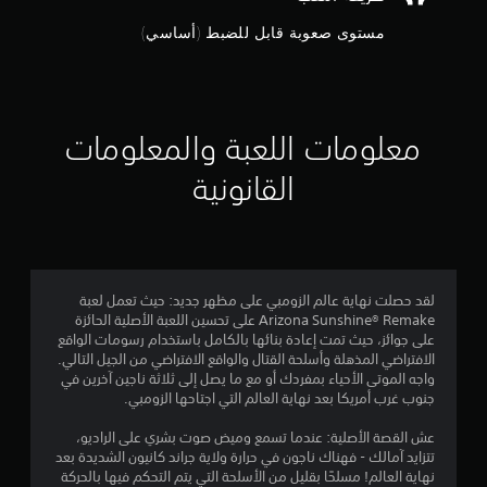
و
مستوى صعوبة قابل للضبط (أساسي)
م
م
ن
معلومات اللعبة والمعلومات
5
القانونية
ن
ج
و
لقد حصلت نهاية عالم الزومبي على مظهر جديد: حيث تعمل لعبة
Arizona Sunshine® Remake على تحسين اللعبة الأصلية الحائزة
م
على جوائز، حيث تمت إعادة بنائها بالكامل باستخدام رسومات الواقع
الافتراضي المذهلة وأسلحة القتال والواقع الافتراضي من الجيل التالي.
م
واجه الموتى الأحياء بمفردك أو مع ما يصل إلى ثلاثة ناجين آخرين في
جنوب غرب أمريكا بعد نهاية العالم التي اجتاحها الزومبي.
ن
عش القصة الأصلية: عندما تسمع وميض صوت بشري على الراديو،
إ
تتزايد آمالك - فهناك ناجون في حرارة ولاية جراند كانيون الشديدة بعد
نهاية العالم! مسلحًا بقليل من الأسلحة التي يتم التحكم فيها بالحركة