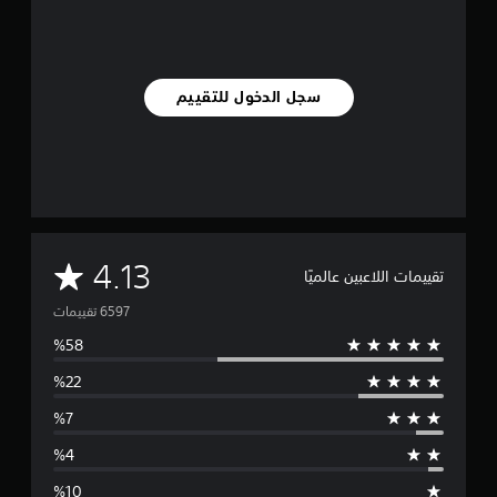
سجل الدخول للتقييم
م
4.13
تقييمات اللاعبين عالميًا
ت
و
س
ط
ا