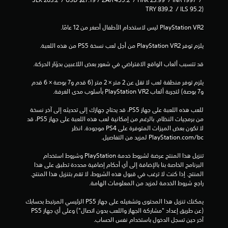
TRY 839.2  / ILS 95.2)
يلزم توفر PlayStation VR2 من أجل لعب نسخة PS5 من هذه اللعبة.
قد تتسبب ألعاب الواقع الافتراضي في شعور بعض اللاعبين بدوّار الحركة.
يلزم توفر منطقة لعب لا تقل عن 2 متر × 2 متر (6 قدم و7 بوصة × 6 قدم 
و7 بوصة) لتجربة ألعاب PlayStation VR2 بأسلوب مدى الغرفة.
للعب هذه اللعبة على جهاز PS5، قد يحتاج جهازك إلى تحديثه إلى آخر نسخة 
من برمجيات النظام. بالرغم من إمكانية لعب هذه اللعبة على جهاز PS5، قد 
لا تكون بعض الميزات المتوفرة على PS4 موجودة. انظر 
‎PlayStation.com/bc لمزيد من التفاصيل.
تنزيل هذا المنتج عرضة لشروط خدمة‫ PlayStation وشروط استخدام 
البرنامج الخاصة بنا بالإضافة إلى أي أحكام إضافية محددة تطبق على هذا 
المنتج. إذا كنت لا ترغب في قبول هذه الشروط، لا تقم بتنزيل هذا المنتج. 
راجع شروط الخدمة لمزيد من المعلومات الهامة.
يمكنك تنزيل هذا المحتوى وتشغيله على جهاز PS5 الرئيسي المرتبط بحسابك 
(عن طريق إعداد "مشاركة الجهاز واللعب بدون اتصال") وعلى أي جهاز PS5 
آخر حين تسجل الدخول باستخدام نفس الحساب.