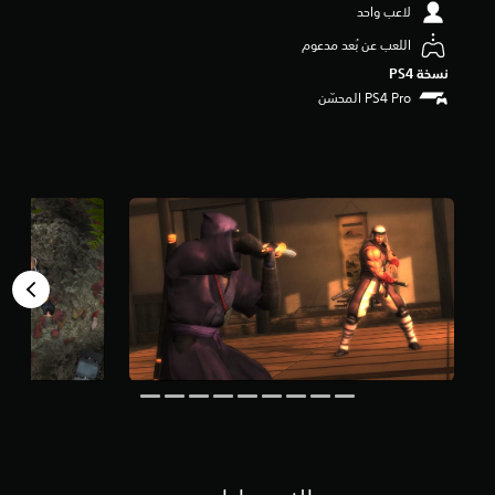
لاعب واحد
م
م
اللعب عن بُعد مدعوم
ن
نسخة PS4‏
5
ن
ج
و
م
م
ن
إ
ج
م
ا
ل
ي
4
.
2
أ
ل
ف
م