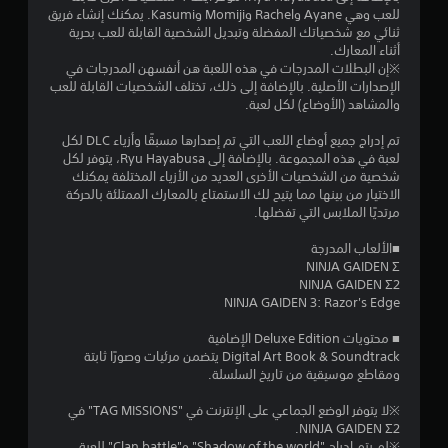
م
للعب وهي Ayane وRachel وMomiji وKasumi. يمكنك إنشاء فريق
ثنائي مع شخصياتك المفضلة وتبديل الشخصية القابلة للعب بحرية
م
أثناء المعارك.
※إن البطلات المدرجات في هذه اللعبة هن أنفسهن المدرجات في
ن
الإصدارات الأصلية. بالإضافة إلى ذلك، تختلف الشخصيات القابلة للعب
والمشاهد (الأوضاع) لكل لعبة.
5
تم إدراج جميع أوضاع اللعب التي تم إصدارها مسبقًا وأزياء DLC لكل
ن
لعبة في هذه المجموعة. بالإضافة إلى Ryu Hayabusa، يتوفر لكل
شخصية من الشخصيات الأخرى العديد من الأزياء المختلفة يمكنك
الاختيار من بينها مما يتيح لك الاستمتاع بالمعارك الممتلئة بالحركة
ج
مرتديًا الملابس التي تفضلها.
و
■الألعاب المدرجة
NINJA GAIDEN Σ
م
NINJA GAIDEN Σ2
NINJA GAIDEN 3: Razor's Edge
م
■ محتويات Deluxe Edition الإضافية
ن
Digital Art Book & Soundtrack يتضمن مرئيات وصورًا ثابتة
ومقاطع موسيقية من تاريخ السلسلة.
إ
※لا يتوفر الوضع الجماعي على الإنترنت في "TAG MISSIONS" في
ج
NINJA GAIDEN Σ2.
※لم يتم إدراج "Shadow of the world" و"Clan battle" للعبة