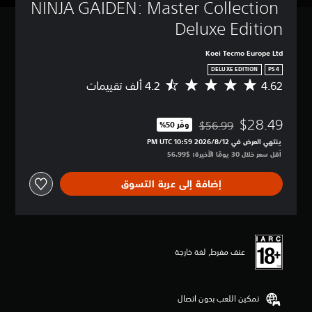
NINJA GAIDEN: Master Collection 
Deluxe Edition
Koei Tecmo Europe Ltd
DELUXE EDITION
PS4
4.62
م
ت
و
$28.49
س
$56.99
وفّر 50%‏
مخصوم من السعر الأصلي البالغ $56.99‏
ط
ينتهي العرض في 12‏/8‏/2026 10:59 PM UTC‏
ا
أقل سعر خلال 30 يومًا الأخيرة: $56.99‏
ل
ت
إضافة إلى عربة التسوق
ق
ي
ي
م
4
.
عنف مفرط, لغة خارجة
6
2
ن
تمكين اللعب بدون اتصال
ج
و