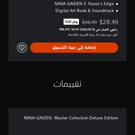
NINJA GAIDEN 3: Razor's Edge
Digital Art Book & Soundtrack
$28.49
$56.99
وفّر 50%‏
مخصوم من السعر الأصلي البالغ $56.99‏
ينتهي العرض في 12‏/8‏/2026 10:59 PM UTC‏
أقل سعر خلال 30 يومًا الأخيرة: $56.99‏
إضافة إلى عربة التسوق
تقييمات
NINJA GAIDEN: Master Collection Deluxe Edition