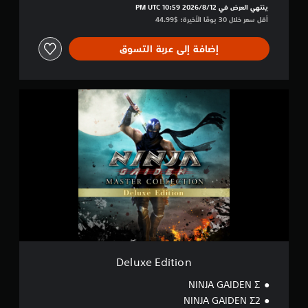
l
ينتهي العرض في 12‏/8‏/2026 10:59 PM UTC‏
e
أقل سعر خلال 30 يومًا الأخيرة: $44.99‏
c
t
إضافة إلى عربة التسوق
i
o
n
D
e
l
u
x
e
E
d
i
t
i
o
n
Deluxe Edition
NINJA GAIDEN Σ
NINJA GAIDEN Σ2