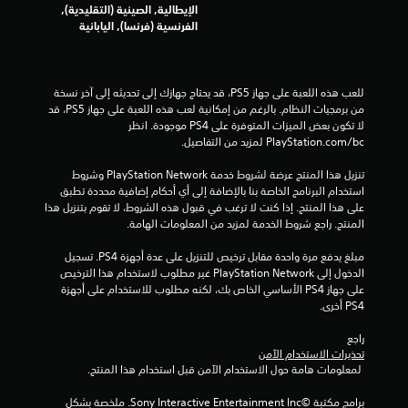
ت
الإيطالية, الصينية (التقليدية),
الفرنسية (فرنسا), اليابانية
ق
ي
للعب هذه اللعبة على جهاز PS5، قد يحتاج جهازك إلى تحديثه إلى آخر نسخة 
ي
من برمجيات النظام. بالرغم من إمكانية لعب هذه اللعبة على جهاز PS5، قد 
لا تكون بعض الميزات المتوفرة على PS4 موجودة. انظر 
م
‎PlayStation.com/bc لمزيد من التفاصيل.
ا
تنزيل هذا المنتج عرضة لشروط خدمة PlayStation Network وشروط 
استخدام البرنامج الخاصة بنا بالإضافة إلى أي أحكام إضافية محددة تطبق 
ت
على هذا المنتج. إذا كنت لا ترغب في قبول هذه الشروط، لا تقوم بتنزيل هذا 
المنتج. راجع شروط الخدمة لمزيد من المعلومات الهامة.
مبلغ يدفع مرة واحدة مقابل ترخيص للتنزيل على عدة أجهزة PS4. تسجيل 
الدخول إلى PlayStation Network غير مطلوب لاستخدام هذا الترخيص 
على جهاز PS4 الأساسي الخاص بك، لكنه مطلوب للاستخدام على أجهزة 
PS4 أخرى.
راجع 
تحذيرات الاستخدام الآمن
 لمعلومات هامة حول الاستخدام الآمن قبل استخدام هذا المنتج.
برامج مكتبة ©Sony Interactive Entertainment Inc. ملخصة بشكل 