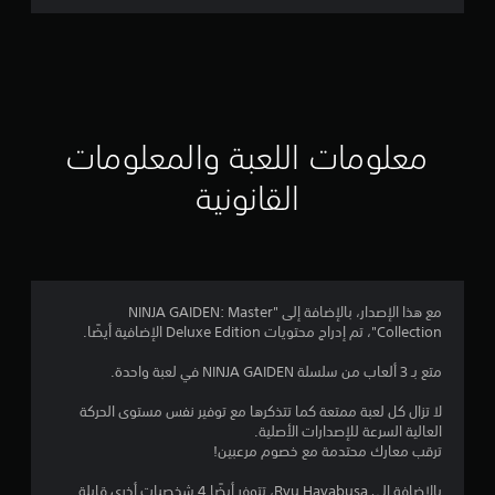
ت
ق
ي
ي
معلومات اللعبة والمعلومات
م
القانونية
4
.
6
مع هذا الإصدار، بالإضافة إلى "NINJA GAIDEN: Master
Collection"، تم إدراج محتويات Deluxe Edition الإضافية أيضًا.
2
متع بـ 3 ألعاب من سلسلة NINJA GAIDEN في لعبة واحدة.
ن
لا تزال كل لعبة ممتعة كما تتذكرها مع توفير نفس مستوى الحركة
ج
العالية السرعة للإصدارات الأصلية.
ترقب معارك محتدمة مع خصوم مرعبين!
و
بالإضافة إلى Ryu Hayabusa، تتوفر أيضًا 4 شخصيات أخرى قابلة