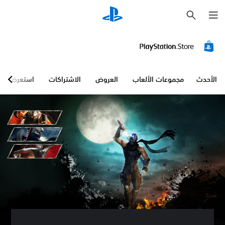
ب
ح
ث
الأحدث
مجموعات الألعاب
العروض
الاشتراكات
استعرض