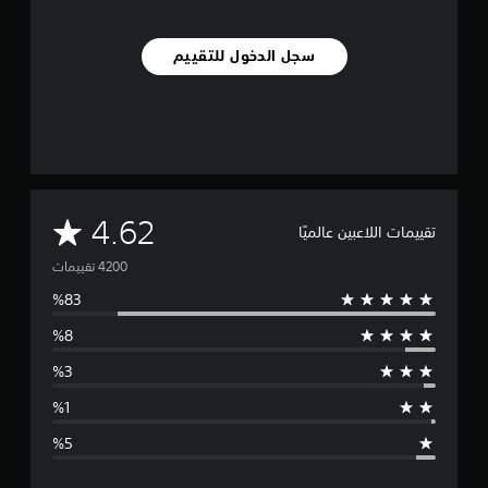
سجل الدخول للتقييم
م
4.62
تقييمات اللاعبين عالميًا
ت
و
س
ط
ا
ل