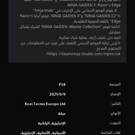
م
NINJA GAIDEN 3: Razor's Edge.
لا يتوفر الوضع الجماعي على الإنترنت في "ninja trials".
ا
※"NINJA GAIDEN Σ2" و"NINJA GAIDEN 3: تتوفر أيضًا Razor's
Edge" باللغة الصينية التقليدية.
ل
※كما تتوفر "NINJA GAIDEN: Master Collection" للشراء بشكل
منفصل.
ي
انتبه حتى تتجنب إجراء عملية شراء متكررة.
※يُرجى زيارة الموقع الرسمي للتعرف على مزيد من المعلومات عن
4
المحتوى المدرج:‎
https://teamninja-studio.com/ngmc/uk/
2
0
0
المنصة:
PS4
م
الإصدار:
9‏/6‏/2021
ن
الناشر:
Koei Tecmo Europe Ltd
الأنواع:
ا
حركة
الصوت:
الإنجليزية, اليابانية
ل
لغات الشاشة:
الأسبانية, الألمانية, الإنجليزية,