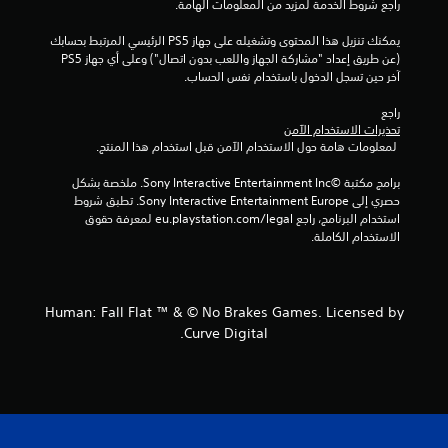
راجع شروط الخدمة لمزيد من المعلومات الهامة.
ي
يمكنك تنزيل هذا المحتوى وتشغيله على جهاز PS5 الرئيسي المرتبط بحسابك 
ي
(عن طريق إعداد "مشاركة الجهاز واللعب بدون اتصال") وعلى أي جهاز PS5 
آخر حين تسجل الدخول باستخدام نفس الحساب.
م
راجع 
ا
تحذيرات الاستخدام الآمن
 لمعلومات هامة حول الاستخدام الآمن قبل استخدام هذا المنتج.
ت
برامج مكتبة ©Sony Interactive Entertainment Inc. ملخصة بشكل 
حصري إلى Sony Interactive Entertainment Europe. تطبق شروط 
استخدام البرنامج، راجع eu.playstation.com/legal لمعرفة حقوق 
الاستخدام الكاملة.
Human: Fall Flat ™ & © No Brakes Games. Licensed by
Curve Digital.