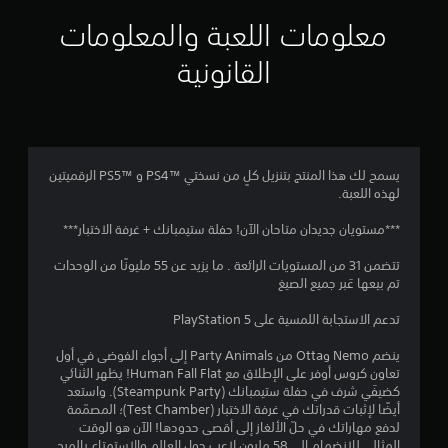
ي
معلومات اللعبة والمعلومات
م
القانونية
4
.
1
يسمح لك هذا المنتج بتنزيل كلٍ من نسختي PS4™‎ و PS5™‎ الرقميتين
لهذه اللعبة.
4
***مستويان جديدان متاحان الآن! حفلة ستيمبانك + غرفة الاختبار***
ن
تتضمن 31 من المستويات الرائعة . ما يزيد عن 55 مليونًا من الوحدات
ج
تم بيعها عَبر جميع الصيغ
و
تدعم الاستجابة اللمسية على PlayStation 5
م
ينضم Nemo وOtta من Party Animals إلى أجواء الفوضى في أول
تعاون كروس أوفر على الإطلاق مع Human Fall Flat! يظهر الثنائي
م
كضيفَي شرف في حفلة ستيمبانك (Steampunk Party). واستعد
أيضًا لإثبات قدراتك في غرفة الاختبار (Test Chamber)؛ المصمّمة
ن
لدفع مهاراتك في حلّ الألغاز إلى أقصى حدودها! الآن هو الوقت
المثالي للانضمام إلى 58 مليون لاعب حول العالم والاستمتاع بالمرح