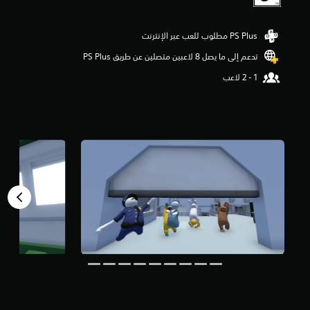
و
م
م
ن
تدعم إلى ما يصل 8 لاعبين متصلين عن طريق PS Plus‏
5
ن
ج
و
م
م
ن
إ
ج
م
ا
ل
ي
5
3
أ
ل
ف
م
ن