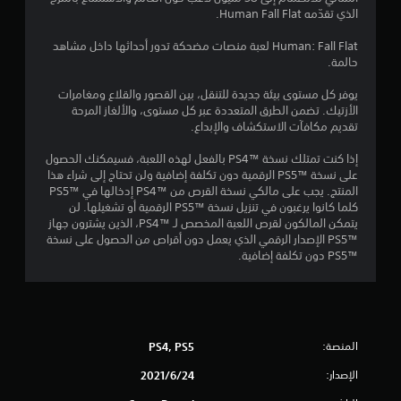
5
الذي تقدّمه Human Fall Flat.
ن
Human: Fall Flat لعبة منصات مضحكة تدور أحداثها داخل مشاهد
حالمة.
ج
يوفر كل مستوى بيئة جديدة للتنقل، بين القصور والقلاع ومغامرات
الأزتيك. تضمن الطرق المتعددة عبر كل مستوى، والألغاز المرحة
و
تقديم مكافآت الاستكشاف والإبداع.
م
إذا كنت تمتلك نسخة PS4™‎ بالفعل لهذه اللعبة، فسيمكنك الحصول
على نسخة PS5™‎ الرقمية دون تكلفة إضافية ولن تحتاج إلى شراء هذا
م
المنتج. يجب على مالكي نسخة القرص من PS4™‎ إدخالها في PS5™‎
كلما كانوا يرغبون في تنزيل نسخة PS5™‎ الرقمية أو تشغيلها. لن
ن
يتمكن المالكون لقرص اللعبة المخصص لـ PS4™‎، الذين يشترون جهاز
PS5™‎ الإصدار الرقمي الذي يعمل دون أقراص من الحصول على نسخة
إ
PS5™‎ دون تكلفة إضافية.
ج
م
ا
المنصة:
PS4, PS5
الإصدار:
24‏/6‏/2021
ل