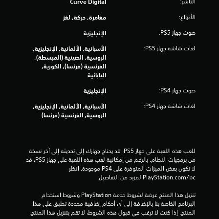
الناشر:
Curve Digital
ي
الأنواع:
مغامرة, حركة, لغز
5
صوت جهاز PS5:
الإنجليزية
3
لغات شاشة جهاز PS5:
الأسبانية, الألمانية, الإنجليزية,
الروسية, الصينية (المبسطة),
9
الفرنسية (فرنسا), الكورية,
اليابانية
4
صوت جهاز PS4:
الإنجليزية
3
لغات شاشة جهاز PS4:
الأسبانية, الألمانية, الإنجليزية,
م
الروسية, الفرنسية (فرنسا)
ن
ا
للعب هذه اللعبة على جهاز PS5، قد يحتاج جهازك إلى تحديثه إلى آخر نسخة 
من برمجيات النظام. بالرغم من إمكانية لعب هذه اللعبة على جهاز PS5، قد 
ل
لا تكون بعض الميزات المتوفرة على PS4 موجودة. انظر 
‎PlayStation.com/bc لمزيد من التفاصيل.
ت
تنزيل هذا المنتج عرضة لشروط خدمة‫ PlayStation وشروط استخدام 
البرنامج الخاصة بنا بالإضافة إلى أي أحكام إضافية محددة تطبق على هذا 
ق
المنتج. إذا كنت لا ترغب في قبول هذه الشروط، لا تقم بتنزيل هذا المنتج. 