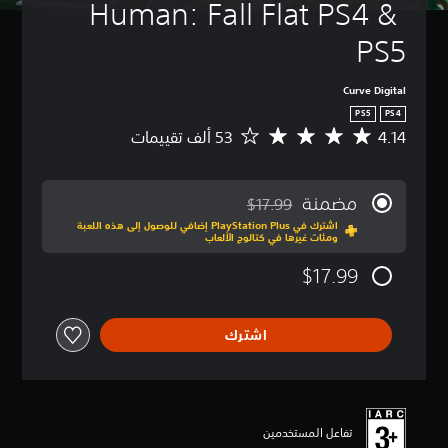
Human: Fall Flat PS4 & 
PS5
Curve Digital
PS5
PS4
4.14
م
ت
و
س
مضمنة
$17.99
ط
مخصوم من السعر الأصلي البالغ $17.99‏
اشترك في PlayStation Plus إضافي للوصول إلى هذه اللعبة
ا
ومئات غيرها في كتالوج الألعاب
ل
ت
$17.99
ق
ي
ي
اشترك
م
4
.
1
4
ن
تفاعل المستخدمين
ج