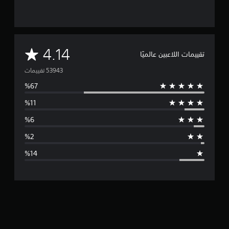
م
4.14
تقييمات اللاعبين عالميًا
ت
و
س
ط
ا
ل
ت
ق
ي