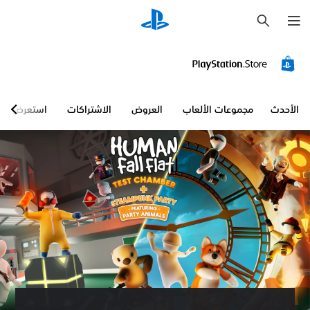
ب
ح
ث
الأحدث
مجموعات الألعاب
العروض
الاشتراكات
استعرض