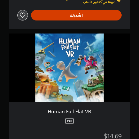
غيرها في كتالوج الألعاب
5
اشترك
H
u
m
a
n
F
a
l
l
F
l
a
t
V
Human Fall Flat VR
R
PS5
$14.69