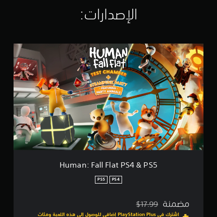
ا
الإصدارات:‏
ل
ت
ق
ي
H
ي
u
م
m
ا
a
ت
n
:
F
a
l
l
F
l
a
t
Human: Fall Flat PS4 & PS5
P
S
PS5
PS4
4
&
مضمنة
$17.99
P
مخصوم من السعر الأصلي البالغ $17.99‏
S
اشترك في PlayStation Plus إضافي للوصول إلى هذه اللعبة ومئات