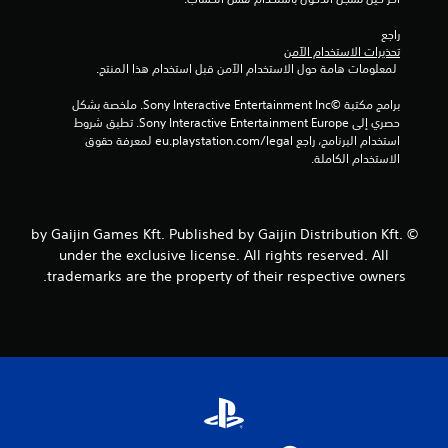
ك
ن
راجع 
تحذيرات الاستخدام الآمن
ل
 لمعلومات هامة حول الاستخدام الآمن قبل استخدام هذا المنتج.
ع
ب
برامج مكتبة ©Sony Interactive Entertainment Inc. ملخصة بشكل 
ه
حصري إلى Sony Interactive Entertainment Europe. تطبق شروط 
ا
استخدام البرنامج، راجع eu.playstation.com/legal لمعرفة حقوق 
ب
الاستخدام الكاملة.
د
و
ن
ا
© by Gaijin Games Kft. Published by Gaijin Distribution Kft.
ل
under the exclusive license. All rights reserved. All
ض
trademarks are the property of their respective owners.
غ
ط
ا
ل
س
ر
ي
ع