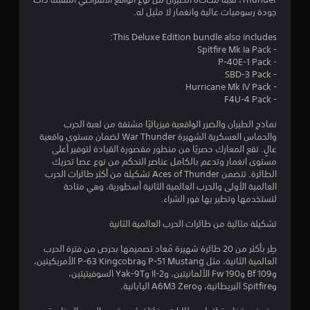
جودة رسوميات عالية وانغمار لا مثيل له.
ر
ي
ع
This Deluxe Edition bundle also includes:
2
ل
- Spitfire Mk Ia Pack
ى
- P-40E-1 Pack
1
ا
- SBD-3 Pack
ل
- Hurricane Mk IV Pack
0
أ
- F4U-4 Pack
ز
1
ر
نماذج الطيران والضرر الواقعية فيزيائيًا مشتقة من لعبة الحرب
والحماس العسكرية الشهيرة War Thunder لضمان مستوى واقعية
ا
م
عالٍ. ‏تقع المعارك حصريًا من منظور مقصورة القيادة لتوفير أعلى
ر
مستوى انغمار وتدعم بالكامل عناصر التحكم من نوع عصا تحريك
ن
ي
الطائرة. تتضمن Aces of Thunder تشكيلة من أكثر طائرات الحرب
م
العالمية الأولى والحرب العالمية الثانية أسطورية، وهي متاحة
ا
ك
لتستخدمها وتطير بها فور الشراء.
ن
ل
ك
تشكيلة مثالية من طائرات الحرب العالمية الثانية
ل
ع
ت
طِر بأكثر من 20 طائرة شهيرة مُعاد تصميمها بحرص من فترة الحرب
ب
العالمية الثانية، مثل P-51 Mustang وP-63 Kingcobra الأمريكيتين،
ا
ق
وBf 109 وFw 190 الألمانيتين، وIl-2 وYak-9T السوفيتيتين،
ل
وSpitfire البريطانية، وA6M3 Zero اليابانية.
ل
ي
ع