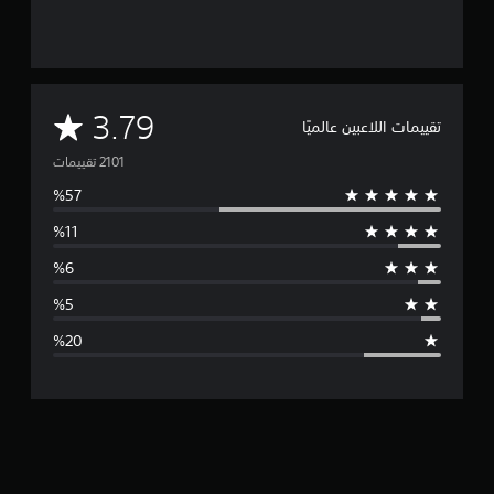
ل
ح
ر
ك
ة
ا
م
3.79
ل
تقييمات اللاعبين عالميًا
أ
ت
ف
ق
و
ي
ة
س
و
ا
ط
ل
ر
ا
أ
س
ل
ي
ة
ت
ل
ك
ق
ل
ذ
ي
ر