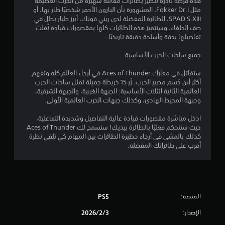
هذه فرصة نادرة لتطير بطائرات مقاتلة شهيرة من الحرب العظيمة
ب
ي
مثل Fokker Dr.I، المشهورة بأن البارون الأحمر شخصيًا طار بها، أو
ة
SPAD S.XIII، الطائرة المفضلة لدى ريني فونك، أبرز طيار بطل في
و
م
صف الحلفاء، وستتميز هذه الطائرات كلها بمقصورات قيادة نُقلت
ا
تفاصيلها بدقة وأسلحة دقيقة تاريخيًا.
ل
ا
ت
جميع ساحات الحرب الأساسية
ن
ت
ق
ستقاتل في معارك Aces of Thunder في أرجاء العالم كله وتفهم
ل
أكثر أين حُسم مصير الحرب. ‏زُر 15 خريطة جميلة تمثل ساحات الحرب
ف
العالمية الثانية الثلاث الأساسية: الجبهة الغربية، والجبهة الشرقية،
ي
وجبهة المحيط الهادئ، وكذلك جبهات الحرب العالمية الأولى.
ا
ل
ادخل مباشرة مقصورات قيادة عالية التفاصيل وشديدة التفاعلية،
ق
حيث ستتحكم فعليًا بالطائرة بيديك! ‏ستسمح لك Aces of Thunder
و
كذلك بالمشي في أرجاء حظيرة الطائرات بين المهام كي تلقي نظرة
ا
أقرب على طائراتك المفضلة.
ئ
م
ب
د
و
ن
المنصة:
PS5
ا
الإصدار:
3‏/2‏/2026
ل
ض