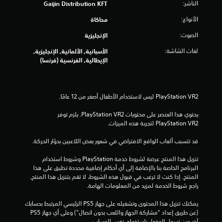
الناشر:
Gaijin Distribution KFT
غ
ط
الأنواع:
محاكاة
ب
ا
الصوت:
الإنجليزية
س
لغات الشاشة:
ت
الأسبانية, الألمانية, الإنجليزية,
م
الإيطالية, الفرنسية (فرنسا)
ر
ا
ر
ع
ل
ى
يحتوي هذا العنصر على محتويات PlayStation VR2. يلزم توفر 
ا
PlayStation VR2 لتجربة هذه الميزات.
ل
أ
قد تتسبب ألعاب الواقع الافتراضي في شعور بعض اللاعبين بدوّار الحركة.
ز
ر
تنزيل هذا المنتج عرضة لشروط خدمة‫ PlayStation وشروط استخدام 
ا
البرنامج الخاصة بنا بالإضافة إلى أي أحكام إضافية محددة تطبق على هذا 
ر
المنتج. إذا كنت لا ترغب في قبول هذه الشروط، لا تقم بتنزيل هذا المنتج. 
.
راجع شروط الخدمة لمزيد من المعلومات الهامة.
يمكنك تنزيل هذا المحتوى وتشغيله على جهاز PS5 الرئيسي المرتبط بحسابك 
ي
(عن طريق إعداد "مشاركة الجهاز واللعب بدون اتصال") وعلى أي جهاز PS5 
م
آخر حين تسجل الدخول باستخدام نفس الحساب.