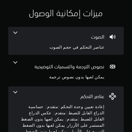
ا
ي
ع
ميزات إمكانية الوصول
ت
ن
م
ا
ظ
3
ر
الصوت
ي
.
ت
عناصر التحكم في حجم الصوت
س
7
ت
خ
9
نصوص الترجمة والتسميات التوضيحية
د
م
ن
يمكن لعبها بدون نصوص ترجمة
ه
ا
ج
ل
ل
و
عناصر التحكم
ع
ب
م
إعادة تعيين وحدة التحكم (متقدم), حساسية
ة
الذراع القابل للضبط (متقدم), عكس الذراع
.
م
القابل للضبط (متقدم), يمكن لعبها بدون الضغط
المستمر على الأزرار, يمكن لعبها بدون الضغط
ن
ي
السريع على الأزرار, يمكن لعبها بدون الضغط