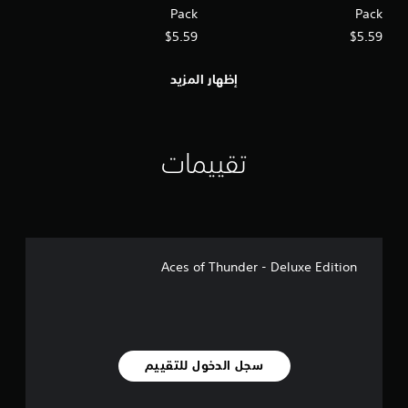
ب
Pack
Pack
ق
ل
ط
$5.59
$5.59
ل
)
ل
.
إظهار المزيد
ض
ب
ط
(
م
تقييمات
ت
ق
د
م
)
Aces of Thunder - Deluxe Edition
ي
م
ك
ن
ك
ع
ك
سجل الدخول للتقييم
س
ا