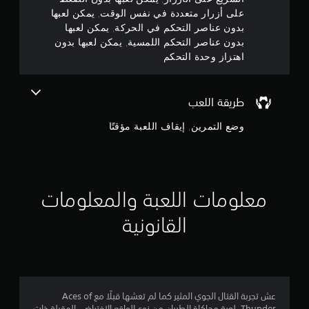
م
على أزرار متعددة في نفس الوقت, يمكن لعبها
5
ك
بدون عناصر التحكم في الحركة, يمكن لعبها
ن
بدون عناصر التحكم اللمسية, يمكن لعبها بدون
ن
ل
اهتزاز وحدة التحكم
ع
ج
ب
ه
و
ا
طريقة اللعب
ب
م
وضع التمرين, إيقاف اللعبة مؤقتًا
د
و
م
ن
ن
ا
ل
معلومات اللعبة والمعلومات
إ
ض
غ
القانونية
ج
ط
ا
م
ل
م
ا
س
ت
‏عش تجربة القتال الجوي المثير كما لم تعشها قبلًا مع Aces of
ل
م
Thunder، لعبة محاكاة الطيران من نوع الواقع الافتراضي المقبلة ذات