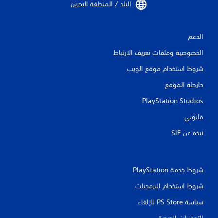
ع
البلد / المنطقة البحرين‏
ل
ى
ا
الدعم
ل
أ
الخصوصية وملفات تعريف الارتباط
ز
شروط استخدام موقع الويب
ر
ا
خارطة الموقع
ر
PlayStation Studios
ي
م
قانوني
ك
ن
نبذة عن SIE‏
ك
ل
ع
ب
شروط خدمة PlayStation‏
ا
ل
شروط استخدام البرمجيات
ل
ع
سياسة PS Store للإلغاء
ب
ة
التحذيرات الصحية