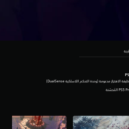
رجة
يفة الاهتزاز مدعومة (وحدة التحكم اللاسلكية DualSense‏)