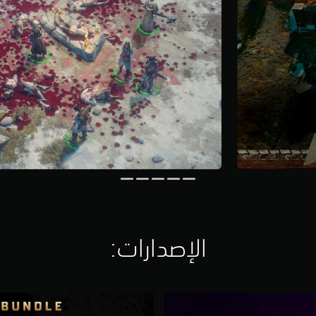
الإصدارات:‏
N
a