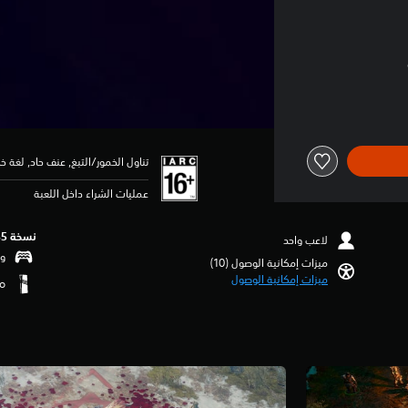
تناول الخمور/التبغ, عنف حاد, لغة خا
عمليات الشراء داخل اللعبة
نسخة PS5‏
لاعب واحد
وظ
ميزات إمكانية الوصول (10)‏
ميزات إمكانية الوصول