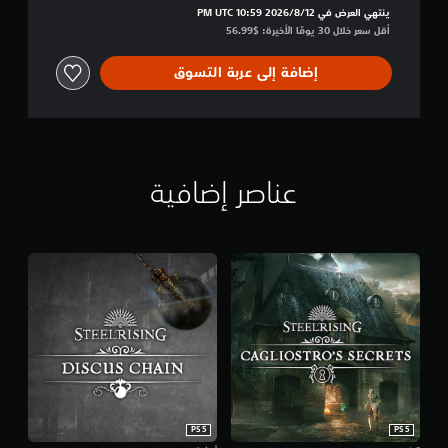
ينتهي العرض في 12‏/8‏/2026 10:59 PM UTC‏
أقل سعر خلال 30 يومًا الأخيرة: $56.99‏
إضافة إلى عربة التسوق
عناصر إضافية
PS5
PS5