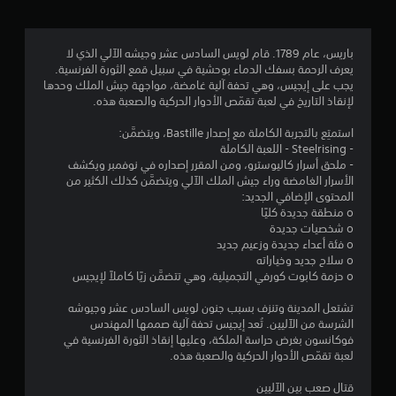
.
1
باريس، عام 1789. قام لويس السادس عشر وجيشه الآلي الذي لا
يعرف الرحمة بسفك الدماء بوحشية في سبيل قمع الثورة الفرنسية.
5
يجب على إيجيس، وهي تحفة آلية غامضة، مواجهة جيش الملك وحدها
لإنقاذ التاريخ في لعبة تقمّص الأدوار الحركية والصعبة هذه.
ن
استمتِع بالتجربة الكاملة مع إصدار Bastille، ويتضمَّن:
ج
- Steelrising - اللعبة الكاملة
- ملحق أسرار كاليوسترو، ومن المقرر إصداره في نوفمبر ويكشف
و
الأسرار الغامضة وراء جيش الملك الآلي ويتضمَّن كذلك الكثير من
المحتوى الإضافي الجديد:
م
o منطقة جديدة كليًا
o شخصيات جديدة
م
o فئة أعداء جديدة وزعيم جديد
o سلاح جديد وخياراته
ن
o حزمة كابوت كورفي التجميلية، وهي تتضمَّن زيًا كاملاً لإيجيس
5
تشتعل المدينة وتنزف بسبب جنون لويس السادس عشر وجيوشه
الشرسة من الآليين. تُعد إيجيس تحفة آلية صممها المهندس
ن
فوكانسون بغرض حراسة الملكة، وعليها إنقاذ الثورة الفرنسية في
لعبة تقمّص الأدوار الحركية والصعبة هذه.
ج
قتال صعب بين الآليين