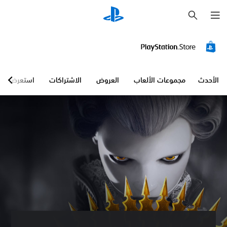
ب
ح
ث
الأحدث
مجموعات الألعاب
العروض
الاشتراكات
استعرض