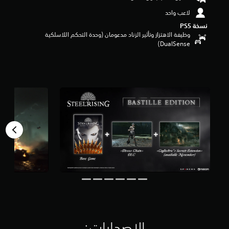
و
لاعب واحد
م
م
نسخة PS5‏
وظيفة الاهتزاز وتأثير الزناد مدعومان (وحدة التحكم اللاسلكية
ن
DualSense‏)
5
ن
ج
و
م
م
ن
إ
ج
م
ا
ل
ي
9
.
1
أ
ل
ف
الإصدارات:‏
م