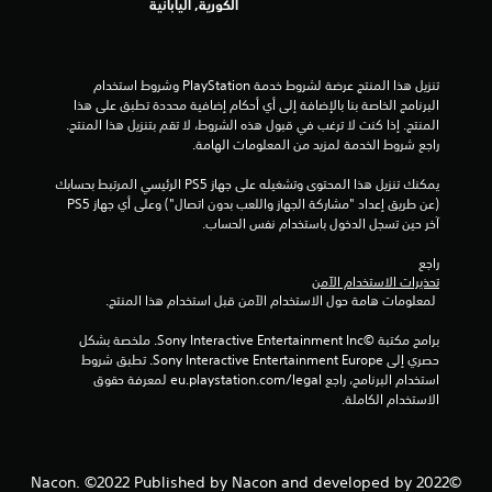
ت
الكورية, اليابانية
تنزيل هذا المنتج عرضة لشروط خدمة‫ PlayStation وشروط استخدام 
البرنامج الخاصة بنا بالإضافة إلى أي أحكام إضافية محددة تطبق على هذا 
المنتج. إذا كنت لا ترغب في قبول هذه الشروط، لا تقم بتنزيل هذا المنتج. 
راجع شروط الخدمة لمزيد من المعلومات الهامة.
يمكنك تنزيل هذا المحتوى وتشغيله على جهاز PS5 الرئيسي المرتبط بحسابك 
(عن طريق إعداد "مشاركة الجهاز واللعب بدون اتصال") وعلى أي جهاز PS5 
آخر حين تسجل الدخول باستخدام نفس الحساب.
راجع 
تحذيرات الاستخدام الآمن
 لمعلومات هامة حول الاستخدام الآمن قبل استخدام هذا المنتج.
برامج مكتبة ©Sony Interactive Entertainment Inc. ملخصة بشكل 
حصري إلى Sony Interactive Entertainment Europe. تطبق شروط 
استخدام البرنامج، راجع eu.playstation.com/legal لمعرفة حقوق 
الاستخدام الكاملة.
©2022 Nacon. ©2022 Published by Nacon and developed by