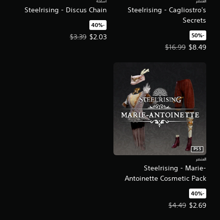
العنصر
أسلحة
Steelrising - Discus Chain
Steelrising - Cagliostro's
Secrets
‏-40%‏
‏-50%‏
سعر العرض $2.03‏. السعر الأصلي، $3.39‏.
$3.39
$2.03
سعر العرض $8.49‏. السعر الأصلي، $16.99‏.
$16.99
$8.49
PS5
العنصر
Steelrising - Marie-
Antoinette Cosmetic Pack
‏-40%‏
سعر العرض $2.69‏. السعر الأصلي، $4.49‏.
$4.49
$2.69