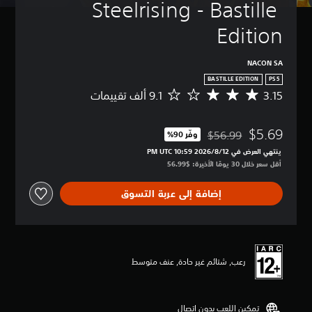
Steelrising - Bastille 
Edition
NACON SA
BASTILLE EDITION
PS5
3.15
م
ت
و
$5.69
س
$56.99
وفّر 90%‏
مخصوم من السعر الأصلي البالغ $56.99‏
ط
ينتهي العرض في 12‏/8‏/2026 10:59 PM UTC‏
ا
أقل سعر خلال 30 يومًا الأخيرة: $56.99‏
ل
ت
إضافة إلى عربة التسوق
ق
ي
ي
م
3
.
رعب, شتائم غير حادة, عنف متوسط
1
5
ن
تمكين اللعب بدون اتصال
ج