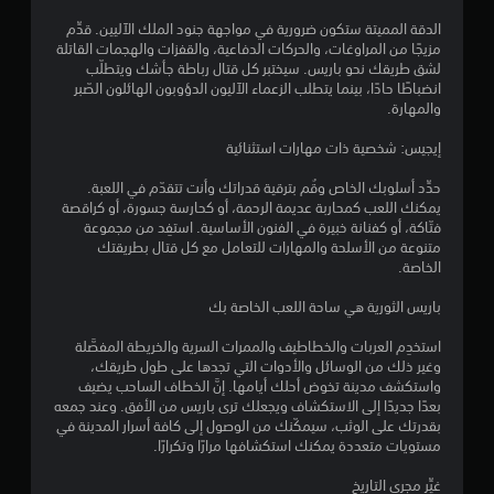
و
الدقة المميتة ستكون ضرورية في مواجهة جنود الملك الآليين. قدِّم
مزيجًا من المراوغات، والحركات الدفاعية، والقفزات والهجمات القاتلة
م
لشق طريقك نحو باريس. سيختبر كل قتال رباطة جأشك ويتطلّب
انضباطًا حادًا، بينما يتطلب الزعماء الآليون الدؤوبون الهائلون الصّبر
م
والمهارة.
ن
إيجيس: شخصية ذات مهارات استثنائية
إ
حدِّد أسلوبك الخاص وقُم بترقية قدراتك وأنت تتقدّم في اللعبة.
يمكنك اللعب كمحاربة عديمة الرحمة، أو كحارسة جسورة، أو كراقصة
ج
فتّاكة، أو كفنانة خبيرة في الفنون الأساسية. استفِد من مجموعة
متنوعة من الأسلحة والمهارات للتعامل مع كل قتال بطريقتك
م
الخاصة.
ا
باريس الثورية هي ساحة اللعب الخاصة بك
ل
استخدِم العربات والخطاطيف والممرات السرية والخريطة المفصَّلة
وغير ذلك من الوسائل والأدوات التي تجدها على طول طريقك،
ي
واستكشف مدينة تخوض أحلك أيامها. إنَّ الخطاف الساحب يضيف
بعدًا جديدًا إلى الاستكشاف ويجعلك ترى باريس من الأفق. وعند جمعه
9
بقدرتك على الوثب، سيمكّنك من الوصول إلى كافة أسرار المدينة في
مستويات متعددة يمكنك استكشافها مرارًا وتكرارًا.
1
غيِّر مجرى التاريخ