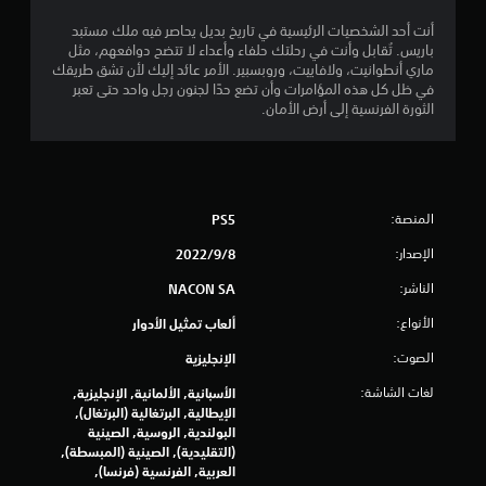
6
أنت أحد الشخصيات الرئيسية في تاريخ بديل يحاصر فيه ملك مستبد
0
باريس. تُقابل وأنت في رحلتك حلفاء وأعداء لا تتضح دوافعهم، مثل
ماري أنطوانيت، ولافاييت، وروبسبير. الأمر عائد إليك لأن تشق طريقك
م
في ظل كل هذه المؤامرات وأن تضع حدًا لجنون رجل واحد حتى تعبر
الثورة الفرنسية إلى أرض الأمان.
ن
ا
ل
المنصة:
PS5
ت
الإصدار:
8‏/9‏/2022
ق
الناشر:
NACON SA
الأنواع:
ألعاب تمثيل الأدوار
ي
الصوت:
الإنجليزية
ي
لغات الشاشة:
الأسبانية, الألمانية, الإنجليزية,
م
الإيطالية, البرتغالية (البرتغال),
البولندية, الروسية, الصينية
ا
(التقليدية), الصينية (المبسطة),
العربية, الفرنسية (فرنسا),