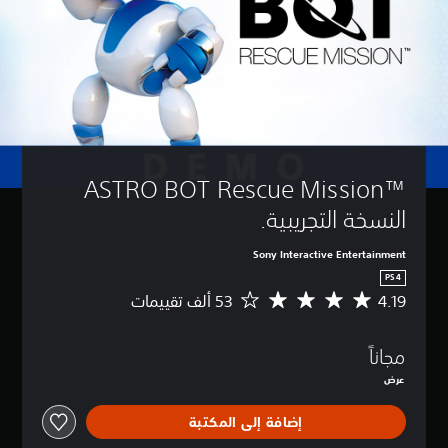
ASTRO BOT Rescue Mission™‎ 
النسخة التجريبية.
Sony Interactive Entertainment
PS4
4.19
م
ت
و
مجاناً
س
ط
عرض
ا
ل
إضافة إلى المكتبة
ت
ق