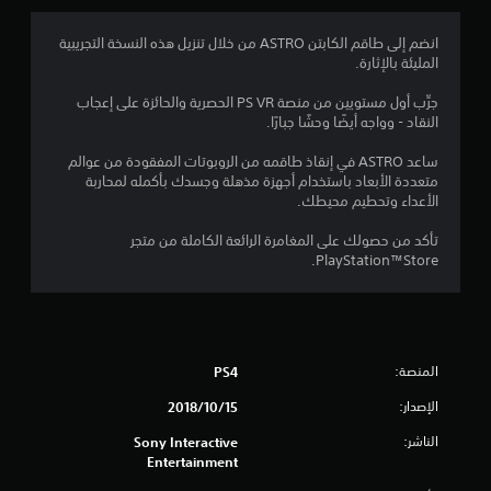
.
1
انضم إلى طاقم الكابتن ASTRO من خلال تنزيل هذه النسخة التجريبية
المليئة بالإثارة.
9
جرِّب أول مستويين من منصة PS VR الحصرية والحائزة على إعجاب
ن
النقاد - وواجه أيضًا وحشًا جبارًا.
ج
ساعد ASTRO في إنقاذ طاقمه من الروبوتات المفقودة من عوالم
متعددة الأبعاد باستخدام أجهزة مذهلة وجسدك بأكمله لمحاربة
و
الأعداء وتحطيم محيطك.
م
تأكد من حصولك على المغامرة الرائعة الكاملة من متجر
PlayStation™Store.
م
ن
5
المنصة:
PS4
ن
الإصدار:
15‏/10‏/2018
ج
الناشر:
Sony Interactive
Entertainment
و