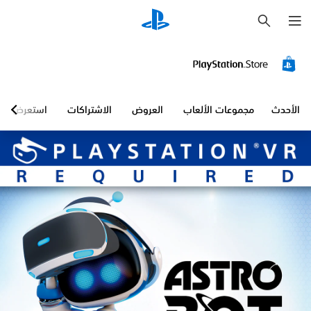
ب
ح
ث
الأحدث
مجموعات الألعاب
العروض
الاشتراكات
استعرض