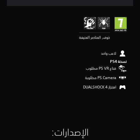
ي
ي
م
4
.
1
خوف, العناصر العنيفة
9
ن
ج
لاعب واحد
و
م
نسخة PS4‏
م
قناع PS VR مطلوب
ن
5
ن
اهتزاز DUALSHOCK 4‏
ج
و
م
م
ن
إ
ج
م
الإصدارات:‏
ا
ل