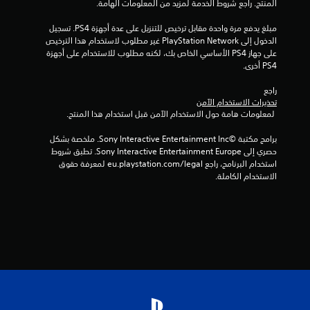
المنتج. راجع شروط الخدمة لمزيد من المعلومات الهامة.
1
مبلغ يدفع مرة واحدة مقابل ترخيص للتنزيل على عدة أجهزة PS4. تسجيل 
الدخول إلى PlayStation Network غير مطلوب لاستخدام هذا الترخيص 
3
على جهاز PS4 الأساسي الخاص بك، لكنه مطلوب للاستخدام على أجهزة 
PS4 أخرى.
م
راجع 
ن
تحذيرات الاستخدام الآمن
 لمعلومات هامة حول الاستخدام الآمن قبل استخدام هذا المنتج.
ا
برامج مكتبة ©Sony Interactive Entertainment Inc. ملخصة بشكل 
ل
حصري إلى Sony Interactive Entertainment Europe. تطبق شروط 
استخدام البرنامج، راجع eu.playstation.com/legal لمعرفة حقوق 
ت
الاستخدام الكاملة.
ق
ي
ي
م
ا