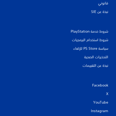
ك
ن
قانوني
ت
ا
ه
نبذة عن SIE‏
ص
ا
ر
ت
ا
م
ل
ا
ت
شروط خدمة PlayStation‏
مً
ح
ا
ك
شروط استخدام البرمجيات
.
م
سياسة PS Store للإلغاء
ف
ي
التحذيرات الصحية
ا
ل
نبذة عن التقييمات
ح
ر
ك
ة
Facebook
.
X
ي
YouTube
م
ك
Instagram
ن