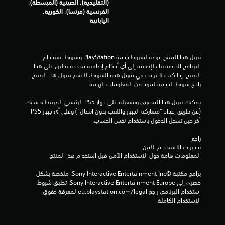
(التقليدية), الصينية (المبسطة),
ل
ي
الفرنسية (فرنسا), الكورية,
ت
م
اليابانية
ح
ك
ك
ن
م
ك
إ
ف
تنزيل هذا المنتج عرضة لشروط خدمة‫ PlayStation وشروط استخدام 
ن
ي
البرنامج الخاصة بنا بالإضافة إلى أي أحكام إضافية محددة تطبق على هذا 
ش
المنتج. إذا كنت لا ترغب في قبول هذه الشروط، لا تقم بتنزيل هذا المنتج. 
ا
ا
راجع شروط الخدمة لمزيد من المعلومات الهامة.
ل
ء
ح
ن
يمكنك تنزيل هذا المحتوى وتشغيله على جهاز PS5 الرئيسي المرتبط بحسابك 
ر
ق
(عن طريق إعداد "مشاركة الجهاز واللعب بدون اتصال") وعلى أي جهاز PS5 
ك
ا
آخر حين تسجل الدخول باستخدام نفس الحساب.
ة
ط
ح
ي
راجع 
ف
تحذيرات الاستخدام الآمن
م
ظ
 لمعلومات هامة حول الاستخدام الآمن قبل استخدام هذا المنتج.
ك
ي
ن
د
برامج مكتبة ©Sony Interactive Entertainment Inc. ملخصة بشكل 
ك
و
حصري إلى Sony Interactive Entertainment Europe. تطبق شروط 
ل
ي
استخدام البرنامج، راجع eu.playstation.com/legal لمعرفة حقوق 
ع
ة
الاستخدام الكاملة.
ب
ت
ا
س
ل