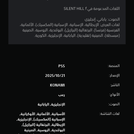
ع
د
ب
اللغات المدعومة في SILENT HILL f
.
غ
ي
الصوت: ياباني، إنجليزي
ر
ي
لغات العرض: الإيطالية، الإسبانية، الإسبانية (المكسيك)، الألمانية،
ا
م
الفرنسية (فرنسا)، البرتغالية (البرازيل)، البولندية، الروسية، الصينية
ل
ك
(مبسطة)، الصينية (تقليدية)، اليابانية، الإنجليزية، الكورية.
م
ن
ت
ل
ص
ع
ل
ب
ف
ه
المنصة:
PS5
ق
ا
ط
الإصدار:
21‏/10‏/2025
)
ب
.
د
الناشر:
KONAMI
و
الأنواع:
رعب
ن
ح
ع
ف
الصوت:
الإنجليزية, اليابانية
ن
ظ
ا
لغات الشاشة:
الأسبانية, الألمانية, الأوكرانية,
ي
ص
الإسبانية (المكسيك), الإنجليزية,
د
الإيطالية, البرتغالية (البرازيل),
ر
و
البولندية, الروسية, الصينية
ا
ي