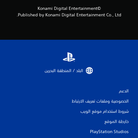
م
ل
ح
ع
©Konami Digital Entertainment
ل
ب
Published by Konami Digital Entertainment Co., Ltd.
ك
ة
ب
ب
ا
د
ل
و
ع
ن
و
ا
د
ل
ة
ح
إ
ا
ل
ج
البلد / المنطقة البحرين‏
ى
ة
ا
إ
ل
ل
ل
الدعم
ى
ع
ا
ب
الخصوصية وملفات تعريف الارتباط
س
ة
ت
شروط استخدام موقع الويب
ح
خ
ي
د
خارطة الموقع
ث
ا
ت
م
PlayStation Studios
ر
ع