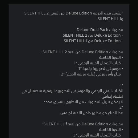
ف
و
ي
ا
6
أ
"تشمل هذه الحزمة Deluxe Edition من لعبتي SILENT HILL 2
ئ
ي
وSILENT HILL f
م
9
و
ب
ق
محتويات Deluxe Dual Pack:
د
7
ت
- Deluxe Edition من SILENT HILL 2
و
ف
- Deluxe Edition من SILENT HILL f
ن
م
ي
ا
أ
محتويات Deluxe Edition من لعبة SILENT HILL 2:
ل
ن
ث
- اللعبة الكاملة
ح
ن
- كتاب الأعمال الفنية الرقمي *1
ا
ا
ا
- موسيقى تصويرية رقمية *1
ج
ء
- قناع رأس هرمي (علبة مربعة الحجم) *2
ة
ل
ط
إ
ر
*1
ل
ت
ي
الكتاب الفني الرقمي والموسيقى التصويرية الرقمية متضمنان في
ى
ق
تطبيق إضافي.
ا
ق
ة
لا يمكن تنزيل المحتويات من التطبيق بتنسيق محدد.
ل
ا
*2
ض
ي
ل
هذا القناع هو مظهر داخل اللعبة لجيمس.
غ
ل
ط
ع
ي
محتويات Deluxe Edition من لعبة SILENT HILL f:
ع
ب
- اللعبة الكاملة
ل
أ
م
- كتاب الأعمال الفنية الرقمي *3
ى