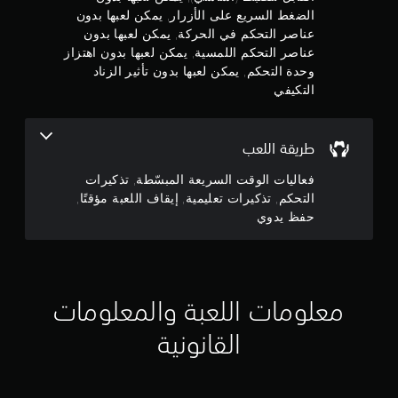
ج
ق
م
الضغط السريع على الأزرار, يمكن لعبها بدون
ك
تً
و
عناصر التحكم في الحركة, يمكن لعبها بدون
ن
ا
عناصر التحكم اللمسية, يمكن لعبها بدون اهتزاز
ك
م
ي
وحدة التحكم, يمكن لعبها بدون تأثير الزناد
ل
م
ع
التكيفي
م
ك
ب
ن
ا
ن
ك
ل
إ
طريقة اللعب
ل
ي
إ
ع
ق
فعاليات الوقت السريعة المبسّطة, تذكيرات
ب
ا
ج
التحكم, تذكيرات تعليمية, إيقاف اللعبة مؤقتًا,
ة
ف
و
حفظ يدوي
ا
م
ا
ل
ل
ل
ا
ت
ع
ن
ب
ل
ق
ة
معلومات اللعبة والمعلومات
ل
م
ي
ف
ؤ
القانونية
ي
ق
1
ا
تً
ل
ا
5
ق