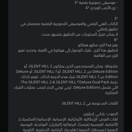
و
- موسيقى تصويرية رقمية *3
ا
ا
ا
- زي الأرنب الوردي *4
ل
ل
أ
ف
ت
*3
ز
ي
الكتاب الفني الرقمي والموسيقى التصويرية الرقمية متضمنان في
ر
د
تطبيق إضافي.
ا
ي
لا يمكن تنزيل المحتويات من التطبيق بتنسيق محدد.
ر
و
*4
ب
ه
يغير هذا الزي مظهر هيناكو.
س
ا
لتطبيق هذا الزي، عليك الوصول إلى هوكورا في اللعبة، وتحديد تغيير
ر
ت
الزي من القائمة.
ع
ا
ة
ل
ملحوظة: يمكن للمستخدمين الذين يملكون SILENT HILL 2، أو
أ
س
Deluxe Edition من SILENT HILL 2، أو SILENT HILL f، أو Deluxe
و
ي
Edition من SILENT HILL f شراء هذه الحزمة كذلك. تتوفر كذلك
خ
ن
حزمة The SILENT HILL 2 & SILENT HILL f Deluxe Dual Pack،
ل
م
التي تشمل Deluxe Editions. يُرجى توخي الحذر لتجنب عمليات الشراء
ا
ا
المتكررة.
ل
ئ
و
ي
اللغات المدعومة في SILENT HILL 2
ق
ة
ت
(
الصوت: ياباني، إنجليزي
م
ا
لغات العرض: الإيطالية، الأوكرانية، الإسبانية، الإسبانية (المكسيك)،
ح
ل
الألمانية، الفرنسية (فرنسا)، البرتغالية (البرازيل)، البولندية، الروسية،
د
ل
الصينية (مبسطة)، الصينية (تقليدية)، اليابانية، الإنجليزية، الكورية
و