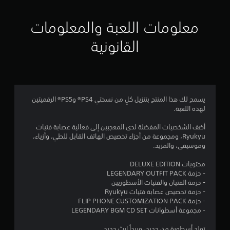
ي
ي
معلومات اللعبة والمعلومات
م
القانونية
4
.
1
يسمح لك هذا المنتج بتنزيل كلٍ من نسختي PS4® وPS5® الرقميتين
لهذه اللعبة.
7
أضف الشخصيات المفضلة لدى المعجبين إلى فعالية عصابة فتيات
ن
Ryukyu، ومجموعة من أجزاء تخصيص الهاتف القابل للطي، وأزياء،
وموسيقى، والمزيد.
ج
محتويات DELUXE EDITION
و
- حزمة LEGENDARY OUTFIT PACK
- حزمة الفتيان والفتيات الأسطوريين
م
- حزمة تخصيص عصابة فتيات Ryukyu
- حزمة FLIP PHONE CUSTOMIZATION PACK
م
- مجموعة أسطوانات LEGENDARY BGM CD SET
تولد أسطورة من جديد، ويبدأ إرث جديد.