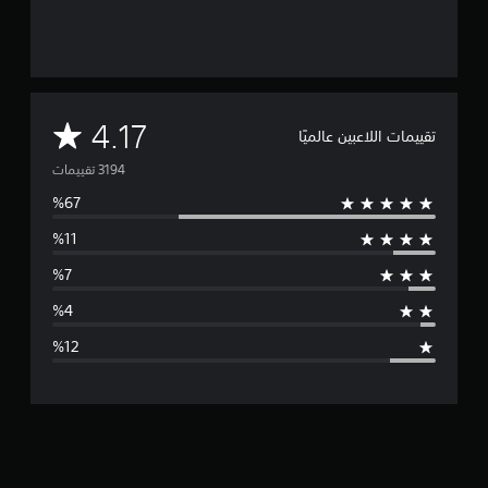
م
4.17
تقييمات اللاعبين عالميًا
ت
و
س
ط
ا
ل
ت
ق