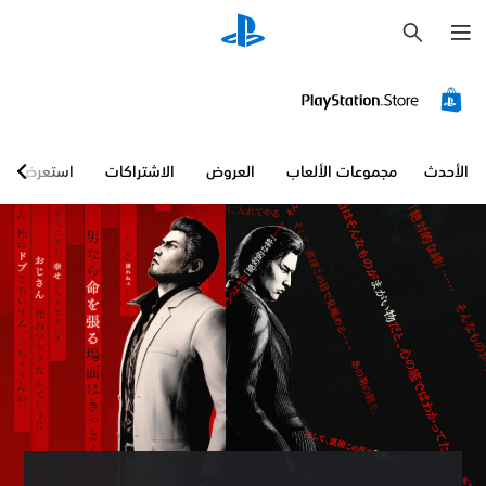
ب
ح
ث
الأحدث
مجموعات الألعاب
العروض
الاشتراكات
استعرض