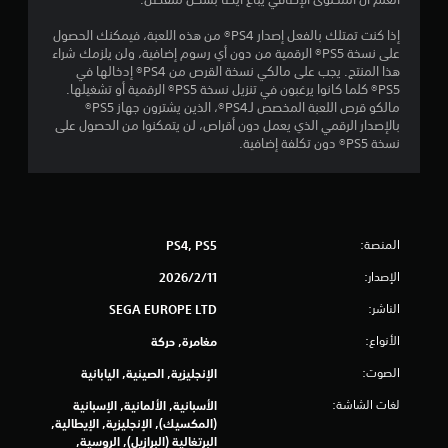
ي
إذا كنت تمتلك بالفعل إصدار PS4® من هذه اللعبة، فيمكنك الحصول
على نسخة PS5® الرقمية من دون أي رسوم إضافية، ولن يلزمك شراء
3
هذا المنتج. يجب على مالكي نسخة القرص من PS4® إدخالها في
PS5® كلما كانوا يرغبون في تنزيل نسخة PS5® الرقمية أو تشغيلها.
1
مالكو قرص اللعبة المخصص لـPS4®، الذين يشترون جهاز PS5®
بالإصدار الرقمي الذي يعمل دون أقراص، لن يتمكنوا من الحصول على
9
نسخة PS5® دون تكلفة إضافية.
4
م
المنصة:
PS4, PS5
ن
الإصدار:
11‏/2‏/2026
ا
الناشر:
SEGA EUROPE LTD
ل
الأنواع:
مغامرة, حركة
ت
الصوت:
الإنجليزية, الصينية, اليابانية
ق
لغات الشاشة:
الأسبانية, الألمانية, الإسبانية
(المكسيك), الإنجليزية, الإيطالية,
ي
البرتغالية (البرازيل), الروسية,