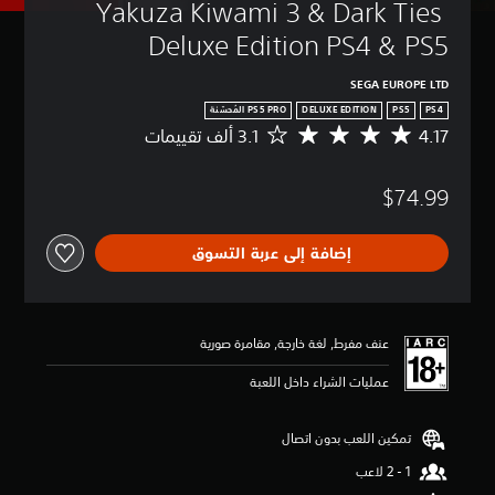
Yakuza Kiwami 3 & Dark Ties 
Deluxe Edition PS4 & PS5
SEGA EUROPE LTD
DELUXE EDITION
PS5
PS4
4.17
م
ت
و
$74.99
س
ط
ا
إضافة إلى عربة التسوق
ل
ت
ق
ي
ي
عنف مفرط, لغة خارجة, مقامرة صورية
م
4
عمليات الشراء داخل اللعبة
.
1
7
تمكين اللعب بدون اتصال
ن
ج
و