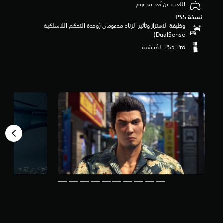
اللعب عن بُعد مدعوم
م
نسخة PS5‏
م
وظيفة الاهتزاز وتأثير الزناد مدعومان (وحدة التحكم اللاسلكية
ن
DualSense‏)
5
ن
ج
و
م
م
ن
إ
ج
م
ا
ل
ي
3
.
1
أ
ل
ف
م