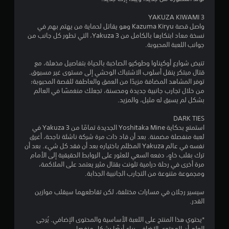
ن
5
YAKUZA KIWAMI 3
واصل قصة Kazuma Kiryu وهو يقاتل لحماية من يهتم بهم في
ن
نسخة معاد ابتكارها بالكامل من Yakuza 3، التي تطور كل جانب من
جوانب اللعبة المحبوبة.
ج
تنبض شوارع أوكيناوا وطوكيو الصاخبة بالحياة بتفاصيل مذهلة، مع
قتال مبتكر ينقل أسلوب الاشتباك الوحشي إلى مستوى غير مسبوق.
و
توفر المشاهد المضافة مزيدًا من العمق والعاطفة للقصة المحبوبة؛
من خلال تجارب جانبية جديدة ومحسنة، تجعلك منغمسًا في العالم
م
بشكل لم يسبق له مثيل، والمزيد.
م
DARK TIES
استمتع بحكاية Yoshitaka Mine الجديدة تمامًا من Yakuza 3 في
ن
لعبة منفصلة مضمنة. بعد أن قاد ذات مرة شركة ناشئة ناجحة، أغرق
نفسه في عالم Yakuza المظلم باختياره بعد أن فقد كل شيء. بعد أن
إ
ترك بقلب خاوٍ، دفعه السعي للعثور على الروابط الحقيقية إلى الأمام
مرة أخرى في رحلة درامية تلونت بقتال مثير يعتمد على الملاكمة،
ج
ومجموعة متنوعة من التجارب الجانبية الجذابة.
م
سيسير رجلان في مسارات مختلفة، لكن تقاطعهما سيقلب موازين
القدر.
ا
*يحتوي هذا المنتج على اللعبة الأساسية والمحتوى الإضافي. يُرجى
ل
العلم أن المحتوى الإضافي يباع أيضًا بشكل منفصل.