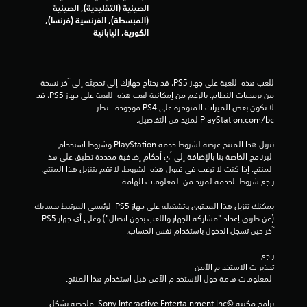
الصينية (التقليدية), الصينية
ي
(المبسطة), الفرنسية (فرنسا),
الكورية, اليابانية
م
ا
للعب هذه اللعبة على جهاز PS5، قد يحتاج جهازك إلى تحديثه إلى آخر نسخة 
ت
من برمجيات النظام. بالرغم من إمكانية لعب هذه اللعبة على جهاز PS5، قد 
لا تكون بعض الميزات المتوفرة على PS4 موجودة. انظر 
‎PlayStation.com/bc لمزيد من التفاصيل.
تنزيل هذا المنتج عرضة لشروط خدمة‫ PlayStation وشروط استخدام 
البرنامج الخاصة بنا بالإضافة إلى أي أحكام إضافية محددة تطبق على هذا 
المنتج. إذا كنت لا ترغب في قبول هذه الشروط، لا تقم بتنزيل هذا المنتج. 
راجع شروط الخدمة لمزيد من المعلومات الهامة.
يمكنك تنزيل هذا المحتوى وتشغيله على جهاز PS5 الرئيسي المرتبط بحسابك 
(عن طريق إعداد "مشاركة الجهاز واللعب بدون اتصال") وعلى أي جهاز PS5 
آخر حين تسجل الدخول باستخدام نفس الحساب.
راجع 
تحذيرات الاستخدام الآمن
 لمعلومات هامة حول الاستخدام الآمن قبل استخدام هذا المنتج.
برامج مكتبة ©Sony Interactive Entertainment Inc. ملخصة بشكل 