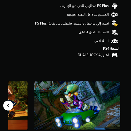
و
م
المشتريات داخل اللعبة اختيارية
م
ن
تدعم إلى ما يصل 8 لاعبين متصلين عن طريق PS Plus‏
5
ن
اللعب المتصل اختياري
ج
و
م
نسخة PS4‏
م
اهتزاز DUALSHOCK 4‏
ن
إ
ج
م
ا
ل
ي
3
4
أ
ل
ف
م
ن