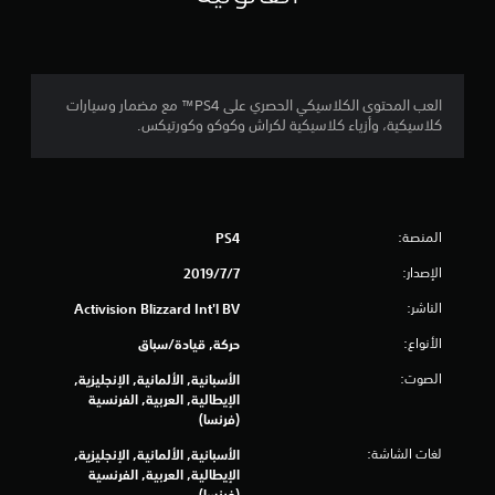
4
.
3
العب المحتوى الكلاسيكي الحصري على PS4™ مع مضمار وسيارات
كلاسيكية، وأزياء كلاسيكية لكراش وكوكو وكورتيكس.
6
ن
ج
المنصة:
PS4
و
الإصدار:
7‏/7‏/2019
م
الناشر:
Activision Blizzard Int'l BV
م
الأنواع:
حركة, قيادة/سباق
الصوت:
الأسبانية, الألمانية, الإنجليزية,
ن
الإيطالية, العربية, الفرنسية
(فرنسا)
5
لغات الشاشة:
الأسبانية, الألمانية, الإنجليزية,
ن
الإيطالية, العربية, الفرنسية
(فرنسا)