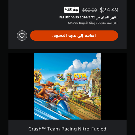
N
أ
i
و
$24.49
$69.99
وفّر 65%‏
مخصوم من السعر الأصلي البالغ $69.99‏
t
ك
ينتهي العرض في 12‏/8‏/2026 10:59 PM UTC‏
r
س
أقل سعر خلال 30 يومًا الأخيرة: $69.99‏
o
ا
-
ي
F
إضافة إلى عربة التسوق
د
u
e
l
C
e
r
d
a
+
s
S
h
p
™
y
T
r
e
o
a
™
m
G
R
a
a
m
c
e
i
B
Crash™ Team Racing Nitro-Fueled
n
u