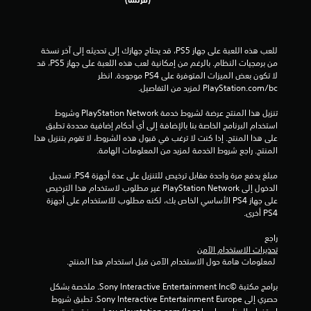
ج
و
للعب هذه اللعبة على جهاز PS5، قد يحتاج جهازك إلى تحديثه إلى آخر نسخة 
م
من برمجيات النظام. بالرغم من إمكانية لعب هذه اللعبة على جهاز PS5، قد 
لا تكون بعض الميزات المتوفرة على PS4 موجودة. انظر 
م
‎PlayStation.com/bc لمزيد من التفاصيل.
ن
تنزيل هذا المنتج عرضة لشروط خدمة PlayStation Network وشروط 
استخدام البرنامج الخاصة بنا بالإضافة إلى أي أحكام إضافية محددة تطبق 
إ
على هذا المنتج. إذا كنت لا ترغب في قبول هذه الشروط، لا تقوم بتنزيل هذا 
المنتج. راجع شروط الخدمة لمزيد من المعلومات الهامة.
ج
مبلغ يدفع مرة واحدة مقابل ترخيص للتنزيل على عدة أجهزة PS4. تسجيل 
م
الدخول إلى PlayStation Network غير مطلوب لاستخدام هذا الترخيص 
على جهاز PS4 الأساسي الخاص بك، لكنه مطلوب للاستخدام على أجهزة 
ا
PS4 أخرى.
ل
راجع 
تحذيرات الاستخدام الآمن
 لمعلومات هامة حول الاستخدام الآمن قبل استخدام هذا المنتج.
ي
برامج مكتبة ©Sony Interactive Entertainment Inc. ملخصة بشكل 
3
حصري إلى Sony Interactive Entertainment Europe. تطبق شروط 