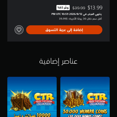
g
n
N
$13.99
$39.99
d
وفّر 65%‏
مخصوم من السعر الأصلي البالغ $39.99‏
i
l
ينتهي العرض في 12‏/8‏/2026 10:59 PM UTC‏
t
e
أقل سعر خلال 30 يومًا الأخيرة: $39.99‏
r
o
إضافة إلى عربة التسوق
-
F
u
e
l
e
d
عناصر إضافية