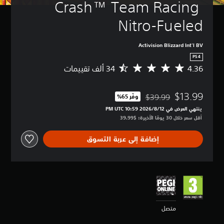
Crash™ Team Racing 
Nitro-Fueled
Activision Blizzard Int'l BV
PS4
4.36
م
ت
و
$13.99
س
$39.99
وفّر 65%‏
مخصوم من السعر الأصلي البالغ $39.99‏
ط
ينتهي العرض في 12‏/8‏/2026 10:59 PM UTC‏
ا
أقل سعر خلال 30 يومًا الأخيرة: $39.99‏
ل
ت
إضافة إلى عربة التسوق
ق
ي
ي
م
4
.
3
6
متصل
ن
ج