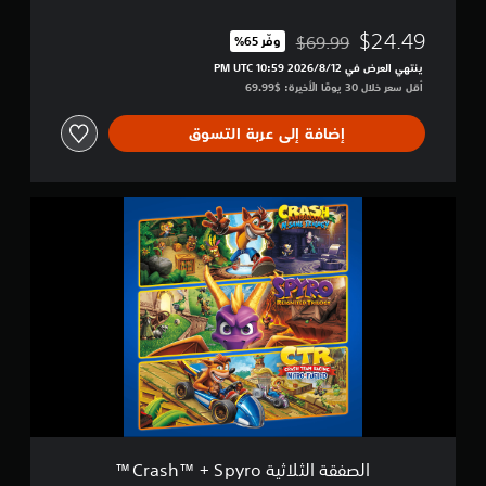
o
t
$24.49
$69.99
وفّر 65%‏
مخصوم من السعر الأصلي البالغ $69.99‏
™
ينتهي العرض في 12‏/8‏/2026 10:59 PM UTC‏
-
أقل سعر خلال 30 يومًا الأخيرة: $69.99‏
N
.
S
إضافة إلى عربة التسوق
a
n
e
ا
T
ل
r
ص
i
ف
l
ق
o
ة
g
ا
y
ل
+
ث
C
ل
T
ا
R
ث
N
ي
i
ة
t
الصفقة الثلاثية Crash™ + Spyro™
C
r