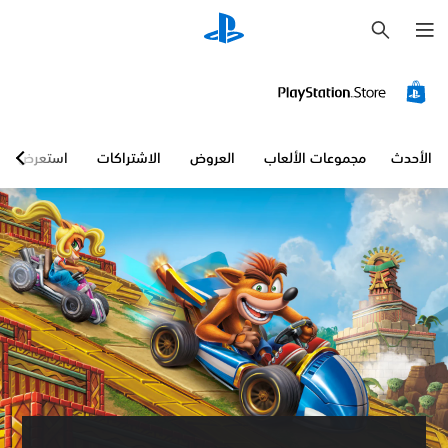
ب
ح
ث
الأحدث
مجموعات الألعاب
العروض
الاشتراكات
استعرض