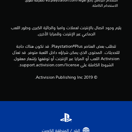
استخدام البرنامج، راجع eu.playstation.com/legal لمعرفة حقوق 
4
الاستخدام الكاملة.
7
6
يلزم وجود اتصال بالإنترنت لعملات وامبا والجائزة الكبرى وطور اللعب
الجماعي عبر الإنترنت وللمزايا الأخرى.
3
م
تتطلب بعض العناصر Playstation®Plus. قد تكون هناك حاجة
للتحديثات. المحتوى الذي يمكن شراؤه داخل اللعبة متوفر. قد تعدّل
ن
Activision اللعب أو المزايا عبر الإنترنت أو توقفها بإشعار معقول.
الشروط الكاملة على support.activision.com/license.
ا
© 2019 Activision Publishing Inc.
ل
ت
ق
ي
ي
البلد / المنطقة الكويت‏