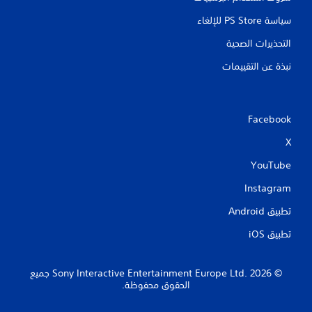
ي
ب
م
أ
سياسة PS Store للإلغاء
ك
و
التحذيرات الصحية
ن
ا
ل
ل
نبذة عن التقييمات
ف
ع
ي
ب
د
ه
ي
ا
Facebook
و
ب
ه
د
X
ا
و
ت
YouTube
ن
ا
ل
ا
Instagram
س
ه
ي
تطبيق Android‏
ت
ن
ز
م
تطبيق iOS‏
ا
ا
ز
ئ
و
ي
‏© 2026 Sony Interactive Entertainment Europe Ltd.‎ جميع
ح
ة
الحقوق محفوظة.
د
(
ا
ة