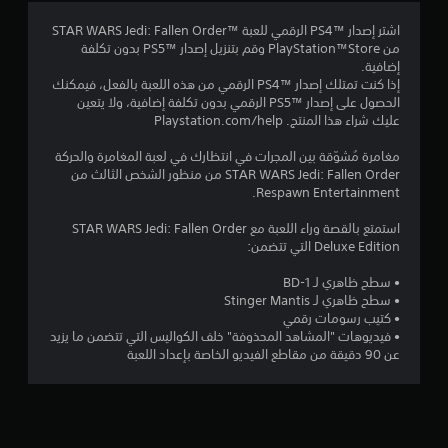
ك
ي
6
ن
اشتر إصدار PS4™‎ الرقمي للعبة STAR WARS Jedi: Fallen Order™‎
ا
ك
من PlayStation™Store وقم بتنزيل إصدار PS5™‎ بدون تكلفة
ل
4
م
إضافية.
ح
ر
إذا كنت تمتلك إصدار PS4™‎ الرقمي من هذه اللعبة بالفعل، فيمكنك
ر
4
ا
الحصول على إصدار PS5™‎ الرقمي بدون تكلفة إضافية، ولا يتعين
ك
ج
عليك شراء هذا المنتج. Playstation.com/help
ة
3
ع
.
ة
مغامرة مُشوّقة بين المجرات في انتظارك في لعبة المغامرة والحركة
0
ع
STAR WARS Jedi: Fallen Order من منظور الشخص الثالث من
ي
ن
Respawn Entertainment.
ا
م
م
ص
ك
استمتع بالقصة وراء اللعبة مع STAR WARS Jedi:‎ Fallen Order
ر
ن
Deluxe Edition التي تتضمن:
ن
ا
ل
ل
ا
• سطح ظاهري لـ BD-1
ع
ت
• سطح ظاهري لـ Stinger Mantis
ب
ح
ل
• كتيب رسومات رقمي
ه
ك
• فيديوهات "المشاهد المحذوفة" خلف الكواليس التي تتضمن ما يزيد
ا
م
عن 90 دقيقة من مقاطع الفيديو الخاصة بإعداد اللعبة
ت
ب
ف
ي
د
ق
ا
و
ل
ن
ي
ل