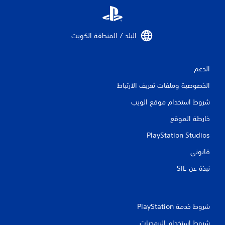
تً
خ
ا
د
ا
ف
م
ي
البلد / المنطقة الكويت‏
أ
ع
ن
ي
ا
و
ق
ص
الدعم
ر
ت
الخصوصية وملفات تعريف الارتباط
ا
ف
ل
ي
شروط استخدام موقع الويب
ت
أ
ث
ح
خارطة الموقع
ن
ك
ا
م
PlayStation Studios
ا
ء
ل
ط
قانوني
ل
ر
ي
م
نبذة عن SIE‏
ق
س
ي
ة
ا
ة
.
ل
شروط خدمة PlayStation‏
ل
ع
شروط استخدام البرمجيات