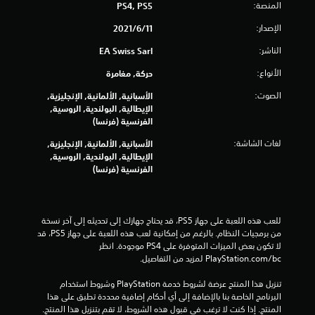
ع
المنصة:
PS4, PS5
ع
ي
ن
ب
ا
الإصدار:
11‏/6‏/2021
ة
م
ص
ف
الناشر:
EA Swiss Sarl
ر
ي
ا
ا
أ
الأنواع:
حركة, مغامرة
ي
ل
ت
الصوت:
و
الأسبانية, الألمانية, الإنجليزية,
ت
ق
الإيطالية, البولندية, الروسية,
ح
ت
الفرنسية (فرنسا)
ك
.
م
لغات الشاشة:
الأسبانية, الألمانية, الإنجليزية,
ا
الإيطالية, البولندية, الروسية,
إ
ل
الفرنسية (فرنسا)
ي
ل
ق
م
ا
س
للعب هذه اللعبة على جهاز PS5، قد يحتاج جهازك إلى تحديثه إلى آخر نسخة 
ف
ي
من برمجيات النظام. بالرغم من إمكانية لعب هذه اللعبة على جهاز PS5، قد 
ا
ة
لا تكون بعض الميزات المتوفرة على PS4 موجودة. انظر 
ل
ي
‎PlayStation.com/bc لمزيد من التفاصيل.
ل
م
ع
ك
تنزيل هذا المنتج عرضة لشروط خدمة‫ PlayStation وشروط استخدام 
ب
ن
البرنامج الخاصة بنا بالإضافة إلى أي أحكام إضافية محددة تطبق على هذا 
ك
ة
المنتج. إذا كنت لا ترغب في قبول هذه الشروط، لا تقم بتنزيل هذا المنتج. 