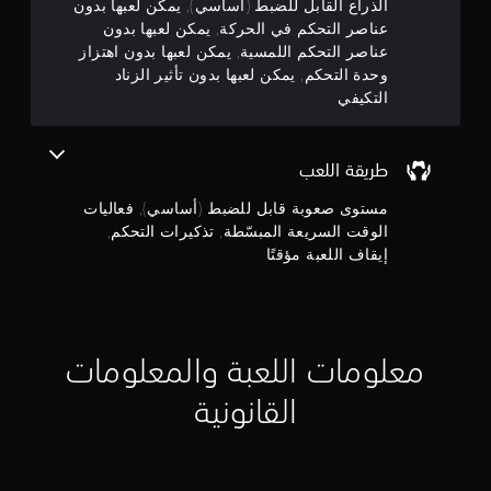
ت
الذراع القابل للضبط (أساسي), يمكن لعبها بدون
ا
م
عناصر التحكم في الحركة, يمكن لعبها بدون
ن
ج
ح
عناصر التحكم اللمسية, يمكن لعبها بدون اهتزاز
ة
د
ج
إ
وحدة التحكم, يمكن لعبها بدون تأثير الزناد
د
ل
التكيفي
)
و
ى
.
ا
م
س
طريقة اللعب
ت
ت
م
خ
ذ
مستوى صعوبة قابل للضبط (أساسي), فعاليات
د
ك
الوقت السريعة المبسّطة, تذكيرات التحكم,
ا
ن
ي
م
إيقاف اللعبة مؤقتًا
ر
ع
إ
ا
ن
ت
ا
ج
ا
ص
ل
ر
م
معلومات اللعبة والمعلومات
ت
ا
ل
ح
ا
القانونية
ت
ك
ح
م
ل
ك
ي
م
ي
م
ف