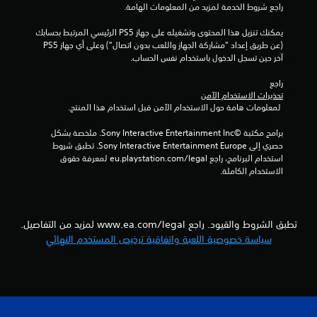
ل
م
راجع شروط الخدمة لمزيد من المعلومات الهامة.
ع
ؤ
ب
يمكنك تنزيل هذا المحتوى وتشغيله على جهاز PS5 الرئيسي المرتبط بحسابك 
ق
ا
(عن طريق إعداد "مشاركة الجهاز واللعب بدون اتصال") وعلى أي جهاز PS5 
تً
ل
آخر حين تسجل الدخول باستخدام نفس الحساب.
ا
ل
ي
ع
راجع 
ب
م
تحذيرات الاستخدام الآمن
ة
ك
 لمعلومات هامة حول الاستخدام الآمن قبل استخدام هذا المنتج.
ب
ن
د
ك
برامج مكتبة ©Sony Interactive Entertainment Inc. ملخصة بشكل 
إ
و
حصري إلى Sony Interactive Entertainment Europe. تطبق شروط 
ي
ن
استخدام البرنامج، راجع eu.playstation.com/legal لمعرفة حقوق 
ا
ق
الاستخدام الكاملة.
ل
ا
ح
ف
ا
ا
ل
ج
تطبق الشروط والقيود. راجع www.ea.com/legal لمزيد من التفاصيل.
ل
ة
سياسة خصوصية اللعبة واتفاقية ترخيص المستخدم النهائي
إ
ع
ل
ب
ة
ى
ا
م
ؤ
س
ت
ق