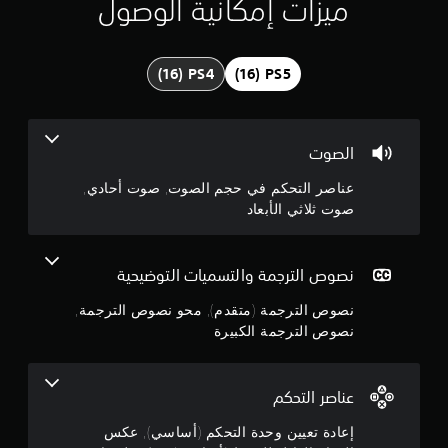
ي
ميزات إمكانية الوصول
ب
ر
م
ا
ك
ت
ة
4
ا
ي
ل
م
.
ت
ك
ي
ن
3
ت
الصوت
ك
ظ
ل
2
ه
عناصر التحكم في حجم الصوت, صوت أحادي,
ع
ر
صوت ثلاثي الأبعاد
ب
ع
ن
ا
ل
ل
ى
ج
ل
ا
نصوص الترجمة والتسميات التوضيحية
ع
ل
و
ب
ش
نصوص الترجمة (متقدم), محو نصوص الترجمة,
ة
ا
م
نصوص الترجمة الكبيرة
ب
ش
د
ة
م
و
ف
ن
ي
عناصر التحكم
ن
ا
و
ل
ق
إعادة تعيين وحدة التحكم (أساسي), عكس
5
ح