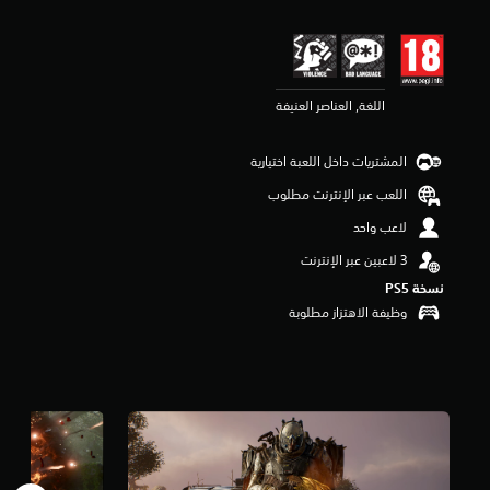
ي
م
3
.
9
اللغة, العناصر العنيفة
ن
ج
و
المشتريات داخل اللعبة اختيارية
م
م
اللعب عبر الإنترنت مطلوب
ن
لاعب واحد
5
ن
ج
و
نسخة PS5‏
م
وظيفة الاهتزاز مطلوبة
م
ن
إ
ج
م
ا
ل
ي