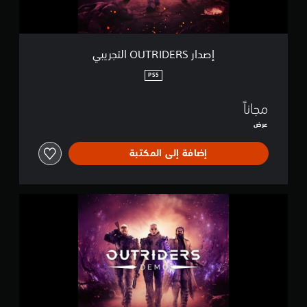
D
E
R
S
إصدار OUTRIDERS التجريبي
ا
ل
PS5
ت
ج
مجاناً
ر
ي
عرض
ب
ي
إضافة إلى المكتبة
إ
ص
د
ا
ر
O
U
T
R