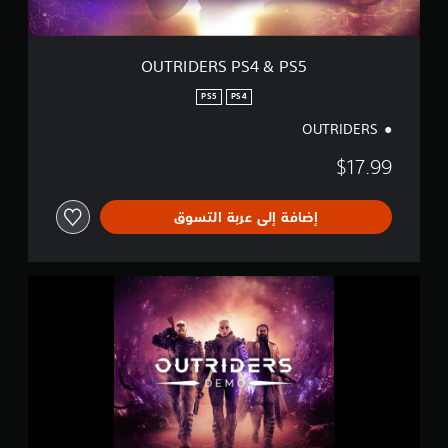
S
4
&
P
OUTRIDERS PS4 & PS5
S
5
PS5
PS4
OUTRIDERS
$17.99
إضافة إلى عربة التسوق
إ
ص
د
ا
ر
O
U
T
R
I