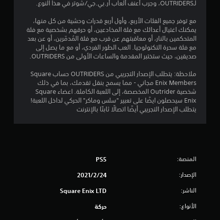
لـOUTRIDERS، وجرب أعنف ألعاب أر.بي.جي/شوتر في هذا النوع.
ن
مع توفر جميع الفئات الأربع، وأول أربع قدرات وحشية من كل منها،
ج
يمكنك اغتيال أعدائك مع فئة المخادعين، أو حرقهم بشخصية مع فئة
المتحكمين بالنار، أو معاقبتهم عن قرب مع فئة المُدمّرين، أو عن بعد
و
مع فئة سحرة التكنولوجيا. العب الطور الفردي، أو مع ما يصل إلى
صديقين، حيث ستختبر المقدمة والساعات الأولى من OUTRIDERS.
م
ملاحظة: يتطلب الإصدار التجريبي من OUTRIDERS حساب Square
م
Enix Members مجاني - مما يسمح بنقل تقدمك، بما في ذلك
شخصية Outrider المخصصة، إلى اللعبة الكاملة. اعضاء Square
ن
Enix سيحصلون ايضًا على تعبير "سلس وماكر" الحركي لداخل اللعبة!
يتطلب الإصدار التجريبي أيضًا اتصالًا ثابتًا بالإنترنت
5
ن
ج
المنصة:
PS5
و
الإصدار:
24‏/2‏/2021
م
الناشر:
Square Enix LTD
الأنواع:
حركة
م