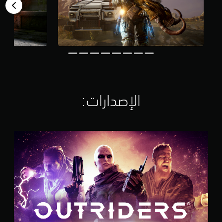
1
3
أ
ل
ف
م
ن
ا
ل
ت
ق
الإصدارات:‏
ي
ي
م
ا
O
ت
U
T
R
I
D
E
R
S
P