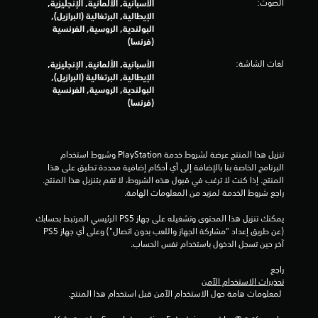
الصوت:
الأسبانية, الألمانية, الإنجليزية,
ن
الإيطالية, البرتغالية (البرازيل),
البولندية, الروسية, الفرنسية
إ
(فرنسا)
ج
لغات الشاشة:
الأسبانية, الألمانية, الإنجليزية,
الإيطالية, البرتغالية (البرازيل),
م
البولندية, الروسية, الفرنسية
(فرنسا)
ا
ل
تنزيل هذا المنتج عرضة لشروط خدمة‫ PlayStation وشروط استخدام 
ي
البرنامج الخاصة بنا بالإضافة إلى أي أحكام إضافية محددة تطبق على هذا 
المنتج. إذا كنت لا ترغب في قبول هذه الشروط، لا تقم بتنزيل هذا المنتج. 
1
راجع شروط الخدمة لمزيد من المعلومات الهامة.
يمكنك تنزيل هذا المحتوى وتشغيله على جهاز PS5 الرئيسي المرتبط بحسابك 
3
(عن طريق إعداد "مشاركة الجهاز واللعب بدون اتصال") وعلى أي جهاز PS5 
آخر حين تسجل الدخول باستخدام نفس الحساب.
9
راجع 
4
تحذيرات الاستخدام الآمن
 لمعلومات هامة حول الاستخدام الآمن قبل استخدام هذا المنتج.
1