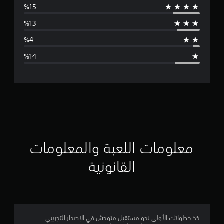
س
ط
ا
ل
ت
ق
ي
ي
معلومات اللعبة والمعلومات
م
القانونية
3
.
9
خذ خطواتك الأولى نحو مستقبل متوحش في الإصدار التجريبي