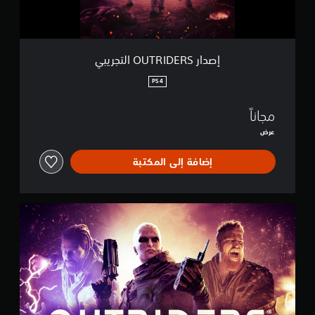
I
D
E
R
S
إصدار OUTRIDERS التجريبي
ا
ل
PS4
ت
ج
مجاناً
ر
ي
عرض
ب
ي
إضافة إلى المكتبة
C
O
M
P
L
E
T
E
E