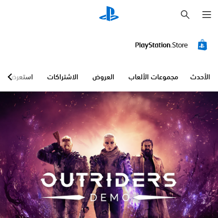
ب
ح
ث
الأحدث
مجموعات الألعاب
العروض
الاشتراكات
استعرض