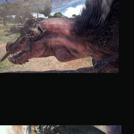
م
م
ن
5
ن
ج
و
م
م
ن
إ
ج
م
ا
ل
ي
1
2
6
أ
ل
ف
M
م
o