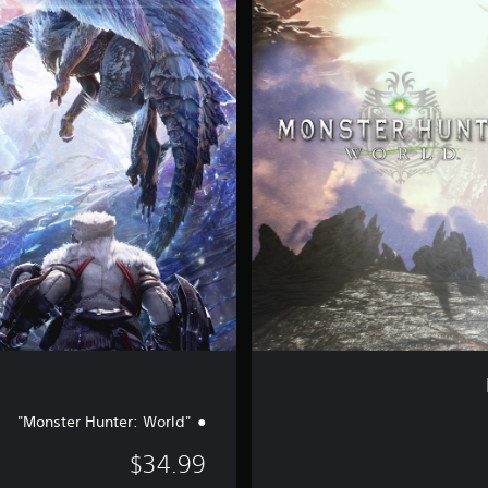
s
t
e
r
E
d
i
t
i
o
n
"Monster Hunter: World"
$34.99