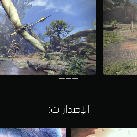
الإصدارات:‏
M
a