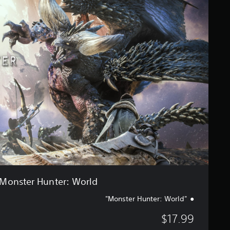
ن
n
ا
s
ل
t
ت
e
ق
r
ي
H
ي
u
م
n
ا
t
ت
e
r
:
W
o
r
l
d
Monster Hunter: World
"Monster Hunter: World"
$17.99