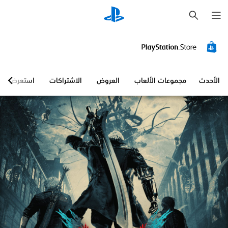
ب
ح
ث
الأحدث
مجموعات الألعاب
العروض
الاشتراكات
استعرض