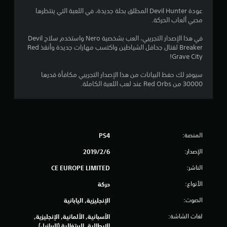
7
عودة Devil Hunter المطلق بحلة جديدة، في اللعبة التي ينتظرها
محبي ألعاب الحركة.
7
في هذا الإصدار التجريبي، العب بشخصية Nero واستخدم سلاح Devil
ن
Breaker لقتال جحافل الشياطين واكتسب مهارات جديدة وأنقذ Red
Grave City!
ج
سيوفر لك حفظ البيانات من هذا الإصدار التجريبي مكافأة قدرها
و
30000 من Red Orbs عند لعب اللعبة الكاملة.
م
م
المنصة:
PS4
ن
الإصدار:
6‏/2‏/2019
5
الناشر:
CE EUROPE LIMITED
ن
الأنواع:
حركة
ج
الصوت:
الإنجليزية, اليابانية
و
لغات الشاشة:
الأسبانية, الألمانية, الإنجليزية,
الإيطالية, البرتغالية (البرازيل),