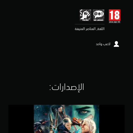
ي
م
4
.
7
اللغة, العناصر العنيفة
7
ن
ج
لاعب واحد
و
م
م
ن
5
ن
ج
و
الإصدارات:‏
م
م
ن
إ
D
ج
e
م
v
ا
i
ل
l
ي