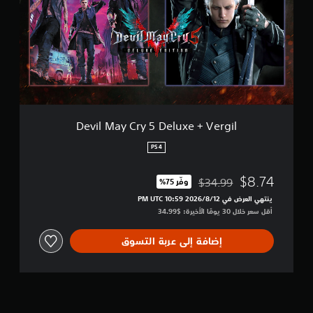
l
M
a
y
C
r
y
5
D
e
Devil May Cry 5 Deluxe + Vergil
l
u
PS4
x
e
$8.74
$34.99
وفّر 75%‏
+
مخصوم من السعر الأصلي البالغ $34.99‏
V
ينتهي العرض في 12‏/8‏/2026 10:59 PM UTC‏
e
أقل سعر خلال 30 يومًا الأخيرة: $34.99‏
r
g
إضافة إلى عربة التسوق
i
l