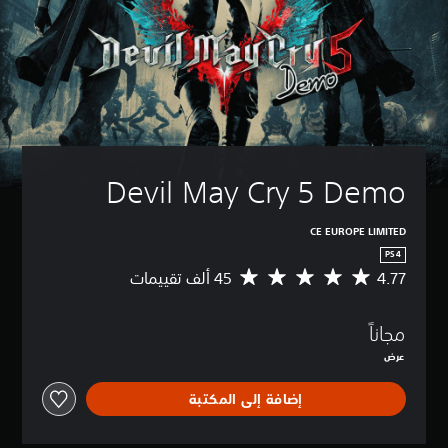
Devil May Cry 5 Demo
CE EUROPE LIMITED
PS4
4.77
م
ت
و
مجاناً
س
ط
عرض
ا
ل
إضافة إلى المكتبة
ت
ق
ي