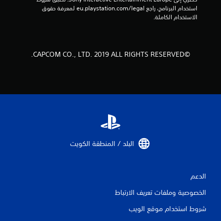
0
استخدام البرنامج، راجع eu.playstation.com/legal لمعرفة حقوق 
الاستخدام الكاملة.
4
م
©CAPCOM CO., LTD. 2019 ALL RIGHTS RESERVED.
ن
ا
ل
ت
ق
البلد / المنطقة الكويت‏
ي
ي
الدعم
م
الخصوصية وملفات تعريف الارتباط
ا
شروط استخدام موقع الويب