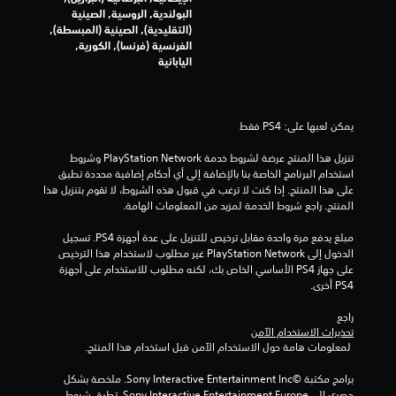
م
البولندية, الروسية, الصينية
(التقليدية), الصينية (المبسطة),
م
الفرنسية (فرنسا), الكورية,
اليابانية
ن
إ
يمكن لعبها على: PS4 فقط
ج
تنزيل هذا المنتج عرضة لشروط خدمة PlayStation Network وشروط 
م
استخدام البرنامج الخاصة بنا بالإضافة إلى أي أحكام إضافية محددة تطبق 
على هذا المنتج. إذا كنت لا ترغب في قبول هذه الشروط، لا تقوم بتنزيل هذا 
ا
المنتج. راجع شروط الخدمة لمزيد من المعلومات الهامة.
ل
مبلغ يدفع مرة واحدة مقابل ترخيص للتنزيل على عدة أجهزة PS4. تسجيل 
الدخول إلى PlayStation Network غير مطلوب لاستخدام هذا الترخيص 
ي
على جهاز PS4 الأساسي الخاص بك، لكنه مطلوب للاستخدام على أجهزة 
PS4 أخرى.
4
راجع 
تحذيرات الاستخدام الآمن
5
 لمعلومات هامة حول الاستخدام الآمن قبل استخدام هذا المنتج.
1
برامج مكتبة ©Sony Interactive Entertainment Inc. ملخصة بشكل 
حصري إلى Sony Interactive Entertainment Europe. تطبق شروط 