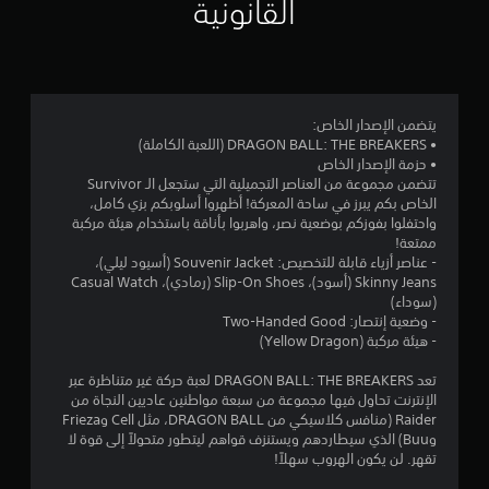
م
القانونية
3
.
4
يتضمن الإصدار الخاص:
• DRAGON BALL: THE BREAKERS (اللعبة الكاملة)
5
• حزمة الإصدار الخاص
تتضمن مجموعة من العناصر التجميلية التي ستجعل الـ Survivor
ن
الخاص بكم يبرز في ساحة المعركة! أظهروا أسلوبكم بزي كامل،
واحتفلوا بفوزكم بوضعية نصر، واهربوا بأناقة باستخدام هيئة مركبة
ج
ممتعة!
- عناصر أزياء قابلة للتخصيص: Souvenir Jacket (أسيود ليلي)،
و
Skinny Jeans (أسود)، Slip-On Shoes (رمادي)، Casual Watch
(سوداء)
م
- وضعية إنتصار: Two-Handed Good
- هيئة مركبة (Yellow Dragon)
م
تعد DRAGON BALL: THE BREAKERS لعبة حركة غير متناظرة عبر
ن
الإنترنت تحاول فيها مجموعة من سبعة مواطنين عاديين النجاة من
Raider (منافس كلاسيكي من DRAGON BALL، مثل Cell وFrieza
5
وBuu) الذي سيطاردهم ويستنزف قواهم ليتطور متحولاً إلى قوة لا
تقهر. لن يكون الهروب سهلاً!
ن