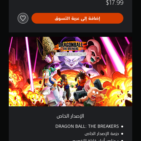
$17.99
إضافة إلى عربة التسوق
ا
ل
إ
ص
د
ا
ر
ا
ل
خ
ا
ص
الإصدار الخاص
DRAGON BALL: THE BREAKERS
حزمة الإصدار الخاص
- عناصر أزياء قابلة للتخصيص