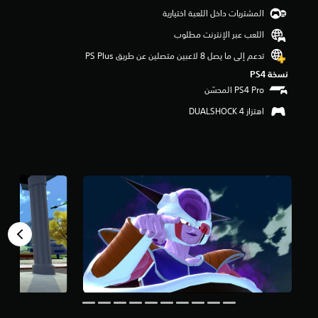
م
المشتريات داخل اللعبة اختيارية
م
اللعب عبر الإنترنت مطلوب
ن
5
تدعم إلى ما يصل 8 لاعبين متصلين عن طريق PS Plus‏
ن
نسخة PS4‏
ج
و
م
اهتزاز DUALSHOCK 4‏
م
ن
إ
ج
م
ا
ل
ي
1
2
أ
ل
ف
م
ن