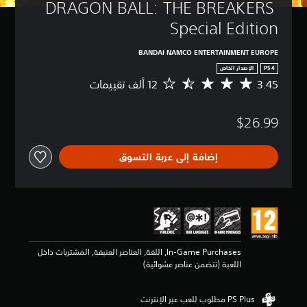
DRAGON BALL: THE BREAKERS 
Special Edition
BANDAI NAMCO ENTERTAINMENT EUROPE
PS4
الإصدار الخاص
3.45
م
ت
و
$26.99
س
ط
ا
إضافة إلى عربة التسوق
ل
ت
ق
ي
ي
م
3
.
In-Game Purchases, اللغة, العناصر العنيفة, المشتريات داخل
4
اللعبة (تتضمن عناصر عشوائية)
5
ن
ج
و