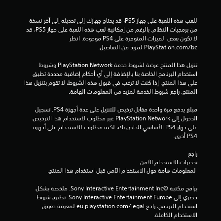
م
للعب هذه اللعبة على جهاز PS5، قد يحتاج جهازك إلى تحديثه إلى آخر نسخة 
ا
من برمجيات النظام. بالرغم من إمكانية لعب هذه اللعبة على جهاز PS5، قد 
لا تكون بعض الميزات المتوفرة على PS4 موجودة. انظر 
ت
‎PlayStation.com/bc لمزيد من التفاصيل.
تنزيل هذا المنتج عرضة لشروط خدمة PlayStation Network وشروط 
استخدام البرنامج الخاصة بنا بالإضافة إلى أي أحكام إضافية محددة تطبق 
على هذا المنتج. إذا كنت لا ترغب في قبول هذه الشروط، لا تقوم بتنزيل هذا 
المنتج. راجع شروط الخدمة لمزيد من المعلومات الهامة.
مبلغ يدفع مرة واحدة مقابل ترخيص للتنزيل على عدة أجهزة PS4. تسجيل 
الدخول إلى PlayStation Network غير مطلوب لاستخدام هذا الترخيص 
على جهاز PS4 الأساسي الخاص بك، لكنه مطلوب للاستخدام على أجهزة 
PS4 أخرى.
راجع 
تحذيرات الاستخدام الآمن
 لمعلومات هامة حول الاستخدام الآمن قبل استخدام هذا المنتج.
برامج مكتبة ©Sony Interactive Entertainment Inc. ملخصة بشكل 
حصري إلى Sony Interactive Entertainment Europe. تطبق شروط 
استخدام البرنامج، راجع eu.playstation.com/legal لمعرفة حقوق 
الاستخدام الكاملة.