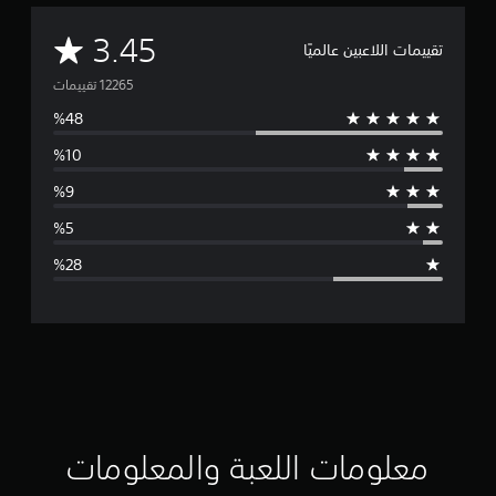
م
3.45
تقييمات اللاعبين عالميًا
ت
و
س
ط
ا
ل
ت
ق
ي
ي
معلومات اللعبة والمعلومات