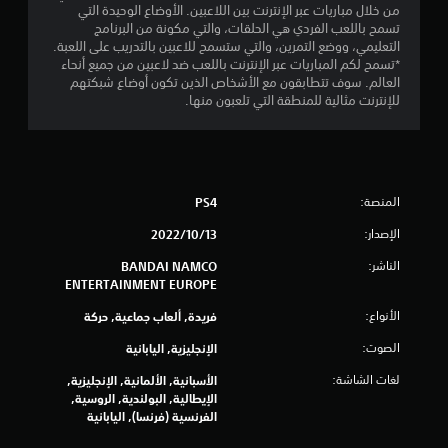
من خلال مباريات عبر الإنترنت بين اللاعبين. الأوضاع الوحيدة التي
2
تسمح باللعب الفردي هي الحلقات، والتي مكونة من البرنامج
التعليمي، ووضع التمرين، والتي ستسمح للاعبين بالتدريب على اللعبة.
2
*تسمح لكم المباريات عبر الإنترنت باللعب ضد لاعبين من جميع أنحاء
العالم. سوف تتطابقون مع الأشخاص الذين تكون أوضاع شبكتهم
6
للإنترنت مثالية للمنطقة التي تلعبون منها.
5
م
المنصة:
PS4
ن
الإصدار:
13‏/10‏/2022
ا
الناشر:
BANDAI NAMCO
ل
ENTERTAINMENT EUROPE
الأنواع:
فريدة, ألعاب جماعية, حركة
ت
الصوت:
الإنجليزية, اليابانية
ق
لغات الشاشة:
الأسبانية, الألمانية, الإنجليزية,
ي
الإيطالية, البولندية, الروسية,
الفرنسية (فرنسا), اليابانية
ي