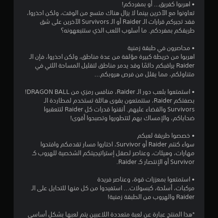
• اهربوا كفريق… أو بمفردكم!
تعاونوا مع الآخرين بينما لا يزال هناك متسع من الوقت، ولكن احذروا،
ج
فقد تجبركم قرارات الـ Raider أو الـ Survivors الآخرين على شق
طريقكم بمفردكم. ما أسلوب اللعب الذي ستتبعهونه؟
و
• محاصرون في طبقة زمنية
م
اهربوا من خريطة كبيرة مؤلفة من عدة مناطق، ولكن احذروا، فإن الـ
Raider يراقبكم دائمًا وقد يدمر مناطق لتقليل المساحة اللتي في
م
متناولكم، مما يقلل من فرص هروبكم...
ن
• استمتعوا بلعب دور الـ Raider، منافس رمزي من DRAGON BALL!
بصفتكم Raider، ستتمتعون بقوى هائلة تستخدم لمطاردة الـ
إ
Survivors والقضاء عليهم. أتقنوا قدرات كل Raider لتتعقبوا
ضحاياكم، والإمساك بهم لتتطوروا وتصبحوا أقوى!
ج
• خصصوا طريقة لعبكم
م
سواء كنتم Raider أو Survivor، اختاروا مسار تقدمكم وافتحوا
مهارات، وهيئات، وعناصر لصقل إستراتيجيتكم الشخصية للهروب كـ
ا
Survivor أو الإنتصار كـ Raider.
ل
• استمتعوا بمعززات قوة، وعناصر فريدة
مركبات، أسلحة، كبسولات... استفيدوا من كل منها للتحايل على الـ
ي
Raider والهروب من الطبقة زمنية!
1
*هذا المنتج عبارة عن لعبة متعددة اللاعبين يتم لعبها بشكل أساسي