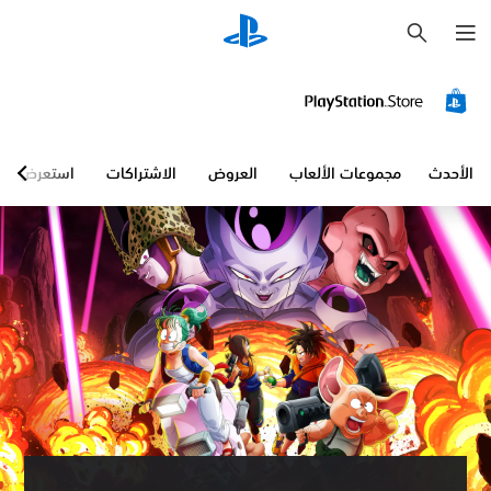
ب
ح
ث
الأحدث
مجموعات الألعاب
العروض
الاشتراكات
استعرض