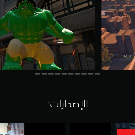
الإصدارات:‏
ا
ل