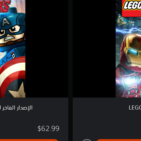
إ
ص
د
ا
ر
ا
ل
ف
ا
خ
ر
ل
ل
ع
ب
ة
L
E
LEGO
الإصدار الفاخر للعبة vel’s Avengers
G
O
&
$62.99
l
r
m