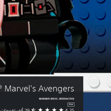
 Marvel's Avengers
WARNER BROS. INTERACTIVE
PS4
4.25
م