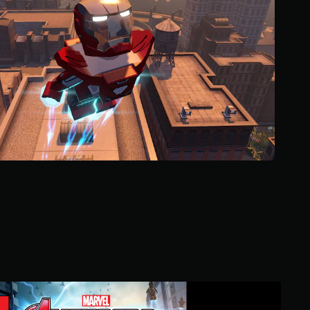
ج
و
م
م
ن
إ
ج
م
ا
ل
ي
2
9
أ
ل
ف
م
ن
ا
ل
ت
L
ق
E
ي