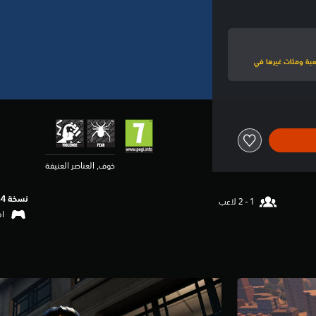
لى هذه اللعبة ومئات غيرها في
خوف, العناصر العنيفة
نسخة PS4‏
اهتزا