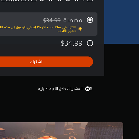
ت
و
س
مضمنة
$34.99
مخصوم من السعر الأصلي البالغ $34.99‏
ط
اشترك في PlayStation Plus إضافي للوصول إ
ا
كتالوج الألعاب
ل
ت
$34.99
ق
ي
ي
اشترك
م
4
.
2
5
المشتريات داخل اللعبة اختيارية
ن
ج
و
م
م
ن
5
ن