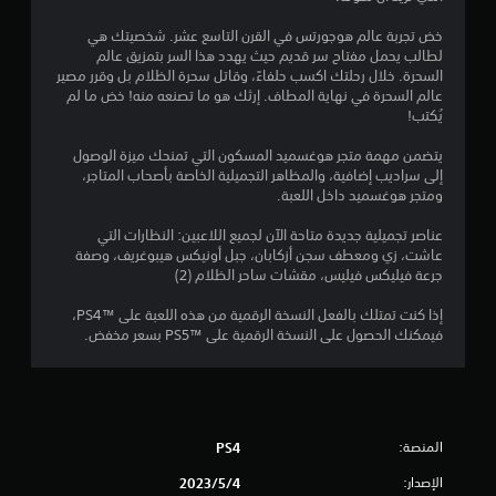
ج
خض تجربة عالم هوجورتس في القرن التاسع عشر. شخصيتك هي
و
لطالب يحمل مفتاح سر قديم حيث يهدد هذا السر بتمزيق عالم
السحرة. خلال رحلتك اكسب حلفاءً، وقاتل سحرة الظلام بل وقرر مصير
م
عالم السحرة في نهاية المطاف. إرثك هو ما تصنعه منه! خض ما لم
يُكتب!
م
يتضمن مهمة متجر هوغسميد المسكون التي تمنحك ميزة الوصول
ن
إلى سراديب إضافية، والمظاهر التجميلية الخاصة بأصحاب المتاجر،
ومتجر هوغسميد داخل اللعبة.
5
عناصر تجميلية جديدة متاحة الآن لجميع اللاعبين: النظارات التي
ن
عاشت، زي ومعطف سجن أزكابان، جبل أونيكس هيبوغريف، وصفة
جرعة فيليكس فيليس، مقشات ساحر الظلام (2)
ج
إذا كنت تمتلك بالفعل النسخة الرقمية من هذه اللعبة على ™PS4،
فيمكنك الحصول على النسخة الرقمية على ™PS5 بسعر مخفض.
و
م
م
المنصة:
PS4
ن
الإصدار:
4‏/5‏/2023