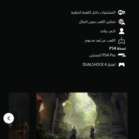
م
ن
المشتريات داخل اللعبة اختيارية
5
ن
تمكين اللعب بدون اتصال
ج
لاعب واحد
و
م
اللعب عن بُعد مدعوم
م
نسخة PS4‏
ن
إ
ج
اهتزاز DUALSHOCK 4‏
م
ا
ل
ي
1
1
6
أ
ل
ف
م
ن
ا