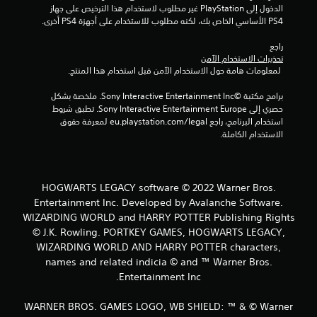
م
الدخول إلى PlayStation غير مطلوب لاستخدام هذا الترخيص على جهاز 
PS4 الأساسي الخاص بك، لكنه مطلوب للاستخدام على أجهزة PS4 أخرى.
ن
راجع 
ا
تحذيرات الاستخدام الآمن
 لمعلومات هامة حول الاستخدام الآمن قبل استخدام هذا المنتج.
ل
برامج مكتبة ©Sony Interactive Entertainment Inc. ملخصة بشكل 
ت
حصري إلى Sony Interactive Entertainment Europe. تطبق شروط 
استخدام البرنامج، راجع eu.playstation.com/legal لمعرفة حقوق 
ق
الاستخدام الكاملة.
ي
ي
HOGWARTS LEGACY software © 2022 Warner Bros.
Entertainment Inc. Developed by Avalanche Software.
م
WIZARDING WORLD and HARRY POTTER Publishing Rights
© J.K. Rowling. PORTKEY GAMES, HOGWARTS LEGACY,
ا
WIZARDING WORLD AND HARRY POTTER characters,
names and related indicia © and ™ Warner Bros.
ت
Entertainment Inc.
WARNER BROS. GAMES LOGO, WB SHIELD: ™ & © Warner