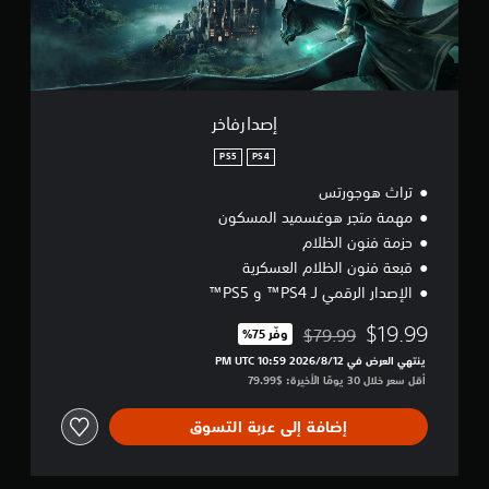
ر
إصدارفاخر
PS5
PS4
تراث هوجورتس
مهمة متجر هوغسميد المسكون
حزمة فنون الظلام
قبعة فنون الظلام العسكرية
الإصدار الرقمي لـ PS4™ و PS5™
$19.99
$79.99
وفّر 75%‏
مخصوم من السعر الأصلي البالغ $79.99‏
ينتهي العرض في 12‏/8‏/2026 10:59 PM UTC‏
أقل سعر خلال 30 يومًا الأخيرة: $79.99‏
إضافة إلى عربة التسوق