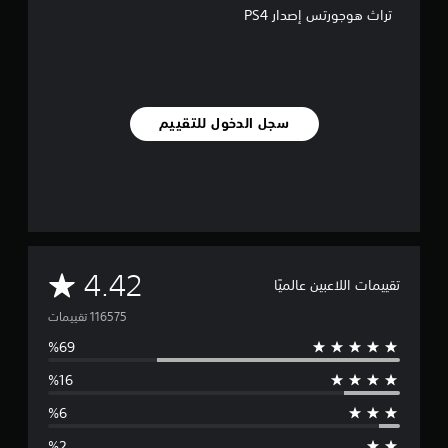
تراث هوجورتس إصدار PS4
سجل الدخول للتقييم
م
4.42
تقييمات اللاعبين عالميًا
ت
و
س
ط