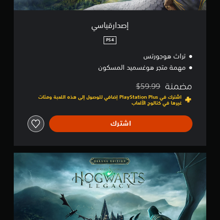
إصدارقياسي
PS4
تراث هوجورتس
مهمة متجر هوغسميد المسكون
مضمنة
$59.99
مخصوم من السعر الأصلي البالغ $59.99‏
اشترك في PlayStation Plus إضافي للوصول إلى هذه اللعبة ومئات
غيرها في كتالوج الألعاب
اشترك
إ
ص
د
ا
ر
ف
ا
خ