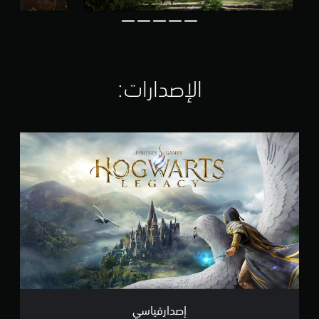
ل
ت
ق
ي
ي
م
الإصدارات:‏
ا
ت
إ
ص
د
ا
ر
ق
ي
ا
س
ي
إصدارقياسي