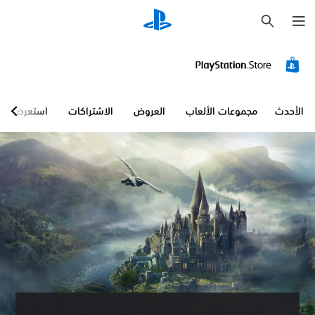
ب
ح
ث
الأحدث
مجموعات الألعاب
العروض
الاشتراكات
استعرض