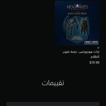
PS4
PS5
زي
تراث هوجورتس: حزمة فنون
الظلام
$19.99
تقييمات