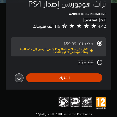
تراث هوجورتس إصدار PS4
WARNER BROS. INTERACTIVE
PS4
إصدارقياسي
4.42
م
ت
و
س
مضمنة
$59.99
ط
مخصوم من السعر الأصلي البالغ $59.99‏
اشترك في PlayStation Plus إضافي للوصول إلى هذه اللعبة
ا
ومئات غيرها في كتالوج الألعاب
ل
ت
$59.99
ق
ي
ي
اشترك
م
4
.
4
2
ن
ج
و
In-Game Purchases, اللغة, العناصر العنيفة
م