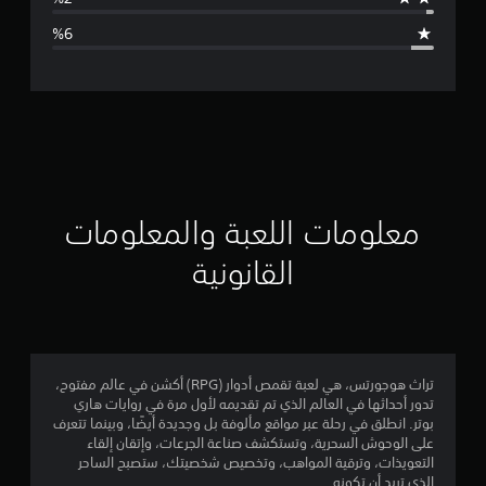
ا
ل
ت
ق
ي
ي
معلومات اللعبة والمعلومات
م
القانونية
4
.
4
تراث هوجورتس، هي لعبة تقمص أدوار (RPG) أكشن في عالم مفتوح،
تدور أحداثها في العالم الذي تم تقديمه لأول مرة في روايات هاري
2
بوتر. انطلق في رحلة عبر مواقع مألوفة بل وجديدة أيضًا، وبينما تتعرف
على الوحوش السحرية، وتستكشف صناعة الجرعات، وإتقان إلقاء
ن
التعويذات، وترقية المواهب، وتخصيص شخصيتك، ستصبح الساحر
الذي تريد أن تكونه.