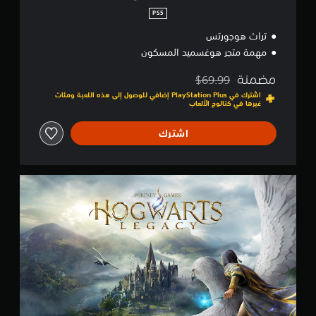
PS5
تراث هوجورتس
مهمة متجر هوغسميد المسكون
مضمنة
$69.99
مخصوم من السعر الأصلي البالغ $69.99‏
اشترك في PlayStation Plus إضافي للوصول إلى هذه اللعبة ومئات
غيرها في كتالوج الألعاب
اشترك
إ
ص
د
ا
ر
ق
ي
ا
س
ي