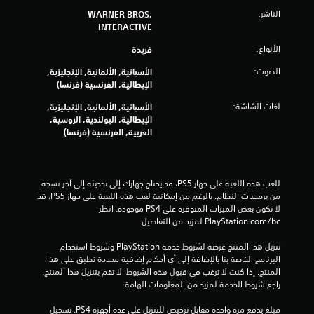
إ
الناشر:
WARNER BROS.
INTERACTIVE
ج
الأنواع:
فريدة
م
الصوت:
الأسبانية, الألمانية, الإنجليزية,
ا
الإيطالية, الفرنسية (فرنسا)
لغات الشاشة:
ل
الأسبانية, الألمانية, الإنجليزية,
الإيطالية, البولندية, الروسية,
العربية, الفرنسية (فرنسا)
ي
1
للعب هذه اللعبة على جهاز PS5، قد يحتاج جهازك إلى تحديثه إلى آخر نسخة 
1
من برمجيات النظام. بالرغم من إمكانية لعب هذه اللعبة على جهاز PS5، قد 
لا تكون بعض الميزات المتوفرة على PS4 موجودة. انظر 
6
‎PlayStation.com/bc لمزيد من التفاصيل.
5
تنزيل هذا المنتج عرضة لشروط خدمة‫ PlayStation وشروط استخدام 
البرنامج الخاصة بنا بالإضافة إلى أي أحكام إضافية محددة تطبق على هذا 
7
المنتج. إذا كنت لا ترغب في قبول هذه الشروط، لا تقم بتنزيل هذا المنتج. 
راجع شروط الخدمة لمزيد من المعلومات الهامة.
5
مبلغ يدفع مرة واحدة مقابل ترخيص للتنزيل على عدة أجهزة PS4. تسجيل 