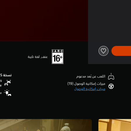
عنف, لغة نابية
نسخة PS5‏
اللعب عن بُعد مدعوم
وظ
ميزات إمكانية الوصول (19)‏
se
ميزات إمكانية الوصول
مس