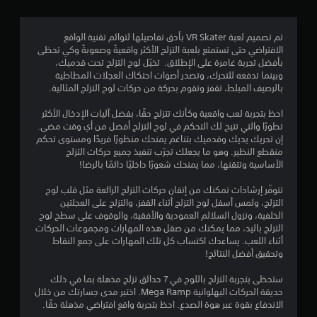
.
8
تم تصميم لعبة VR Skater بأدق تفاصيلها لتوائم تقنية الواقع
الافتراضي حتى تستمتع بلعبة التزلج الأكثر واقعيةً وصعوبةً وكي تحظى
7
بأفضل تجربة غامرة على الإطلاق. تخيّل لوح التزلج تحت قدميك،
وبينما تدفعه للتحرك، وتصدر أصوات احتكاك العجلات المطاطية
ن
بالرصيف المبلط، تقفز وتقوم بحركة من حركات لوح التزلج المثالية.
ج
احظ بتجربة لعب واقعية وكأنك تتزلج حقًا، بفضل آليات الإدخال الأكثر
تطورًا والتي تتيح لك التحكم في لوح التزلج أفضل من أي وقت مضى.
و
إن تحريك يديك وقدميك بتناغم يمنحك منظورًا فريدًا ومستوى تحكم
منقطع النظير. وهو ما يجعلك تجرّب تنفيذ جميع حركات التزلج
م
الأساسية وتتقنها، مما يمنحك شعورًا داخليًا دائمًا بالرضا!
م
تتوفّر إرشادات تمكنك من إتقان حركات التزلج الرائعة مثل قلب لوح
التزلج، ولمس أسفل لوح التزلج أثناء القفز، والتزلج على العجلتين
ن
الخلفية، ونزول السلالم العمودية والأفقية، والوقوف على سطح لوح
التزلج باليد، مما يمكنك من صقل هذه المهارات ومجموعات الحركات
5
أثناء اللعب. يساعدك اكتساب كل تلك المهارات على جمع النقاط
وتحقيق أفضل النتائج!
ن
ستحظى بتجربة التزلج باللوح في 7 حدائق تزلج مذهلة بما في ذلك
حديقة الحركات البهلوانية Mega Ramp. اختبر مدى جسارتك من خلال
ج
الاندفاع بقوة عبر هوة الصدع. احظ بتجربة واقع افتراضي مذهلة حقًا.