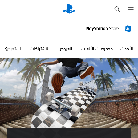
ب
ح
ث
الأحدث
مجموعات الألعاب
العروض
الاشتراكات
استعرض