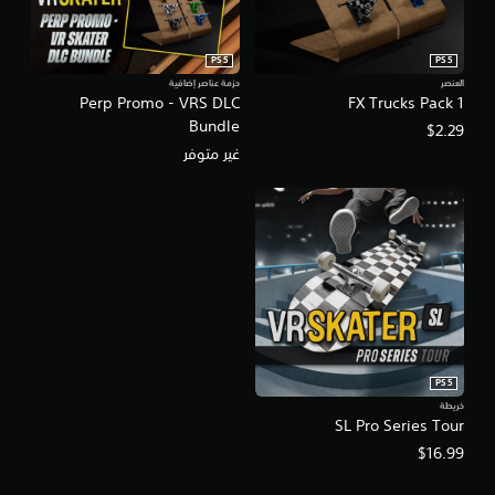
PS5
PS5
العنصر
حزمة عناصر إضافية
Perp Promo - VRS DLC
FX Trucks Pack 1
Bundle
$2.29
غير متوفر
PS5
خريطة
SL Pro Series Tour
$16.99