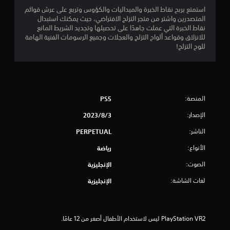
و
استمتع بربح نقاط الخبرة والميداليات والكؤوس وتربع على عرش قوائم
المتصدرين واشتر من متجر التزلج الافتراضي، حيث يمكنك استبدال
م
نقاط الخبرة التي عملت جاهدًا على تحصيلها وتجديد الشريط المانع
للانزلاق وقواعد ألواح التزلج والعجلات وجميع الرسومات الفنية الهامة
م
للوح التزلج!
ن
إ
ج
المنصة:
PS5
الإصدار:
م
3‏/8‏/2023
الناشر:
PERPETUAL
ا
الأنواع:
رياضة
ل
الصوت:
الإنجليزية
ي
لغات الشاشة:
الإنجليزية
5
5