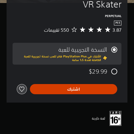
VR Skater
PERPETUAL
PS5
3.87
م
ت
و
س
النسخة التجريبية للعبة
ط
اشترك في PlayStation Plus فاخر للعب نسخة تجريبية للعبة
ا
الكاملة لمدة 1.5 ساعة
ل
ت
$29.99
ق
ي
ي
اشترك
م
3
.
8
7
ن
لغة خارجة
ج
و
م