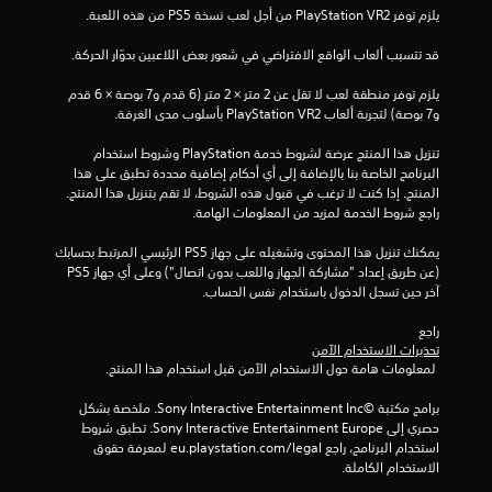
0
يلزم توفر PlayStation VR2 من أجل لعب نسخة PS5 من هذه اللعبة.
م
قد تتسبب ألعاب الواقع الافتراضي في شعور بعض اللاعبين بدوّار الحركة.
ن
يلزم توفر منطقة لعب لا تقل عن 2 متر × 2 متر (6 قدم و7 بوصة × 6 قدم 
و7 بوصة) لتجربة ألعاب PlayStation VR2 بأسلوب مدى الغرفة.
ا
تنزيل هذا المنتج عرضة لشروط خدمة‫ PlayStation وشروط استخدام 
ل
البرنامج الخاصة بنا بالإضافة إلى أي أحكام إضافية محددة تطبق على هذا 
المنتج. إذا كنت لا ترغب في قبول هذه الشروط، لا تقم بتنزيل هذا المنتج. 
ت
راجع شروط الخدمة لمزيد من المعلومات الهامة.
ق
يمكنك تنزيل هذا المحتوى وتشغيله على جهاز PS5 الرئيسي المرتبط بحسابك 
(عن طريق إعداد "مشاركة الجهاز واللعب بدون اتصال") وعلى أي جهاز PS5 
ي
آخر حين تسجل الدخول باستخدام نفس الحساب.
ي
راجع 
تحذيرات الاستخدام الآمن
م
 لمعلومات هامة حول الاستخدام الآمن قبل استخدام هذا المنتج.
ا
برامج مكتبة ©Sony Interactive Entertainment Inc. ملخصة بشكل 
حصري إلى Sony Interactive Entertainment Europe. تطبق شروط 
ت
استخدام البرنامج، راجع eu.playstation.com/legal لمعرفة حقوق 
الاستخدام الكاملة.