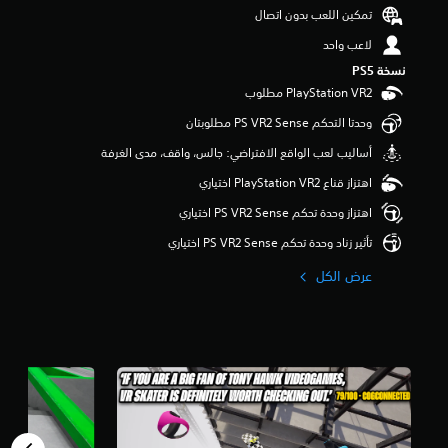
م
تمكين اللعب بدون اتصال
ن
لاعب واحد
5
ن
نسخة PS5‏
ج
و
م
وحدتا التحكم PS VR2 Sense مطلوبتان
م
‫أساليب لعب الواقع الافتراضي: جالس، واقف، مدى الغرفة
ن
إ
اهتزاز قناع PlayStation VR2 اختياري
ج
م
اهتزاز وحدة تحكم PS VR2 Sense اختياري
ا
تأثير زناد وحدة تحكم PS VR2 Sense اختياري
ل
ي
عرض الكل
5
5
0
م
ن
ا
ل
ت
ق
ي