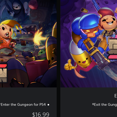
n
t
e
r
t
h
e
G
u
n
g
e
o
n
E
Enter the Gungeon for PS4™
Exit the Gung
$16.99