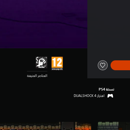
العناصر العنيفة
نسخة PS4‏
اهتزاز DUALSHOCK 4‏