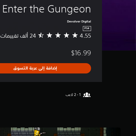
Enter the Gungeon
Devolver Digital
PS4
4.55
م
ت
و
$16.99
س
ط
ا
إضافة إلى عربة التسوق
ل
ت
ق
ي
ي
م
4
.
5
5
ن
ج