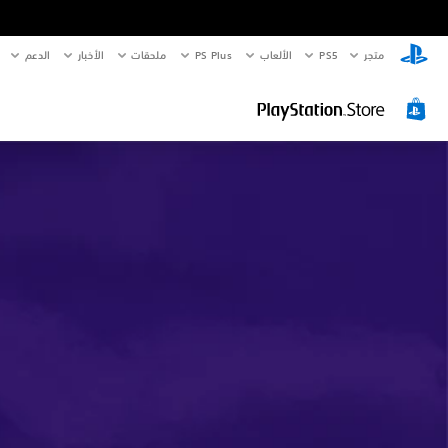
متجر
PS5‏
الألعاب
PS Plus
ملحقات
الأخبار
الدعم