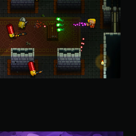
و
م
م
ن
5
ن
ج
و
م
م
ن
إ
ج
م
ا
ل
ي
2
4
أ
ل
ف
E