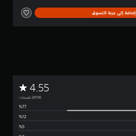
إضافة إلى عربة التسوق
م
4.55
ت
و
س