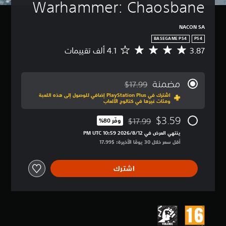
Warhammer: Chaosbane
NACON SA
BASEGAME PS4
PS4
3.87
م
ت
و
س
مضمنة
$17.99
ط
مخصوم من السعر الأصلي البالغ $17.99‏
اشترك في PlayStation Plus إضافي للوصول إلى هذه اللعبة
ا
ومئات غيرها في كتالوج الألعاب
ل
ت
$3.59
$17.99
وفّر 80%‏
ق
مخصوم من السعر الأصلي البالغ $17.99‏
ي
ينتهي العرض في 12‏/8‏/2026 10:59 PM UTC‏
ي
أقل سعر خلال 30 يومًا الأخيرة: $17.99‏
م
3
اشترك
.
8
7
ن
ج
و
م