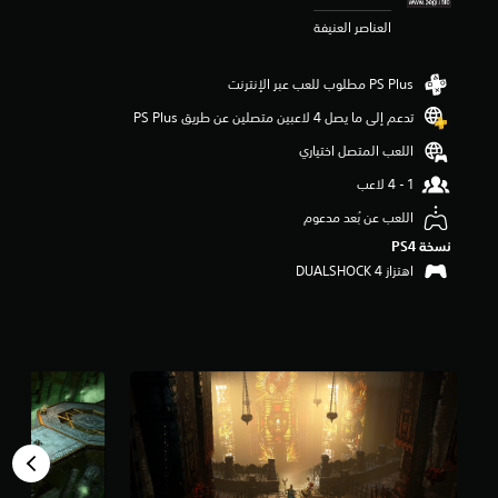
م
العناصر العنيفة
ن
5
ن
ج
و
تدعم إلى ما يصل 4 لاعبين متصلين عن طريق PS Plus‏
م
اللعب المتصل اختياري
م
ن
إ
ج
اللعب عن بُعد مدعوم
م
نسخة PS4‏
ا
اهتزاز DUALSHOCK 4‏
ل
ي
4
.
1
أ
ل
ف
م
ن
ا