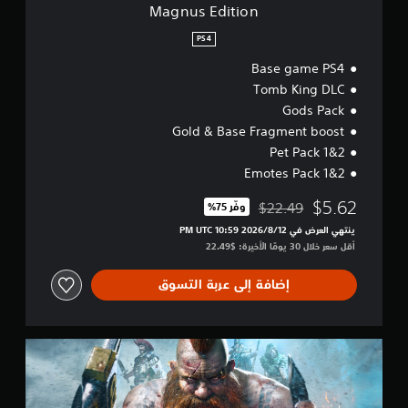
Magnus Edition
PS4
Base game PS4
Tomb King DLC
Gods Pack
Gold & Base Fragment boost
Pet Pack 1&2
Emotes Pack 1&2
$5.62
$22.49
وفّر 75%‏
مخصوم من السعر الأصلي البالغ $22.49‏
ينتهي العرض في 12‏/8‏/2026 10:59 PM UTC‏
أقل سعر خلال 30 يومًا الأخيرة: $22.49‏
إضافة إلى عربة التسوق
B
a
s
e