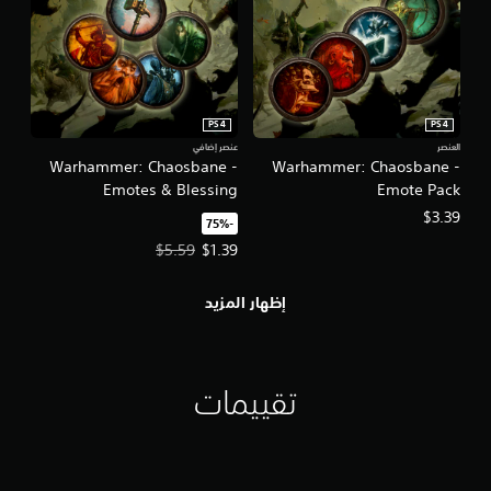
PS4
PS4
العنصر
عنصر إضافي
Warhammer: Chaosbane -
Warhammer: Chaosbane -
Emotes & Blessing
Emote Pack
$3.39
‏-75%‏
سعر العرض $1.39‏. السعر الأصلي، $5.59‏.
$5.59
$1.39
إظهار المزيد
تقييمات