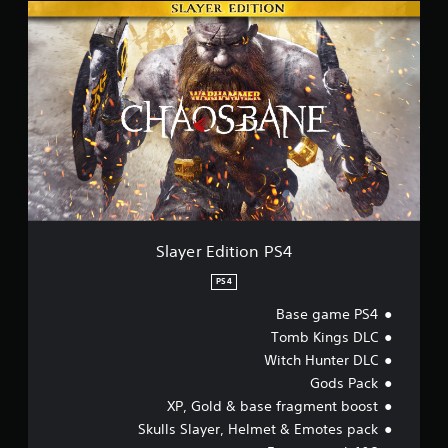
S
l
a
y
e
r
E
d
i
t
i
o
n
P
Slayer Edition PS4
S
4
PS4
Base game PS4
Tomb Kings DLC
Witch Hunter DLC
Gods Pack
XP, Gold & base fragment boost
Skulls Slayer, Helmet & Emotes pack