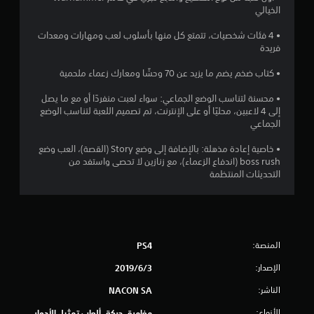
الخيالي
ج
• 4 فئات شخصيات، تتمتع كل منها بأسلوب لعب ومهارات ومعدات
و
فريدة
م
• كتاب ضخم يضم ما يزيد عن 70 وحشًا ومعارك زعماء ملحمية
م
• محسنة لتناسب الوضع الجماعي: سواء لعبت منفردًا أو مع ما يصل
إلى 4 لاعبين، محليًا أو على الإنترنت، تم تصميم اللعبة لتناسب الوضع
ن
الجماعي
5
• خاصية إعادة مذهلة: بالإضافة إلى وضع Story (القصة)، العب وضع
boss rush (اندفاع الزعماء)، مع زنازين لا تحصى واستفد من
ن
التحديثات المنتظمة
ج
و
المنصة:
PS4
م
الإصدار:
3‏/6‏/2019
م
الناشر:
NACON SA
ن
الأنواع:
مغامرة, حركة, ألعاب تمثيل الأدوار