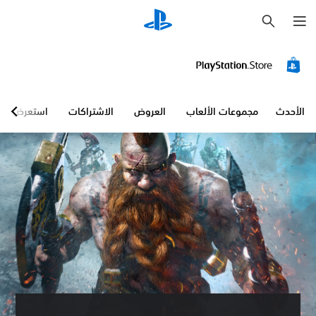
ب
ح
ث
الأحدث
مجموعات الألعاب
العروض
الاشتراكات
استعرض