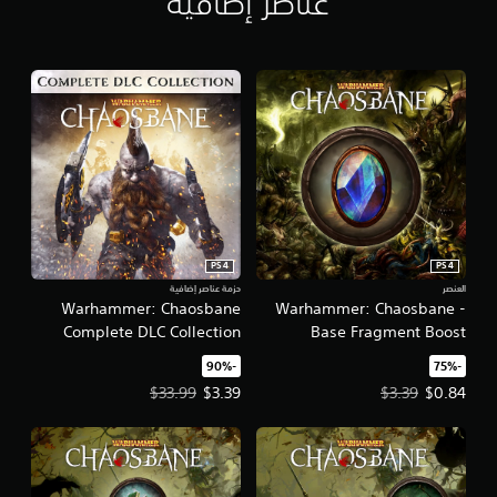
عناصر إضافية
PS4
PS4
العنصر
حزمة عناصر إضافية
Warhammer: Chaosbane
Warhammer: Chaosbane -
Complete DLC Collection
Base Fragment Boost
‏-75%‏
‏-90%‏
سعر العرض $0.84‏. السعر الأصلي، $3.39‏.
سعر العرض $3.39‏. السعر الأصلي، $33.99‏.
$33.99
$3.39
$3.39
$0.84