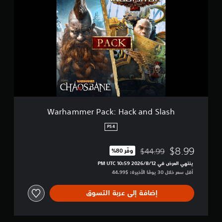
a
r
h
a
m
m
e
r
P
a
c
k
:
Warhammer Pack: Hack and Slash
H
a
PS4
c
k
$8.99
$44.99
وفّر 80%‏
a
مخصوم من السعر الأصلي البالغ $44.99‏
n
ينتهي العرض في 12‏/8‏/2026 10:59 PM UTC‏
d
أقل سعر خلال 30 يومًا الأخيرة: $44.99‏
S
l
إضافة إلى عربة التسوق
a
s
h