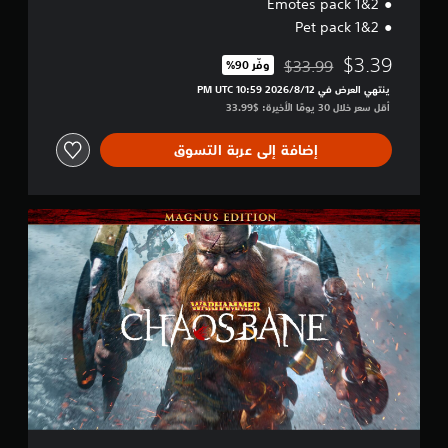
Emotes pack 1&2
Pet pack 1&2
$3.39
$33.99
وفّر 90%‏
مخصوم من السعر الأصلي البالغ $33.99‏
ينتهي العرض في 12‏/8‏/2026 10:59 PM UTC‏
أقل سعر خلال 30 يومًا الأخيرة: $33.99‏
إضافة إلى عربة التسوق
M
a
g
n
u
s
E
d
i
t
i
o
n