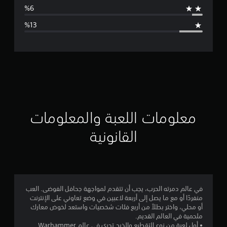
ط
ا
ل
ت
ق
ي
ي
معلومات اللعبة والمعلومات
م
القانونية
3
.
8
في عالم دمرته الحرب، يجب أن تتقدم لمواجهة جحافل الفوضى. العب
منفردًا أو مع ما يصل إلى أربعة لاعبين في وضع تعاوني على الإنترنت
7
أو محلي، واختر بطلاً من أربع فئات شخصيات واستعد لخوض معارك
ملحمية في العالم القديم.
ن
• أول لعبة من نوع التقطيع والذبح تجري في عالم Warhammer