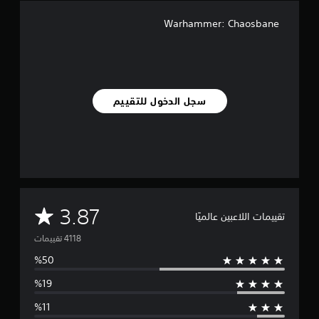
Warhammer: Chaosbane
سجل الدخول للتقييم
م
3.87
تقييمات اللاعبين عالميًا
ت
و
س