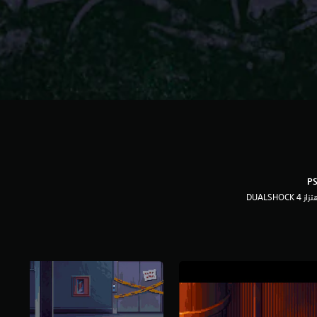
ز DUALSHOCK 4‏