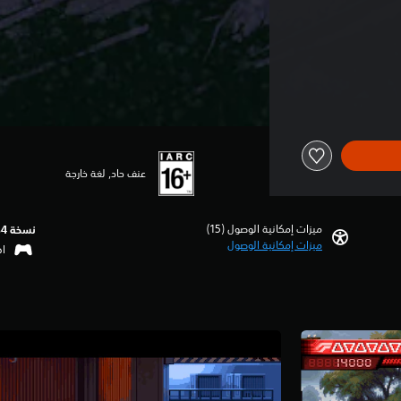
عنف حاد, لغة خارجة
ميزات إمكانية الوصول (15)‏
نسخة PS4‏
ميزات إمكانية الوصول
اهتزا