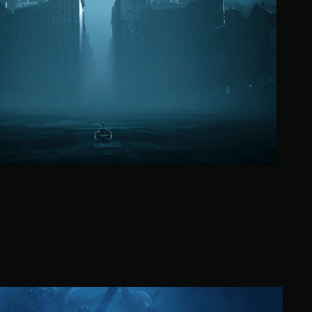
5
ن
ج
و
م
م
ن
إ
ج
م
ا
ل
ي
1
6
أ
ل
ف
م
ن
ا
ل
S
ت
t