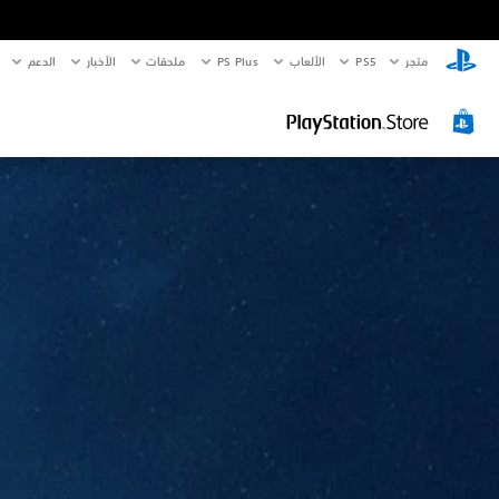
متجر
PS5‏
الألعاب
PS Plus
ملحقات
الأخبار
الدعم