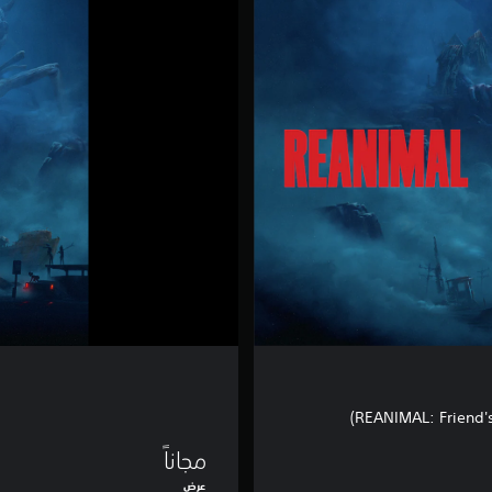
A
N
I
M
A
L
D
E
M
O
REANIMAL: Friend's 
مجاناً
عرض