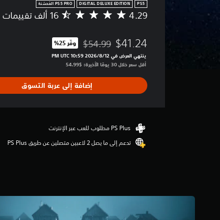
DIGITAL DELUXE EDITION
PS5
4.29
م
ت
و
$41.24
$54.99
وفّر 25%‏
س
مخصوم من السعر الأصلي البالغ $54.99‏
ط
ينتهي العرض في 12‏/8‏/2026 10:59 PM UTC‏
ا
أقل سعر خلال 30 يومًا الأخيرة: $54.99‏
ل
ت
إضافة إلى عربة التسوق
ق
ي
ي
م
4
.
تدعم إلى ما يصل 2 لاعبين متصلين عن طريق PS Plus‏
2
9
ن
ج
و
م
م
ن