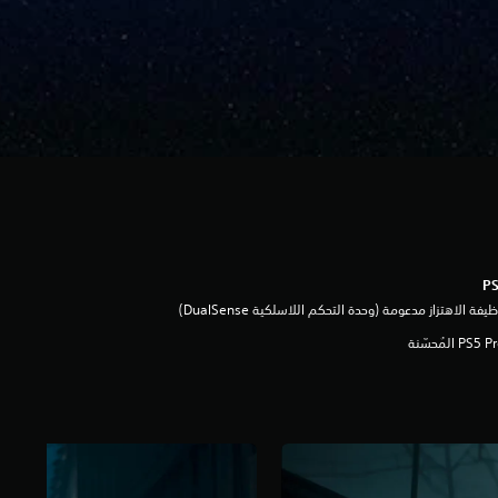
يفة الاهتزاز مدعومة (وحدة التحكم اللاسلكية DualSense‏)