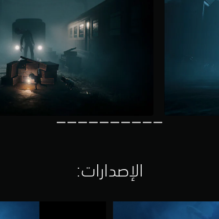
الإصدارات:‏
R
E