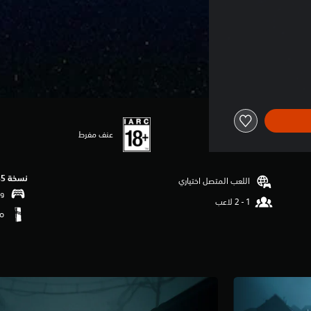
عنف مفرط
نسخة PS5‏
اللعب المتصل اختياري
وظ