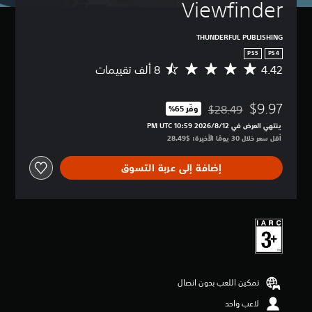
Viewfinder
THUNDERFUL PUBLISHING
PS5
PS4
4.42
م
ت
و
$9.97
س
$28.49
وفّر 65%‏
مخصوم من السعر الأصلي البالغ $28.49‏
ط
ينتهي العرض في 12‏/8‏/2026 10:59 PM UTC‏
ا
أقل سعر خلال 30 يومًا الأخيرة: $28.49‏
ل
ت
إضافة إلى عربة التسوق
ق
ي
ي
م
4
.
4
2
ن
تمكين اللعب بدون اتصال
ج
و
لاعب واحد
م