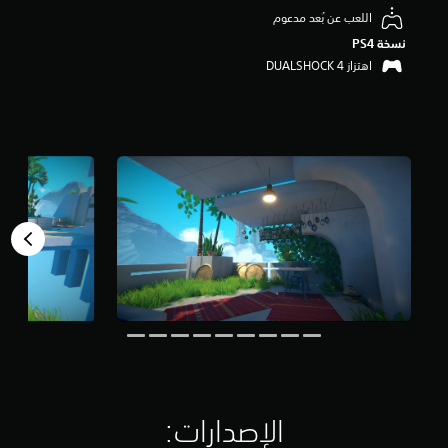
م
اللعب عن بُعد مدعوم
ن
نسخة PS4‏
5
اهتزاز DUALSHOCK 4‏
ن
ج
و
م
م
ن
إ
ج
م
ا
ل
ي
8
أ
ل
ف
م
ن
ا
الإصدارات:‏
ل
ت