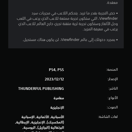
5
معقدة.
ن
• خض التجربة بقدر ما تريد. يتحكم اللاعب في مجريات سرد
Viewfinder، التي ستكون تجربة ممتعة للاعب الذي يرغب في اللعب
وحل الألغاز وستكون تجربة ثرية متقنة تجري خارج العالم للاعب الذي
ج
يرغب في معرفة المزيد.
و
• بمجرد دخولك إلى عالم Viewfinder، لن يكون هناك مستحيل.
م
م
ن
المنصة:
PS4, PS5
إ
الإصدار:
12‏/12‏/2023
الناشر:
THUNDERFUL PUBLISHING
ج
الأنواع:
مغامرة
م
الصوت:
الإنجليزية
ا
لغات الشاشة:
الأسبانية, الألمانية, الإسبانية
ل
(المكسيك), الإنجليزية, الإيطالية,
البرتغالية (البرازيل), الروسية,