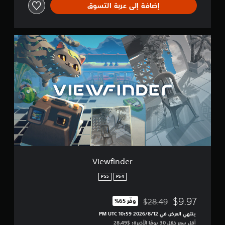
إضافة إلى عربة التسوق
V
i
e
w
f
i
n
d
e
r
Viewfinder
PS5
PS4
$9.97
$28.49
وفّر 65%‏
مخصوم من السعر الأصلي البالغ $28.49‏
ينتهي العرض في 12‏/8‏/2026 10:59 PM UTC‏
أقل سعر خلال 30 يومًا الأخيرة: $28.49‏