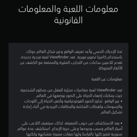
ي
معلومات اللعبة والمعلومات
م
القانونية
4
.
4
تحدَ الإدراك الحسي وأعد تعريف الواقع وغير شكل العالم حولك
باستخدام كاميرا تصوير فورية. تعد Viewfinder لعبة فردية جديدة،
2
تقدم للاعبين ساعات من التجارب المثيرة والممتعة مع الكشف عن
الألغاز المتروكة.
ن
معلومات عن اللعبة
ج
تعد Viewfinder لعبة مغامرات محيّرة للعقل من منظور الشخصية،
و
حيث يمكنك إضفاء الحياة على الصور بوضعها في العالم.
• غير الواقع. تجاوز الصور الفوتوغرافية وأضفِ الحياة إلى اللوحات
م
والرسومات ولقطات الشاشة والبطاقات البريدية في أثناء إعادة
تشكيل العالم
م
• يعد الاستكشاف من دروب المعرفة، لذلك سيتعرف اللاعب على
ن
أسرار العالم وسبب وجودها وعلى حرية الإبداع. استكشف عدة عوالم
محورية تتميز كلها بالترابط ولها صفات مميزة متشابهة ولكنها