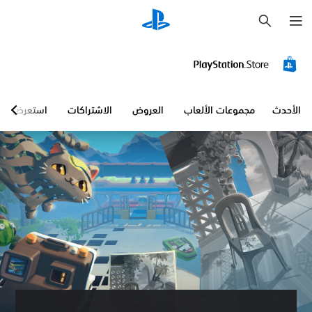
ب
ح
ث
الأحدث
مجموعات الألعاب
العروض
الاشتراكات
استعرض