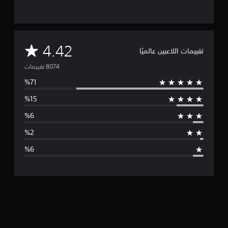
م
4.42
تقييمات اللاعبين عالميًا
ت
و
س
ط
ا
ل
ت
ق
ي