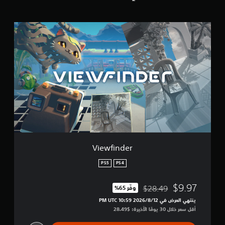
ق
ي
ي
V
م
i
ا
e
ت
w
f
i
n
d
e
r
Viewfinder
PS5
PS4
$9.97
$28.49
وفّر 65%‏
مخصوم من السعر الأصلي البالغ $28.49‏
ينتهي العرض في 12‏/8‏/2026 10:59 PM UTC‏
أقل سعر خلال 30 يومًا الأخيرة: $28.49‏