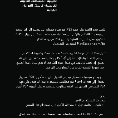
الصينية (المبسطة), العربية,
ي
الفرنسية (فرنسا), الكورية,
اليابانية
8
0
للعب هذه اللعبة على جهاز PS5، قد يحتاج جهازك إلى تحديثه إلى آخر نسخة 
7
من برمجيات النظام. بالرغم من إمكانية لعب هذه اللعبة على جهاز PS5، قد 
لا تكون بعض الميزات المتوفرة على PS4 موجودة. انظر 
4
‎PlayStation.com/bc لمزيد من التفاصيل.
م
تنزيل هذا المنتج عرضة لشروط خدمة‫ PlayStation وشروط استخدام 
البرنامج الخاصة بنا بالإضافة إلى أي أحكام إضافية محددة تطبق على هذا 
ن
المنتج. إذا كنت لا ترغب في قبول هذه الشروط، لا تقم بتنزيل هذا المنتج. 
راجع شروط الخدمة لمزيد من المعلومات الهامة.
ا
مبلغ يدفع مرة واحدة مقابل ترخيص للتنزيل على عدة أجهزة PS4. تسجيل 
ل
الدخول إلى PlayStation غير مطلوب لاستخدام هذا الترخيص على جهاز 
PS4 الأساسي الخاص بك، لكنه مطلوب للاستخدام على أجهزة PS4 أخرى.
ت
راجع 
ق
تحذيرات الاستخدام الآمن
 لمعلومات هامة حول الاستخدام الآمن قبل استخدام هذا المنتج.
ي
برامج مكتبة ©Sony Interactive Entertainment Inc. ملخصة بشكل 