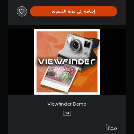
إضافة إلى عربة التسوق
V
i
e
w
f
i
n
d
e
r
D
e
m
o
Viewfinder Demo
PS5
مجاناً