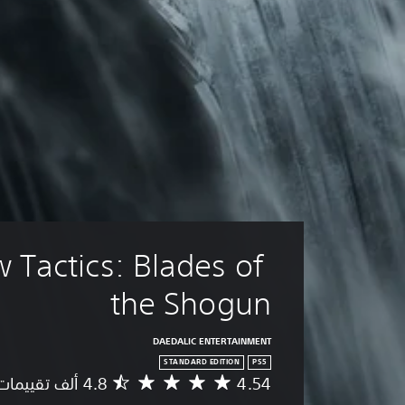
Tactics: Blades of 
the Shogun
DAEDALIC ENTERTAINMENT
STANDARD EDITION
PS5
4.54
م
ت