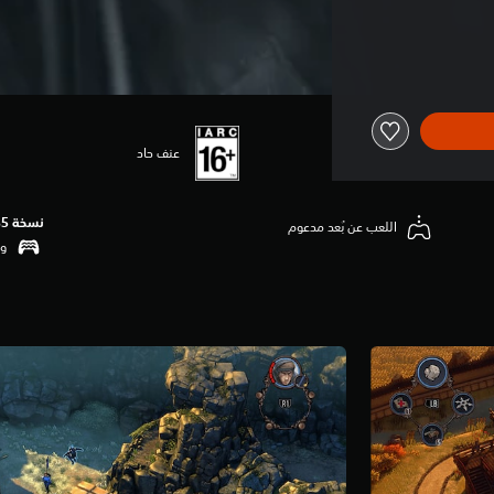
عنف حاد
نسخة PS5‏
اللعب عن بُعد مدعوم
وظ