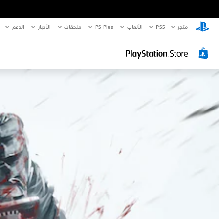
متجر
PS5‏
الألعاب
PS Plus
ملحقات
الأخبار
الدعم