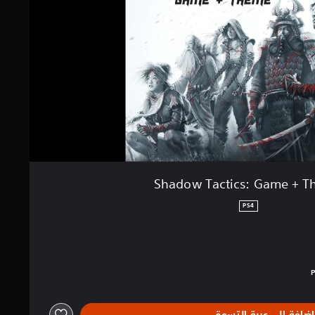
Shadow Tactics: Game + 
PS4
الغ $44.99‏
إضافة إلى عربة التسوق