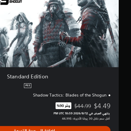
r
ي
d
م
E
ا
d
ت
i
t
i
o
n
Standard Edition
PS5
Shadow Tactics: Blades of the Shogun
$4.49
$44.99
وفّر 90%‏
مخصوم من السعر الأصلي البالغ $44.99‏
ينتهي العرض في 12‏/8‏/2026 10:59 PM UTC‏
أقل سعر خلال 30 يومًا الأخيرة: $44.99‏
إضافة إلى عربة التسوق