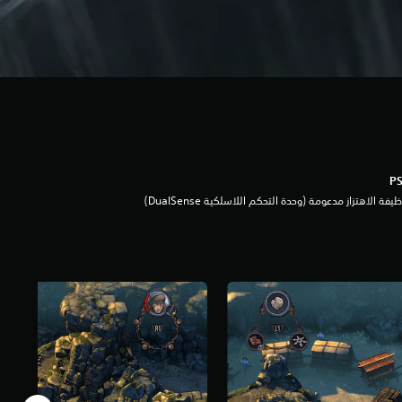
يفة الاهتزاز مدعومة (وحدة التحكم اللاسلكية DualSense‏)