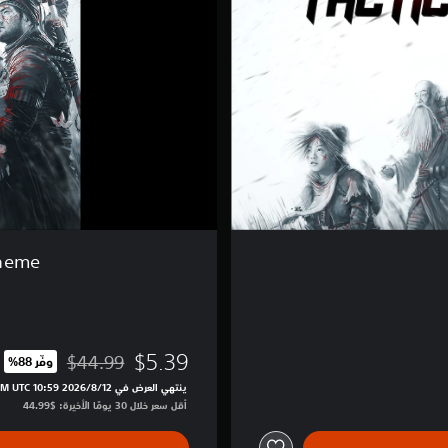
T
a
c
t
i
c
s
:
G
a
m
e
+
T
Theme
h
e
m
e
$5.39
$44.99
وفّر 88%‏
مخصوم من السعر الأصلي الب
ينتهي العرض في 12‏/8‏/2026 10:59 PM UTC‏
أقل سعر خلال 30 يومًا الأخيرة: $44.99‏