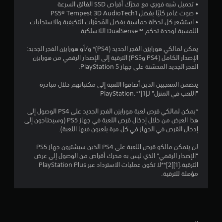
م
• تحميل شبه فوري مع محرّك أقراص SSD الفائق السرعة
• صوت غامر كليًا بفضل PS5® Tempest 3D AudioTech1
م
• استشعر كل لحظة حماسية بفضل المُحفّزات التكيفية والاستجابات
اللمسية لوحدة تحكم DualSense™‎‏ اللاسلكية‏
ن
يمكن لمالكي هورايزن الفجر الجديد (PS4)* و/أو هورايزن الفجر الجديد:
إ
الإصدار الكامل (PS4 وPS5) الترقية إلى الإصدار الرقمي من هورايزن
الفجر الجديد المحسّنة على جهاز PlayStation 5.
ج
يتضمن المعجبين الذين أضافوا اللعبة إلى مكتباتهم خلال مبادرة
م
"اللعب في المنزل" لـPlayStation.**[1]
ا
*يمكن لمالكي قرص لعبة هورايزن الفجر الجديد على PS4 الوصول إلى
هذا العرض من خلال إدخال قرص اللعبة في جهاز PS5 (وسيحتاجون إلى
ل
إدخال القرص في الجهاز في كل مرة يلعبون فيها اللعبة).
ي
لن يتمكن مالكو قرص اللعبة على PS4 الذين سيشترون جهاز PS5
"الإصدار الرقمي" الذي ليس به محرك أقراص من الوصول إلى عرض
2
الترقية.[1][2]**لا تكون عمليات الاسترداد عبر PlayStation Plus
مؤهلة للترقية.
1
3
7