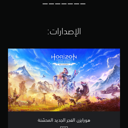
ل
ت
ق
ي
ي
الإصدارات:‏
م
ا
ت
ه
و
ر
ا
ي
ز
ن
ا
ل
ف
ج
ر
ا
ل
هورايزن الفجر الجديد المحسّنة
ج