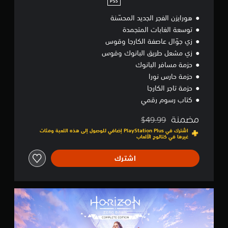
د
PS5
ي
هورايزن الفجر الجديد المحسّنة
د
ا
توسعة الغابات المتجمدة
ل
زي جوّال عاصفة الكارجا وقوس
م
زي مشعل طريق البانوك وقوس
ح
سّ
حزمة مسافر البانوك
ن
حزمة حارس نورا
ة
حزمة تاجر الكارجا
كتاب رسوم رقمي
مضمنة
$49.99
مخصوم من السعر الأصلي البالغ $49.99‏
اشترك في PlayStation Plus إضافي للوصول إلى هذه اللعبة ومئات
غيرها في كتالوج الألعاب
اشترك
H
O
R
I