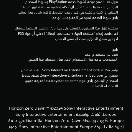
تنزيل هذا المنتج عرضة لشروط خدمة‫ PlayStation وشروط استخدام 
ت
البرنامج الخاصة بنا بالإضافة إلى أي أحكام إضافية محددة تطبق على هذا 
المنتج. إذا كنت لا ترغب في قبول هذه الشروط، لا تقم بتنزيل هذا المنتج. 
راجع شروط الخدمة لمزيد من المعلومات الهامة.
يمكنك تنزيل هذا المحتوى وتشغيله على جهاز PS5 الرئيسي المرتبط بحسابك 
(عن طريق إعداد "مشاركة الجهاز واللعب بدون اتصال") وعلى أي جهاز PS5 
آخر حين تسجل الدخول باستخدام نفس الحساب.
راجع 
تحذيرات الاستخدام الآمن
 لمعلومات هامة حول الاستخدام الآمن قبل استخدام هذا المنتج.
برامج مكتبة ©Sony Interactive Entertainment Inc. ملخصة بشكل 
حصري إلى Sony Interactive Entertainment Europe. تطبق شروط 
استخدام البرنامج، راجع eu.playstation.com/legal لمعرفة حقوق 
الاستخدام الكاملة.
Horizon Zero Dawn™ ©2024 Sony Interactive Entertainment
Europe. نُشرت بواسطة Sony Interactive Entertainment
Europe. طُورت بواسطة Guerrilla. Horizon Zero Dawn هي علامة
تجارية ملك لشركة Sony Interactive Entertainment Europe. جميع