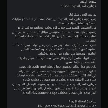
7
يتضمن الإصدار:
هورايزن الفجر الجديد المحسّنة
4
لم تعد الأرض ملكًا لنا.
ن
عِش تجربة هورايزن الفجر الجديد التي حازت استحسان النقاد مع مرئيات
جديدة ومذهلة وميزات محسّنة.
ج
في المستقبل البعيد حيث تجوب الروبوتات العملاقة كوكب الأرض
وتسيطر عليه، تتجسد نجاة الإنسانية في قبائل قليلة مميزة تعيش على
و
أنقاض حضارتنا الضائعة منذ زمن والتي تكسوها المساحات العشبية
الخضراء.
م
العب بشخصية آلوي مسلّحة بقوس ورمح، وهي صيادة روبوتات شابة
ومنبوذة من قبيلتها، بينما تكتشف جذورها وحقيقة هذا العالم
م
الغامض، وقدرها في إنقاذه من الدمار الوشيك.
في رحلتها، ستلقى آلوي قبائل مميزة ومستوطنات تنبض بالحياة
ن
وشخصيات ورفاقًا رائعين.
لكن يعج هذا العالم المفتوح أيضًا بالحياة البرية والمخاطر. تجوب
5
الطبيعة الساحرة روبوتات مهيبة وفتاكة، أفسدتها قوة مجهولة.
في أثناء القتال، ستُنفذ هجمات مدمرة وتكتيكية باستخدام ترسانة
ن
مثيرة من الأسلحة ضد روبوتات مرعبة وفصائل معادية شريرة.
هورايزن الفجر الجديد هي لعبة تقمص أدوار مثيرة حائزة على العديد من
الجوائز، ويعيد هذا الإصدار المحسّن الحياة إلى البراري الرائعة في عالم
ج
آلوي بدقة أعلى بفضل إمكانات جهاز PlayStation®5 القوية.
و
ميزات PlayStation®5
• مرئيات تخطف الأنفاس بجودة 4K ودعم HDR