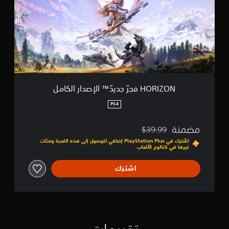
Z
O
N
ف
ج
رٌ
ج
د
ي
دٌ
HORIZON فجرٌ جديدٌ™ الإصدار الكامل
™
ا
PS4
ل
إ
مضمنة
$39.99
ص
مخصوم من السعر الأصلي البالغ $39.99‏
د
اشترك في PlayStation Plus إضافي للوصول إلى هذه اللعبة ومئات
غيرها في كتالوج الألعاب
ا
ر
ا
اشترك
ل
ك
ا
م
ل