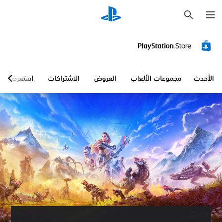
ب
ح
ث
الأحدث
مجموعات الألعاب
العروض
الاشتراكات
استعرض