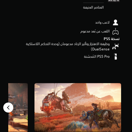
م
العناصر العنيفة
ن
5
ن
لاعب واحد
ج
و
اللعب عن بُعد مدعوم
م
نسخة PS5‏
م
وظيفة الاهتزاز وتأثير الزناد مدعومان (وحدة التحكم اللاسلكية
ن
DualSense‏)
إ
ج
م
ا
ل
ي
2
1
3
أ
ل
ف
م
ن
ا