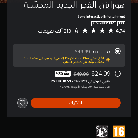
هورايزن الفجر الجديد المحسّنة
Sony Interactive Entertainment
PS5
4.74
م
ت
و
س
مضمنة
$49.99
ط
مخصوم من السعر الأصلي البالغ $49.99‏
اشترك في PlayStation Plus إضافي للوصول إلى هذه اللعبة
ا
ومئات غيرها في كتالوج الألعاب
ل
ت
$24.99
$49.99
وفّر 50%‏
ق
مخصوم من السعر الأصلي البالغ $49.99‏
ي
ينتهي العرض في 12‏/8‏/2026 10:59 PM UTC‏
ي
أقل سعر خلال 30 يومًا الأخيرة: $49.99‏
م
4
اشترك
.
7
4
ن
ج
و
م