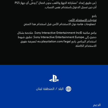
ى
(عن طريق إعداد "مشاركة الجهاز واللعب بدون اتصال") وعلى أي جهاز PS5 
أ
آخر حين تسجل الدخول باستخدام نفس الحساب.
ز
ر
راجع 
ا
تحذيرات الاستخدام الآمن
 لمعلومات هامة حول الاستخدام الآمن قبل استخدام هذا المنتج.
ر
م
برامج مكتبة ©Sony Interactive Entertainment Inc. ملخصة بشكل 
ت
حصري إلى Sony Interactive Entertainment Europe. تطبق شروط 
ع
استخدام البرنامج، راجع eu.playstation.com/legal لمعرفة حقوق 
د
الاستخدام الكاملة.
د
ة
ف
ي
ن
ف
س
ا
ل
البلد / المنطقة لبنان‏
و
ق
ت
الدعم
ي