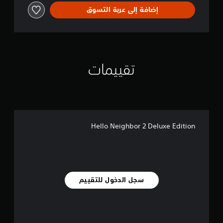
ذ
إضافة إلى عربة التسوق
ر
ا
ع
ي
ن
.
تقييمات
ي
م
ك
ن
ل
Hello Neighbor 2 Deluxe Edition
ع
ب
ه
ا
ب
سجل الدخول للتقييم
د
و
ن
ا