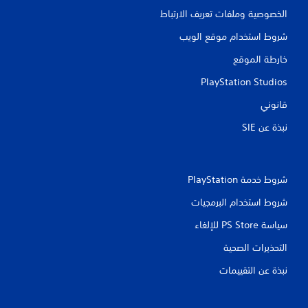
م
الخصوصية وملفات تعريف الارتباط
ك
ن
شروط استخدام موقع الويب
ك
خارطة الموقع
ل
ع
PlayStation Studios
ب
ا
قانوني
ل
ل
نبذة عن SIE‏
ع
ب
ة
و
شروط خدمة PlayStation‏
ا
ل
شروط استخدام البرمجيات
ت
ن
سياسة PS Store للإلغاء
ق
ل
التحذيرات الصحية
ف
نبذة عن التقييمات
ي
ا
ل
ق