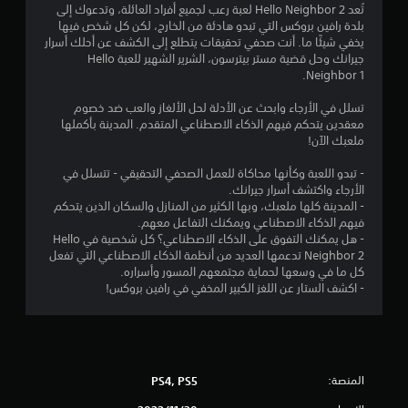
تُعد Hello Neighbor 2 لعبة رعب لجميع أفراد العائلة، وتدعوك إلى
1
أ
بلدة رافين بروكس التي تبدو هادئة من الخارج، لكن كل شخص فيها
ز
يخفي شيئًا ما. أنت صحفي تحقيقات يتطلع إلى الكشف عن أحلك أسرار
0
ر
جيرانك وحل قضية مستر بيترسون، الشرير الشهير للعبة Hello
ا
Neighbor 1.
ر
5
ب
تسلل في الأرجاء وابحث عن الأدلة لحل الألغاز والعب ضد خصوم
س
6
معقدين يتحكم فيهم الذكاء الاصطناعي المتقدم. المدينة بأكملها
ر
ملعبك الآن!
ع
0
ة
- تبدو اللعبة وكأنها محاكاة للعمل الصحفي التحقيقي - تتسلل في
أ
م
الأرجاء واكتشف أسرار جيرانك.
و
- المدينة كلها ملعبك، وبها الكثير من المنازل والسكان الذين يتحكم
خ
ن
فيهم الذكاء الاصطناعي ويمكنك التفاعل معهم.
ل
- هل يمكنك التفوق على الذكاء الاصطناعي؟ كل شخصية في Hello
ا
ا
Neighbor 2 تدعمها العديد من أنظمة الذكاء الاصطناعي التي تفعل
ل
كل ما في وسعها لحماية مجتمعهم المسور وأسراره.
و
ل
- اكشف الستار عن اللغز الكبير المخفي في رافين بروكس!
ق
ت
ت
م
ح
ق
د
و
المنصة:
PS4, PS5
ي
د