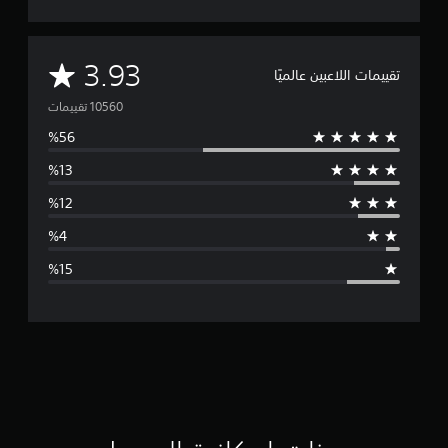
ل
ض
غ
ط
م
3.93
تقييمات اللاعبين عالميًا
ا
ت
ل
س
و
ر
ي
س
ع
ع
ط
ل
ى
ا
ا
ل
ل
أ
ز
ت
ر
ق
ا
ر
ي
ي
م
ي
ك