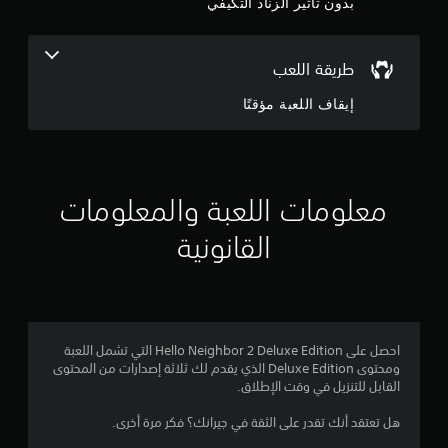
بدون تأثير الزناد التكيفي
ئ
ن
م
ب
ج
طريقة اللعب
د
و
و
إيقاف اللعبة مؤقتًا
ن
ا
م
ل
ح
م
ا
ج
معلومات اللعبة والمعلومات
ن
ة
إ
القانونية
إ
ل
ى
ج
ا
ل
م
ض
غ
احصل على Hello Neighbor 2 Deluxe Edition التي تشمل اللعبة
ا
ط
ومحتوى Deluxe Edition الذي يقدم لك ثلاثة إصدارات من المحتوى
ع
القابل للتنزيل في وقت الإطلاق.
ل
ل
ى
هل تعتقد أنك تقدر على الثقة في جيرانك؟ فكر مرة أخرى.
ي
ا
ل