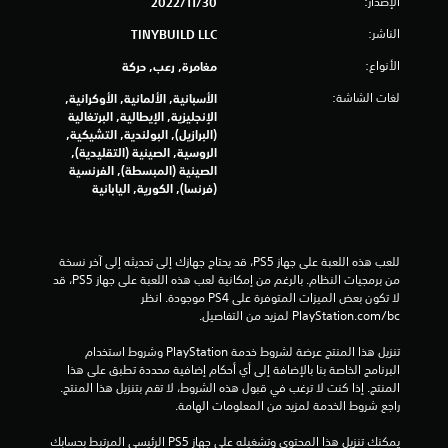
.
الإصدار:
30‏/11‏/2022
ي
الناشر:
TINYBUILD LLC
ي
م
الأنواع:
مغامرة, رعب, حركة
م
ا
ك
لغات الشاشة:
الأسبانية, الألمانية, الأوكرانية,
ن
الإنجليزية, الإيطالية, البرتغالية
ت
ل
(البرازيل), البولندية, التشيكية,
ع
الروسية, الصينية (التقليدية),
ب
الصينية (المبسطة), الفرنسية
ه
(فرنسا), الكورية, اليابانية
ا
ب
د
للعب هذه اللعبة على جهاز PS5، قد يحتاج جهازك إلى تحديثه إلى آخر نسخة 
و
من برمجيات النظام. بالرغم من إمكانية لعب هذه اللعبة على جهاز PS5، قد 
ن
لا تكون بعض الميزات المتوفرة على PS4 موجودة. انظر 
ا
‎PlayStation.com/bc لمزيد من التفاصيل.
ل
ض
تنزيل هذا المنتج عرضة لشروط خدمة‫ PlayStation وشروط استخدام 
غ
البرنامج الخاصة بنا بالإضافة إلى أي أحكام إضافية محددة تطبق على هذا 
المنتج. إذا كنت لا ترغب في قبول هذه الشروط، لا تقم بتنزيل هذا المنتج. 
ط
راجع شروط الخدمة لمزيد من المعلومات الهامة.
ع
ل
يمكنك تنزيل هذا المحتوى وتشغيله على جهاز PS5 الرئيسي المرتبط بحسابك 