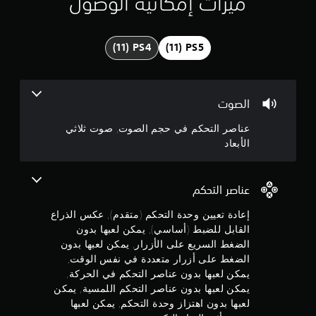
ميزات إمكانية الوصول
ن
م
ك
ل
3
ع
ب
.
ا
ل
9
ل
الصوت
ع
3
ب
عناصر التحكم في حجم الصوت, صوت ثلاثي
ة
الأبعاد
ن
و
ا
ج
ل
ت
عناصر التحكم
و
ن
ق
إعادة تعيين وحدة التحكم (متقدم), عكس الذراع
ل
م
القابل للضبط (أساسي), يمكن لعبها بدون
ف
الضغط السريع على الأزرار, يمكن لعبها بدون
ي
م
الضغط على أزرار متعددة في نفس الوقت,
ا
يمكن لعبها بدون عناصر التحكم في الحركة,
ل
ن
يمكن لعبها بدون عناصر التحكم اللمسية, يمكن
ق
و
لعبها بدون اهتزاز وحدة التحكم, يمكن لعبها
5
ا