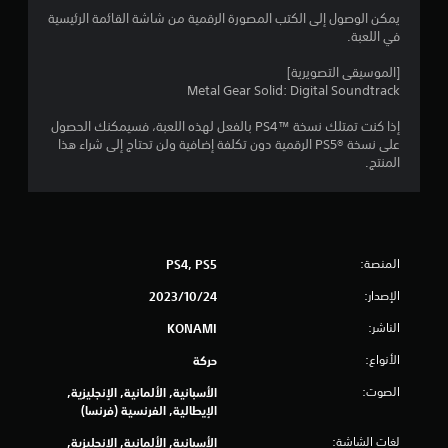
يمكن الوصول إلى الكتب المصورة الرقمية من شاشة القائمة الرئيسية
في اللعبة.
[الموسيقى التصويرية]
Metal Gear Solid: Digital Soundtrack
إذا كنت تمتلك نسخة PS4™‎ بالفعل لهذه اللعبة، فسيمكنك الحصول
على نسخة PS5®‎ الرقمية دون تكلفة إضافية ولن تحتاج إلى شراء هذا
المنتج.
المنصة:
PS4, PS5
الإصدار:
24‏/10‏/2023
الناشر:
KONAMI
الأنواع:
حركة
الصوت:
الأسبانية, الألمانية, الإنجليزية,
الإيطالية, الفرنسية (فرنسا)
لغات الشاشة:
الأسبانية, الألمانية, الإنجليزية,