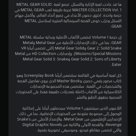
إ
ها قد عادت لعبة الإثارة والتسلل. تجمع لعبة METAL GEAR SOLID:
MASTER COLLECTION Vol. 1 تجربة طريقة لعب METAL GEAR في
ج
حزمة واحدة. اخترِق حصون الأعداء في جميع أنحاء العالم، وأكمل مهام
التسلل وجرّب خوض القصة السينمائية المثيرة لسلاسل METAL
م
GEAR.
ا
إن حزمة Volume 1 تتضمن الألعاب الأصلية وبداية سلسلة METAL
GEAR، بما في ذلك الإصدارات الأصلية من Metal Gear وMetal
ل
Gear 2: Solid Snake وMetal Gear Solid (التي تتضمن أيضًا VR
Missions/Special Missions)، وإصدارات HD Collection من Metal
ي
Gear Solid 2: Sons of Liberty وMetal Gear Solid 3: Snake
Eater.
9
كل لعبة أساسية في القائمة ستتضمن أيضًا Screenplay Book وهو
2
كتاب مصور رقمي حصري وMaster Book الذي يروي تفاصيل القصة
والشخصيات في اللعبة. ستتضمن هذه المجموعة الإصدارات
3
الكلاسيكية من الألعاب كاملة بتعديلات طفيفة فقط على المحتويات
المحمية بحقوق الطبع والنشر.
8
اللاعبون الذين سيشترون Volume 1 سيحصلون أيضًا على إمكانية
م
الوصول إلى مجموعة متنوعة من المحتويات الإضافية، بما في ذلك
الإصدارين الإقليميين من Metal Gear، والإصدار الأصلي من Snake's
ن
Revenge، والقصة الأولى والثانية من Digital Graphic Novels
والتي تتضمن مقاطع فيديو، وموسيقى تصويرية رقمية.