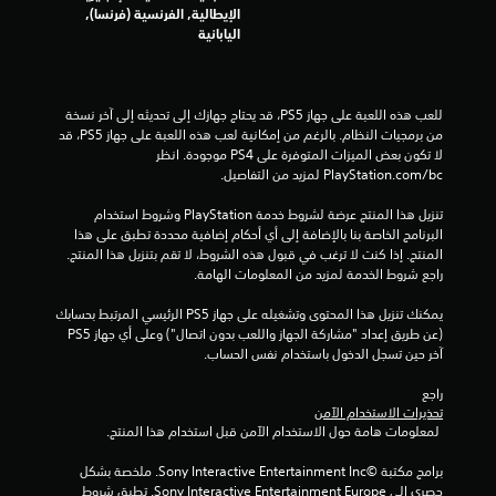
الإيطالية, الفرنسية (فرنسا),
اليابانية
للعب هذه اللعبة على جهاز PS5، قد يحتاج جهازك إلى تحديثه إلى آخر نسخة 
من برمجيات النظام. بالرغم من إمكانية لعب هذه اللعبة على جهاز PS5، قد 
لا تكون بعض الميزات المتوفرة على PS4 موجودة. انظر 
‎PlayStation.com/bc لمزيد من التفاصيل.
تنزيل هذا المنتج عرضة لشروط خدمة‫ PlayStation وشروط استخدام 
البرنامج الخاصة بنا بالإضافة إلى أي أحكام إضافية محددة تطبق على هذا 
المنتج. إذا كنت لا ترغب في قبول هذه الشروط، لا تقم بتنزيل هذا المنتج. 
راجع شروط الخدمة لمزيد من المعلومات الهامة.
يمكنك تنزيل هذا المحتوى وتشغيله على جهاز PS5 الرئيسي المرتبط بحسابك 
(عن طريق إعداد "مشاركة الجهاز واللعب بدون اتصال") وعلى أي جهاز PS5 
آخر حين تسجل الدخول باستخدام نفس الحساب.
راجع 
تحذيرات الاستخدام الآمن
 لمعلومات هامة حول الاستخدام الآمن قبل استخدام هذا المنتج.
برامج مكتبة ©Sony Interactive Entertainment Inc. ملخصة بشكل 
حصري إلى Sony Interactive Entertainment Europe. تطبق شروط 