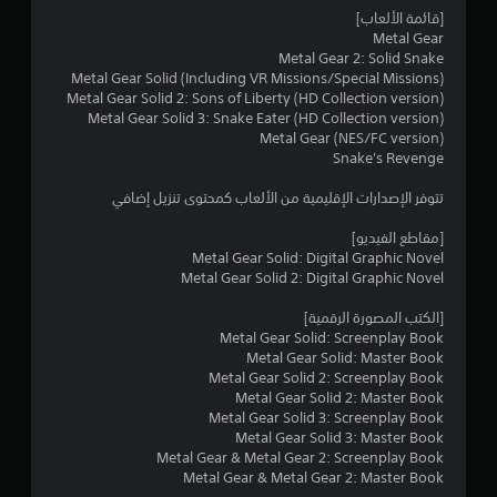
ا
[قائمة الألعاب]
ل
Metal Gear
Metal Gear 2: Solid Snake
ت
Metal Gear Solid (Including VR Missions/Special Missions)
Metal Gear Solid 2: Sons of Liberty (HD Collection version)
ق
Metal Gear Solid 3: Snake Eater (HD Collection version)
Metal Gear (NES/FC version)
Snake's Revenge
ي
تتوفر الإصدارات الإقليمية من الألعاب كمحتوى تنزيل إضافي
ي
[مقاطع الفيديو]
م
Metal Gear Solid: Digital Graphic Novel
Metal Gear Solid 2: Digital Graphic Novel
ا
[الكتب المصورة الرقمية]
ت
Metal Gear Solid: Screenplay Book
Metal Gear Solid: Master Book
Metal Gear Solid 2: Screenplay Book
Metal Gear Solid 2: Master Book
Metal Gear Solid 3: Screenplay Book
Metal Gear Solid 3: Master Book
Metal Gear & Metal Gear 2: Screenplay Book
Metal Gear & Metal Gear 2: Master Book