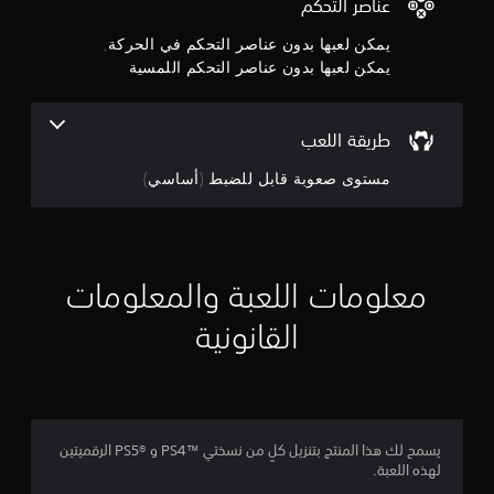
ج
عناصر التحكم
يمكن لعبها بدون عناصر التحكم في الحركة,
و
يمكن لعبها بدون عناصر التحكم اللمسية
م
م
طريقة اللعب
ن
مستوى صعوبة قابل للضبط (أساسي)
5
ن
معلومات اللعبة والمعلومات
ج
القانونية
و
م
م
يسمح لك هذا المنتج بتنزيل كلٍ من نسختي PS4™‎ و PS5®‎ الرقميتين
ن
لهذه اللعبة.