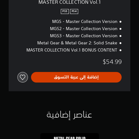
ا
MASTER COLLECTION Vol.1
O
ل
N
ل
PS5
PS4
V
م
MGS - Master Collection Version
o
س
l
ي
MGS2 - Master Collection Version
.
ة
MGS3 - Master Collection Version
1
.
Metal Gear & Metal Gear 2: Solid Snake
MASTER COLLECTION Vol.1 BONUS CONTENT
$54.99
إضافة إلى عربة التسوق
عناصر إضافية