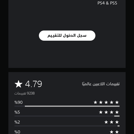
PS4 & PS5
سجل الدخول للتقييم
م
4.79
تقييمات اللاعبين عالميًا
ت
و
س
ط