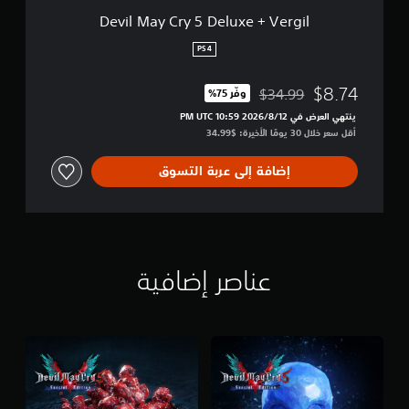
e
Devil May Cry 5 Deluxe + Vergil
l
u
PS4
x
e
$8.74
$34.99
وفّر 75%‏
+
مخصوم من السعر الأصلي البالغ $34.99‏
V
ينتهي العرض في 12‏/8‏/2026 10:59 PM UTC‏
e
أقل سعر خلال 30 يومًا الأخيرة: $34.99‏
r
g
إضافة إلى عربة التسوق
i
l
عناصر إضافية