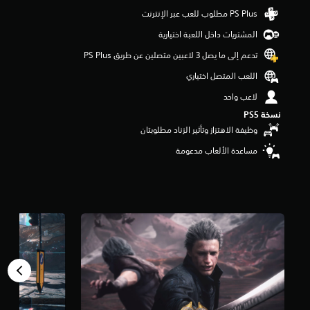
و
م
المشتريات داخل اللعبة اختيارية
م
ن
تدعم إلى ما يصل 3 لاعبين متصلين عن طريق PS Plus‏
5
ن
اللعب المتصل اختياري
ج
لاعب واحد
و
م
نسخة PS5‏
م
وظيفة الاهتزاز وتأثير الزناد مطلوبتان
ن
إ
مساعدة الألعاب مدعومة
ج
م
ا
ل
ي
4
5
أ
ل
ف
م
ن