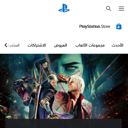
ب
ح
ث
الأحدث
مجموعات الألعاب
العروض
الاشتراكات
استعرض