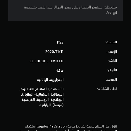
ن
ملاحظة: سيتعذر الحصول على بعض الجوائز عند اللعب بشخصية
Vergil.
ج
و
م
المنصة:
PS5
م
الإصدار:
11‏/11‏/2020
الناشر:
CE EUROPE LIMITED
ن
الأنواع:
حركة
إ
الصوت:
الإنجليزية, اليابانية
ج
لغات الشاشة:
الأسبانية, الألمانية, الإنجليزية,
م
الإيطالية, البرتغالية (البرازيل),
البولندية, الروسية, الفرنسية
ا
(فرنسا), اليابانية
ل
ي
تنزيل هذا المنتج عرضة لشروط خدمة‫ PlayStation وشروط استخدام 