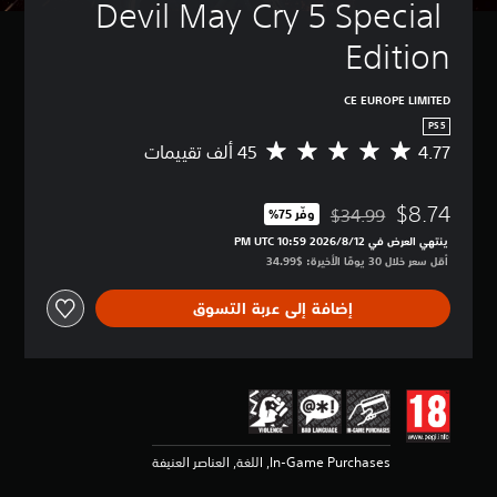
Devil May Cry 5 Special 
Edition
CE EUROPE LIMITED
PS5
4.77
م
ت
و
$8.74
س
$34.99
وفّر 75%‏
مخصوم من السعر الأصلي البالغ $34.99‏
ط
ينتهي العرض في 12‏/8‏/2026 10:59 PM UTC‏
ا
أقل سعر خلال 30 يومًا الأخيرة: $34.99‏
ل
ت
إضافة إلى عربة التسوق
ق
ي
ي
م
4
.
7
7
In-Game Purchases, اللغة, العناصر العنيفة
ن
ج