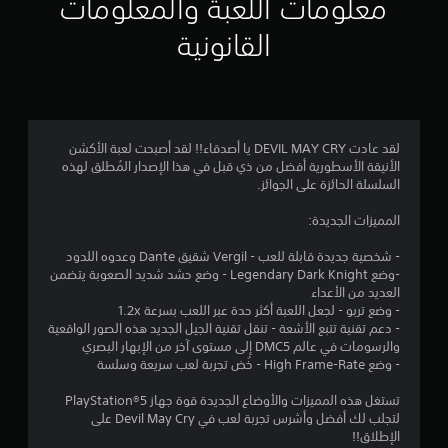
معلومات اللعبة والمعلومات
م
القانونية
4
.
7
لقد عادت DEVIL MAY CRY يا أصدقاء!! لقد أصبحت لعبة الأكشن
الأنيقة الأسطورية أفضل من ذي قبل في هذا الإصدار المُطلق لهذه
7
السلسلة الحائزة على الجوائز.
ن
المميزات الجديدة:
ج
- شخصية جديدة قابلة للعب - Vergil شقيق Dante وعدوه اللدود
-وضع Legendary Dark Knight - وضع حشد شديد الصعوبة يتضمن
و
العديد من الأعداء
- وضع تربو - لجعل اللعبة أكثر حدة عبر اللعب بسرعة 1.2x
م
- دعم تقنية تتبع الأشعة - تنقل تقنية الجيل الجديد هذه الصور الواقعية
والرسومات في عالم DMC5 إلى مستوى آخر من الإبهار البصري
م
- وضع High Frame-Rate - خُض تجربة لعب سريعة وسلسة
ن
تستغل هذه المميزات والأوضاع الجديدة قوة جهاز PlayStation®5
لتجلب لك أفضل وأشرس تجربة لعب في Devil May Cry على
5
الإطلاق!!