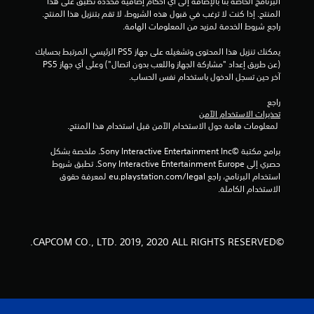
البرنامج الخاصة بنا بالإضافة إلى أي أحكام إضافية محددة تطبق على هذا 
المنتج. إذا كنت لا ترغب في قبول هذه الشروط، لا تقم بتنزيل هذا المنتج. 
4
راجع شروط الخدمة لمزيد من المعلومات الهامة.
5
يمكنك تنزيل هذا المحتوى وتشغيله على جهاز PS5 الرئيسي المرتبط بحسابك 
(عن طريق إعداد "مشاركة الجهاز واللعب بدون اتصال") وعلى أي جهاز PS5 
1
آخر حين تسجل الدخول باستخدام نفس الحساب.
5
راجع 
تحذيرات الاستخدام الآمن
0
 لمعلومات هامة حول الاستخدام الآمن قبل استخدام هذا المنتج.
م
برامج مكتبة ©Sony Interactive Entertainment Inc. ملخصة بشكل 
حصري إلى Sony Interactive Entertainment Europe. تطبق شروط 
ن
استخدام البرنامج، راجع eu.playstation.com/legal لمعرفة حقوق 
الاستخدام الكاملة.
ا
ل
©CAPCOM CO., LTD. 2019, 2020 ALL RIGHTS RESERVED.
ت
ق
ي