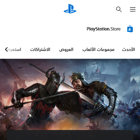
ب
ح
ث
الأحدث
مجموعات الألعاب
العروض
الاشتراكات
استعرض