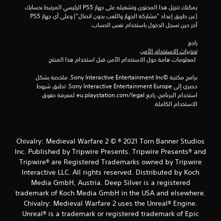
يمكنك تنزيل هذا المحتوى وتشغيله على جهاز PS5 الرئيسي المرتبط بحسابك 
ا
(عن طريق إعداد "مشاركة الجهاز واللعب بدون اتصال") وعلى أي جهاز PS5 
آخر حين تسجل الدخول باستخدام نفس الحساب.
ل
راجع 
ت
تحذيرات الاستخدام الآمن
 لمعلومات هامة حول الاستخدام الآمن قبل استخدام هذا المنتج.
ق
برامج مكتبة ©Sony Interactive Entertainment Inc. ملخصة بشكل 
ي
حصري إلى Sony Interactive Entertainment Europe. تطبق شروط 
استخدام البرنامج، راجع eu.playstation.com/legal لمعرفة حقوق 
ي
الاستخدام الكاملة.
م
ا
Chivalry: Medieval Warfare 2 © ® 2021 Torn Banner Studios
Inc. Published by Tripwire Presents. Tripwire Presents® and
ت
Tripwire® are Registered Trademarks owned by Tripwire
Interactive LLC. All rights reserved. Distributed by Koch
Media GmbH, Austria. Deep Silver is a registered
trademark of Koch Media GmbH in the USA and elsewhere.
Chivalry: Medieval Warfare 2 uses the Unreal® Engine.
Unreal® is a trademark or registered trademark of Epic