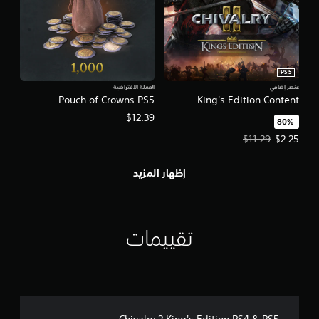
PS5
عنصر إضافي
العملة الافتراضية
Pouch of Crowns PS5
King's Edition Content
$12.39
‏-80%‏
سعر العرض $2.25‏. السعر الأصلي، $11.29‏.
$11.29
$2.25
إظهار المزيد
تقييمات