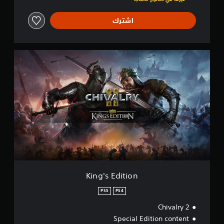
اشترك
K
i
n
g
'
s
E
d
i
t
i
o
n
King's Edition
PS5
PS4
Chivalry 2
Special Edition content