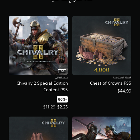
PS5
العملة الافتراضية
عنصر إضافي
Chivalry 2 Special Edition
Chest of Crowns PS5
Content PS5
$44.99
‏-80%‏
سعر العرض $2.25‏. السعر الأصلي، $11.29‏.
$11.29
$2.25