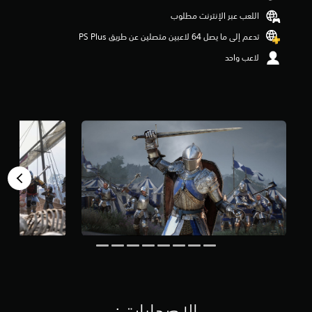
و
اللعب عبر الإنترنت مطلوب
م
م
تدعم إلى ما يصل 64 لاعبين متصلين عن طريق PS Plus‏
ن
لاعب واحد
5
ن
ج
و
م
م
ن
إ
ج
م
ا
ل
ي
1
5
أ
ل
ف
م
ن