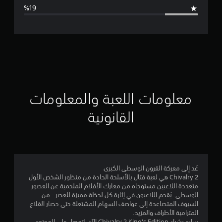
ا
ل
ت
ق
ي
ي
معلومات اللعبة والمعلومات
م
القانونية
3
.
8
عُد إلى معركة القرون الوسطى الكبرى
Chivalry 2 هي لعبة قتال بالأسلحة الحادة من منظور الشخص الأول
2
متعددة اللاعبين مستوحاه من معارك الأفلام الملحمية عن العصور
الوسطى. يُقحم اللاعبون في إثارة كل لحظة مميزة للعصر - من
ن
السيوف المتصاعدة إلى عواصف السهام المشتعلة حتى حصار القلاع
المترامية الأطراف والمزيد.
سارع بشراء Chivalry 2 King's Edition الآن لتحصل على المحتوى