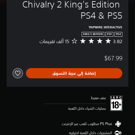
Chivalry 2 King's Edition 
PS4 & PS5
TRIPWIRE INTERACTIVE
KING'S EDITION
PS5
PS4
3.82
م
ت
و
$67.99
س
ط
ا
إضافة إلى عربة التسوق
ل
ت
ق
ي
ي
عنف مفرط
م
3
عمليات الشراء داخل اللعبة
.
8
2
ن
المشتريات داخل اللعبة اختيارية
ج