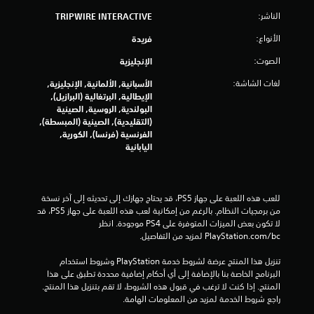
الناشر:
TRIPWIRE INTERACTIVE
ج
الأنواع:
فريدة
م
الصوت:
الإنجليزية
ا
لغات الشاشة:
الأسبانية, الألمانية, الإنجليزية,
ل
الإيطالية, البرتغالية (البرازيل),
البولندية, الروسية, الصينية
(التقليدية), الصينية (المبسطة),
ي
الفرنسية (فرنسا), الكورية,
اليابانية
1
5
للعب هذه اللعبة على جهاز PS5، قد يحتاج جهازك إلى تحديثه إلى آخر نسخة 
6
من برمجيات النظام. بالرغم من إمكانية لعب هذه اللعبة على جهاز PS5، قد 
لا تكون بعض الميزات المتوفرة على PS4 موجودة. انظر 
2
‎PlayStation.com/bc لمزيد من التفاصيل.
4
تنزيل هذا المنتج عرضة لشروط خدمة‫ PlayStation وشروط استخدام 
البرنامج الخاصة بنا بالإضافة إلى أي أحكام إضافية محددة تطبق على هذا 
م
المنتج. إذا كنت لا ترغب في قبول هذه الشروط، لا تقم بتنزيل هذا المنتج. 
راجع شروط الخدمة لمزيد من المعلومات الهامة.
ن