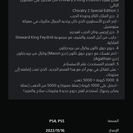
ج
التالي:
و
1.Chivalry 2 Special Edition
2. درع الملك الثائر وخوذة الحرب
م
- ارتدِ الدرع الأسطوري الذي كان يرتديه الجنرال مالريك في معركة
ستونشيل.
م
3. درع إيجيس وتاج الحرب لفيدريد
- حارب من أجل المجد والشرف مع مجموعة Steward King Feydrid
ن
الملكية.
4. دروع دوق تالون وكرال من بريدجتاون
5
- احم نفسك مع دروع دوق تالون (درع Mason) وكرال من بريدجتاون
(درع Agathian).
ن
5. العنصر المستحدث علم الاستسلام
- عش لتقاتل في يومِ آخر مع هذا العنصر الجديد، الذي تمت إضافته إلى
مخزونك.
ج
6. 1000 كرونة + 5000 ذهب
- احصل على 1000 كرونة (عملة مميزة) و 5000 من الذهب (عملة
و
يمكن ربحها)، تُستخدم لفتح دروع جديدة وتزيينات سلاح والمزيد!
م
م
ن
المنصة:
PS4, PS5
إ
الإصدار:
16‏/11‏/2022