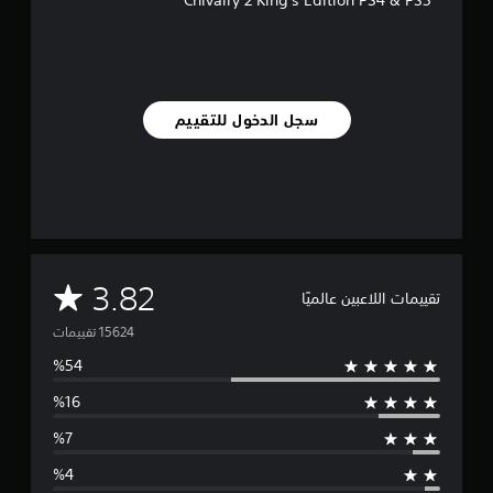
Chivalry 2 King's Edition PS4 & PS5
سجل الدخول للتقييم
م
3.82
تقييمات اللاعبين عالميًا
ت
و
س
ط