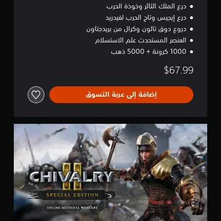
درع الملك الثائر وخوذة الحرب
درع إيجيس وتاج الحرب لفيدريد
دروع دوق تالون وكرال من بريدجتاون
العنصر المستحدث علم الاستسلام
1000 كرونة + 5000 ذهب
$67.99
إضافة إلى عربة التسوق
S
p
e
c
i
a
l
E
d
i
t