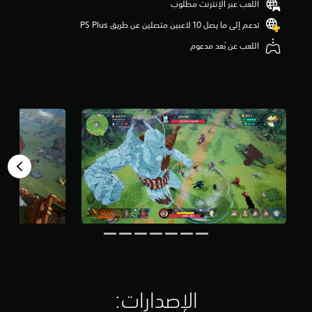
اللعب عبر الإنترنت مطلوب
م
تدعم إلى ما يصل 10 لاعبين متصلين عن طريق PS Plus‏
ن
5
اللعب عن بُعد مدعوم
ن
ج
و
م
م
ن
إ
ج
م
ا
ل
ي
4
.
2
أ
ل
ف
م
الإصدارات:‏
ن