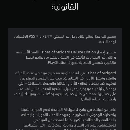
م
القانونية
3
.
8
يسمح لك هذا المنتج بتنزيل كلٍ من نسختي PS4™‎ و PS5™‎ الرقميتين
لهذه اللعبة.
ن
يتضمن إصدار Tribes of Midgard Deluxe Edition اللعبة الأساسية
ج
و اثنان من الحيوانات الأليفة في اللعبة وطقم من عناصر تجميل
فالكيري شمسي الحصرية لأجهزة PlayStation.
و
Tribes of Midgard هي لعبة تعاونية مع مزيج فريد من عناصر الحركة
م
والبقاء وتمثيل الأدوار في المتاهات. يجب على اللاعبين الدفاع عن
قريتهم ضد جحافل الغزاة - الأرواح القاتلة والوحوش العملاقة - التي
م
تهدد كل ليلة بتدمير بذرة يجدراسيل، الشجرة المقدسة التي أقسمت
على حمايتها. فقط من خلال حماية البذرة، يمكنك أنت وقبيلتك إيقاف
ن
راجناروك - نهاية العالم!
5
غامر مع قبيلتك في براري Midgard الجامحة لجمع الموارد الثمينة،
واصطياد الوحوش الأسطورية، وهزيمة الأعداء الأقوياء، والإطاحة
ن
بالعمالقة، والمطالبة بالكنوز. كلما ابتعدت عن القرية في
الاستكشاف، كلما زاد التحدي وزادت المكافآت - التي ستحتاجها