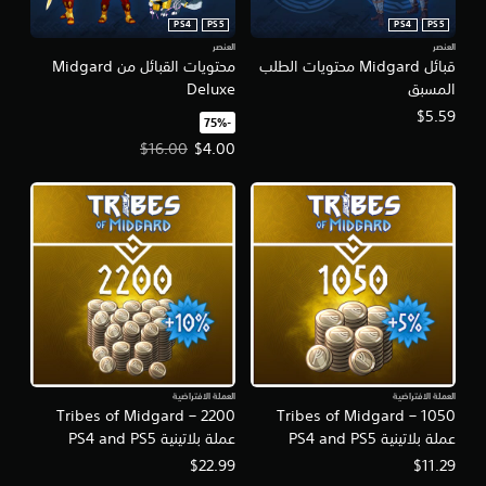
PS4
PS5
PS4
PS5
العنصر
العنصر
قبائل Midgard محتويات الطلب
محتويات القبائل من Midgard
المسبق
Deluxe
$5.59
‏-75%‏
سعر العرض $4.00‏. السعر الأصلي، $16.00‏.
$16.00
$4.00
العملة الافتراضية
العملة الافتراضية
Tribes of Midgard – 2200
Tribes of Midgard – 1050
عملة بلاتينية PS4 and PS5
عملة بلاتينية PS4 and PS5
$22.99
$11.29