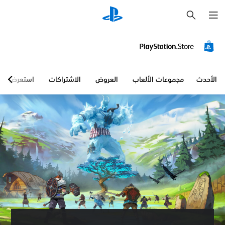
ب
ح
ث
الأحدث
مجموعات الألعاب
العروض
الاشتراكات
استعرض