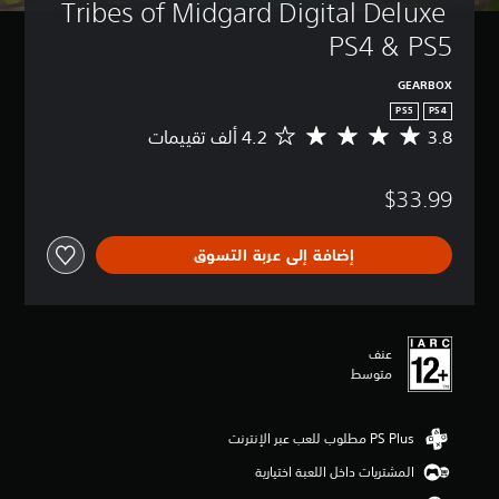
Tribes of Midgard Digital Deluxe 
PS4 & PS5
GEARBOX
PS5
PS4
3.8
م
ت
و
$33.99
س
ط
ا
إضافة إلى عربة التسوق
ل
ت
ق
ي
ي
عنف
م
متوسط
3
.
8
ن
ج
المشتريات داخل اللعبة اختيارية
و
م