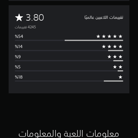
م
3.80
تقييمات اللاعبين عالميًا
ت
و
س
ط
ا
ل
ت
ق
ي
ي
معلومات اللعبة والمعلومات