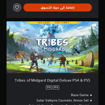
إضافة إلى عربة التسوق
T
r
i
b
e
s
o
f
M
i
d
g
a
r
Tribes of Midgard Digital Deluxe PS4 & PS5
d
D
PS5
PS4
i
Base Game
g
i
Solar Valkyrie Cosmetic Armor Set
t