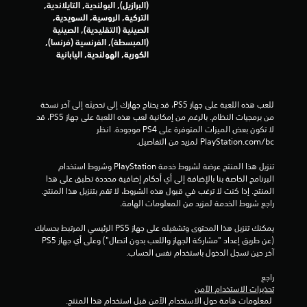
ا
(البرازيل), البولندية, التايلاندية,
التركية, الروسية, السويدية,
ت
الصينية (التقليدية), الصينية
(المبسطة), الفرنسية (فرنسا),
الكورية, الهولندية, اليابانية
للعب هذه اللعبة على جهاز PS5، قد يحتاج جهازك إلى تحديثه إلى آخر نسخة 
من برمجيات النظام. بالرغم من إمكانية لعب هذه اللعبة على جهاز PS5، قد 
لا تكون بعض الميزات المتوفرة على PS4 موجودة. انظر 
‎PlayStation.com/bc لمزيد من التفاصيل.
تنزيل هذا المنتج عرضة لشروط خدمة‫ PlayStation وشروط استخدام 
البرنامج الخاصة بنا بالإضافة إلى أي أحكام إضافية محددة تطبق على هذا 
المنتج. إذا كنت لا ترغب في قبول هذه الشروط، لا تقم بتنزيل هذا المنتج. 
راجع شروط الخدمة لمزيد من المعلومات الهامة.
يمكنك تنزيل هذا المحتوى وتشغيله على جهاز PS5 الرئيسي المرتبط بحسابك 
(عن طريق إعداد "مشاركة الجهاز واللعب بدون اتصال") وعلى أي جهاز PS5 
آخر حين تسجل الدخول باستخدام نفس الحساب.
راجع 
تحذيرات الاستخدام الآمن
 لمعلومات هامة حول الاستخدام الآمن قبل استخدام هذا المنتج.