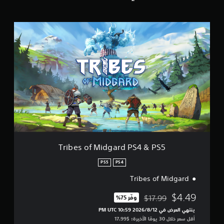
ا
ل
ت
T
ق
r
ي
i
ي
b
م
e
ا
s
ت
o
f
M
i
d
g
a
r
Tribes of Midgard PS4 & PS5
d
P
PS5
PS4
S
Tribes of Midgard
4
&
$4.49
$17.99
P
وفّر 75%‏
مخصوم من السعر الأصلي البالغ $17.99‏
S
ينتهي العرض في 12‏/8‏/2026 10:59 PM UTC‏
5
أقل سعر خلال 30 يومًا الأخيرة: $17.99‏