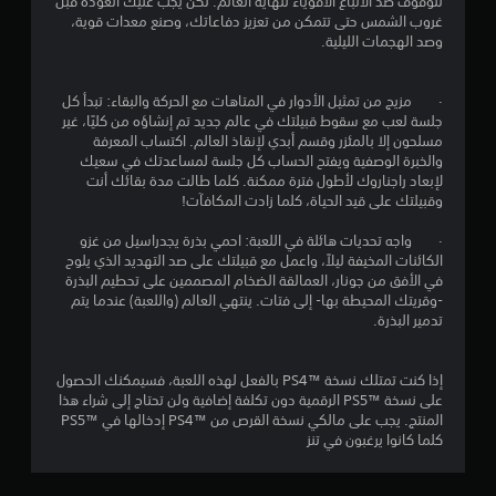
ج
للوقوف ضد الأتباع الأقوياء لنهاية العالم. لكن يجب عليك العودة قبل
غروب الشمس حتى تتمكن من تعزيز دفاعاتك، وصنع معدات قوية،
وصد الهجمات الليلية.
و
م
· مزيج من تمثيل الأدوار في المتاهات مع الحركة والبقاء: تبدأ كل
جلسة لعب مع سقوط قبيلتك في عالم جديد تم إنشاؤه من كليًا، غير
م
مسلحون إلا بالمئزر وقسم أبدي لإنقاذ العالم. اكتساب المعرفة
والخبرة الوصفية ويفتح الحساب كل جلسة لمساعدتك في سعيك
ن
لإبعاد راجناروك لأطول فترة ممكنة. كلما طالت مدة بقائك أنت
وقبيلتك على قيد الحياة، كلما زادت المكافآت!
إ
· واجه تحديات هائلة في اللعبة: احمي بذرة يجدراسيل من غزو
ج
الكائنات المخيفة ليلاً، واعمل مع قبيلتك على صد التهديد الذي يلوح
في الأفق من جونار، العمالقة الضخام المصممين على تحطيم البذرة
م
-وقريتك المحيطة بها- إلى فتات. ينتهي العالم (واللعبة) عندما يتم
تدمير البذرة.
ا
ل
إذا كنت تمتلك نسخة PS4™‎ بالفعل لهذه اللعبة، فسيمكنك الحصول
على نسخة PS5™‎ الرقمية دون تكلفة إضافية ولن تحتاج إلى شراء هذا
ي
المنتج. يجب على مالكي نسخة القرص من PS4™‎ إدخالها في PS5™‎
كلما كانوا يرغبون في تنز
4