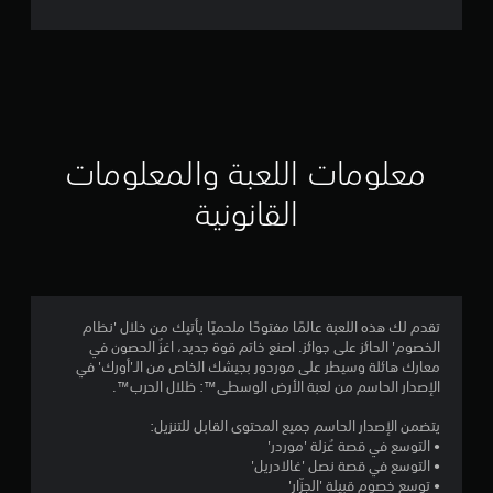
ل
ت
ق
ي
ي
معلومات اللعبة والمعلومات
م
القانونية
4
.
4
تقدم لك هذه اللعبة عالمًا مفتوحًا ملحميًا يأتيك من خلال 'نظام
الخصوم' الحائز على جوائز. اصنع خاتم قوة جديد، اغزُ الحصون في
5
معارك هائلة وسيطر على موردور بجيشك الخاص من الـ'أورك' في
الإصدار الحاسم من لعبة الأرض الوسطى™‎: ظلال الحرب™.
ن
يتضمن الإصدار الحاسم جميع المحتوى القابل للتنزيل:
ج
• التوسع في قصة عُزلة 'موردر'
• التوسع في قصة نصل 'غالادريل'
و
• توسع خصوم قبيلة 'الجزّار'