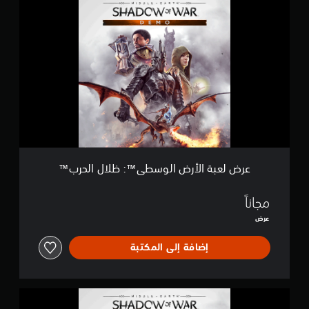
ع
ر
ض
ل
ع
ب
ة
ا
ل
أ
ر
ض
ا
ل
عرض لعبة الأرض الوسطى™: ظلال الحرب™
و
س
ط
مجاناً
ى
عرض
™
:
إضافة إلى المكتبة
ظ
ل
ا
ل
ا
ا
ل