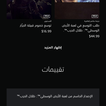
PS4
PS4
حزمة عناصر إضافية
المستوى
طلب التوسع في لعبة الأرض
توسع خصوم قبيلة الجزّار
الوسطى™‎: ظلال الحرب™‎.
$16.99
$44.99
إظهار المزيد
تقييمات
الإصدار الحاسم من لعبة الأرض الوسطى™‎: ظلال الحرب™