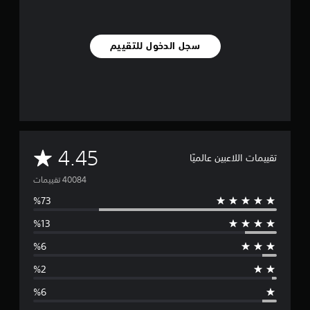
سجل الدخول للتقييم
م
4.45
تقييمات اللاعبين عالميًا
ت
و
س
ط
ا