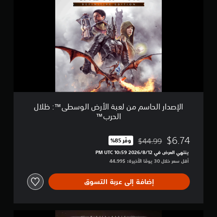
ل
إ
ح
ص
ر
د
ب
ا
™
ر
ا
ل
ح
ا
س
م
م
الإصدار الحاسم من لعبة الأرض الوسطى™‎: ظلال
ن
الحرب™
ل
ع
ب
$6.74
$44.99
وفّر 85%‏
مخصوم من السعر الأصلي البالغ $44.99‏
ة
ينتهي العرض في 12‏/8‏/2026 10:59 PM UTC‏
ا
أقل سعر خلال 30 يومًا الأخيرة: $44.99‏
ل
أ
ر
إضافة إلى عربة التسوق
ض
ا
ل
ا
و