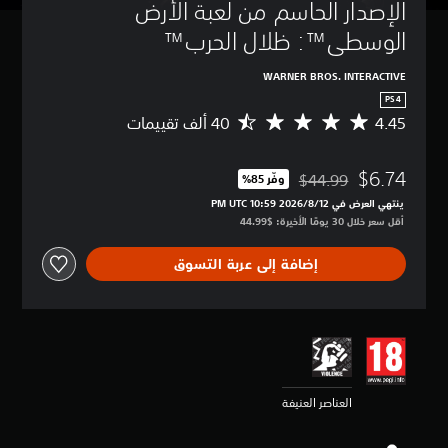
الإصدار الحاسم من لعبة الأرض 
الوسطى™‎: ظلال الحرب™
WARNER BROS. INTERACTIVE
PS4
4.45
م
ت
و
$6.74
س
$44.99
وفّر 85%‏
مخصوم من السعر الأصلي البالغ $44.99‏
ط
ينتهي العرض في 12‏/8‏/2026 10:59 PM UTC‏
ا
أقل سعر خلال 30 يومًا الأخيرة: $44.99‏
ل
ت
إضافة إلى عربة التسوق
ق
ي
ي
م
4
.
4
5
العناصر العنيفة
ن
ج
و