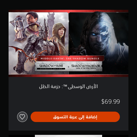
ا
ل
ت
ا
ق
ل
ي
أ
ي
ر
م
ض
ا
ا
ت
ل
و
س
ط
ى
™
:
الأرض الوسطى™‎: حزمة الظل
ح
ز
م
$69.99
ة
ا
إضافة إلى عربة التسوق
ل
ظ
ل