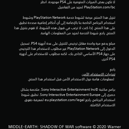
لا تكون بعض الميزات المتوفرة على PS4 موجودة. انظر 
م
‎PlayStation.com/bc لمزيد من التفاصيل.
ا
تنزيل هذا المنتج عرضة لشروط خدمة PlayStation Network وشروط 
استخدام البرنامج الخاصة بنا بالإضافة إلى أي أحكام إضافية محددة تطبق 
ل
على هذا المنتج. إذا كنت لا ترغب في قبول هذه الشروط، لا تقوم بتنزيل هذا 
المنتج. راجع شروط الخدمة لمزيد من المعلومات الهامة.
ي
مبلغ يدفع مرة واحدة مقابل ترخيص للتنزيل على عدة أجهزة PS4. تسجيل 
الدخول إلى PlayStation Network غير مطلوب لاستخدام هذا الترخيص 
4
على جهاز PS4 الأساسي الخاص بك، لكنه مطلوب للاستخدام على أجهزة 
PS4 أخرى.
0
راجع 
0
تحذيرات الاستخدام الآمن
 لمعلومات هامة حول الاستخدام الآمن قبل استخدام هذا المنتج.
8
برامج مكتبة ©Sony Interactive Entertainment Inc. ملخصة بشكل 
4
حصري إلى Sony Interactive Entertainment Europe. تطبق شروط 
استخدام البرنامج، راجع eu.playstation.com/legal لمعرفة حقوق 
م
الاستخدام الكاملة.
ن
ا
MIDDLE-EARTH: SHADOW OF WAR software © 2020 Warner