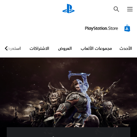
ب
ح
ث
الأحدث
مجموعات الألعاب
العروض
الاشتراكات
استعرض