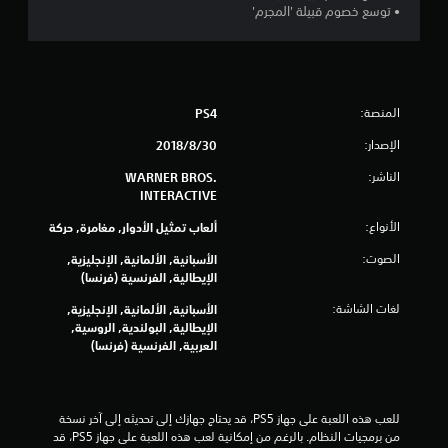
• توسع خصوم قبيلة 'المجرم'
م
م
ن
المنصة:
PS4
5
الإصدار:
30‏/8‏/2018
ن
الناشر:
WARNER BROS.
INTERACTIVE
ج
الأنواع:
ألعاب تمثيل الأدوار, مغامرة, حركة
و
الصوت:
الأسبانية, الألمانية, الإنجليزية,
الإيطالية, الفرنسية (فرنسا)
م
لغات الشاشة:
الأسبانية, الألمانية, الإنجليزية,
م
الإيطالية, البولندية, الروسية,
العربية, الفرنسية (فرنسا)
ن
إ
للعب هذه اللعبة على جهاز PS5، قد يحتاج جهازك إلى تحديثه إلى آخر نسخة 
ج
من برمجيات النظام. بالرغم من إمكانية لعب هذه اللعبة على جهاز PS5، قد 