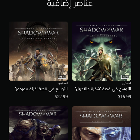
عناصر إضافية
PS4
PS4
المستوى
المستوى
التوسع في قصة 'شفرة جالادريل'
التوسع في قصة 'عُزلة موردور'
$22.99
$16.99