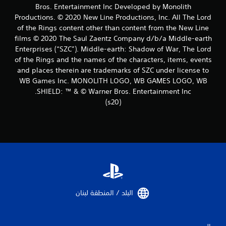
Bros. Entertainment Inc Developed by Monolith
ل
Productions. © 2020 New Line Productions, Inc. All The Lord
ت
of the Rings content other than content from the New Line
films © 2020 The Saul Zaentz Company d/b/a Middle-earth
ق
Enterprises (“SZC”). Middle-earth: Shadow of War, The Lord
of the Rings and the names of the characters, items, events
ي
and places therein are trademarks of SZC under license to
WB Games Inc. MONOLITH LOGO, WB GAMES LOGO, WB
ي
SHIELD: ™ & © Warner Bros. Entertainment Inc.
(s20)
م
ا
ت
البلد / المنطقة لبنان‏