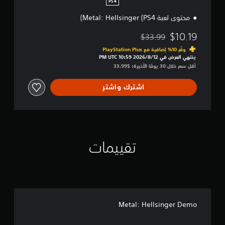
PS4
(
محتوى لعبة Metal: Hellsinger (PS4)
P
S
$10.19
$33.99
4
مخصوم من السعر الأصلي البالغ $33.99‏
)
وفّر 10% إضافية مع PlayStation Plus‏
ينتهي العرض في 12‏/8‏/2026 10:59 PM UTC‏
أقل سعر خلال 30 يومًا الأخيرة: $33.99‏
اشترك واشترِ
تقييمات
Metal: Hellsinger Demo