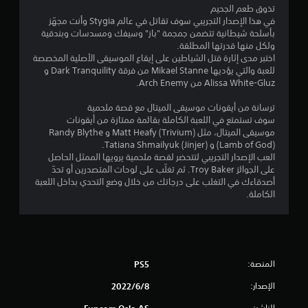
تذوق طعم الجحيم
م
في هذا الإصدار التجريبي سوف تقاتل في عالم Stygia وأنت مجهّز
بأسلحة شيطانية تتضمن جمجمة "باز" وسيفك ومسدسات وبندقية
م
ولكل منها قدرتها المطلقة.
اختبر مدى إثارة قتل الشياطين على إيقاع الموسيقى الأصلية المخصصة
ن
للعبة والتي يؤديها Mikael Stanne من فرقة Dark Tranquility و
Alissa White-Gluz من Arch Enemy.
5
ترسانة من أيقونات موسيقى الميتال مع قصة ملحمية
ن
سوف تستمتع في اللعبة الكاملة بقائمة ممتازة من أيقونات
موسيقى الميتال، مثل Matt Heafy (Trivium) و Randy Blythe
(Lamb of God) و Tatiana Shmailyuk (Jinjer).
ج
العب الإصدار التجريبي لتتحضر لقصة ملحمية يرويها الممثل الحاصل
على الجوائز Troy Baker. ثم تغلّب على لوحات المتصدرين أو تحدّ
و
أصدقاءك في التغلب على درجاتك من خلال وضع التحدي بداخل اللعبة
الكاملة.
م
م
ن
المنصة:
PS5
إ
الإصدار:
8‏/6‏/2022
ج
الناشر:
Funcom Oslo AS