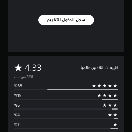
سجل الدخول للتقييم
م
4.33
تقييمات اللاعبين عالميًا
ت
و
س
ط
ا