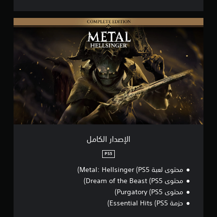
ا
ل
إ
ص
د
ا
ر
ا
ل
ك
ا
م
ل
الإصدار الكامل
PS5
محتوى لعبة Metal: Hellsinger (PS5)
محتوى Dream of the Beast (PS5)
محتوى Purgatory (PS5)
حزمة Essential Hits (PS5)