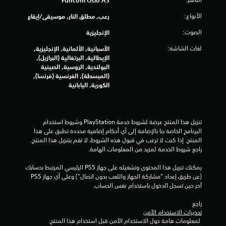
م
الأنواع:
رعب, مطلق النار, موسيقى/إيقاع
ا
الصوت:
الإنجليزية
لغات الشاشة:
ل
الأسبانية, الألمانية, الإنجليزية,
الإيطالية, البرتغالية (البرازيل),
البولندية, الروسية, الصينية
ي
(المبسطة), الفرنسية (فرنسا),
الكورية, اليابانية
3
2
تنزيل هذا المنتج عرضة لشروط خدمة‫ PlayStation وشروط استخدام 
3
البرنامج الخاصة بنا بالإضافة إلى أي أحكام إضافية محددة تطبق على هذا 
المنتج. إذا كنت لا ترغب في قبول هذه الشروط، لا تقم بتنزيل هذا المنتج. 
1
راجع شروط الخدمة لمزيد من المعلومات الهامة.
م
يمكنك تنزيل هذا المحتوى وتشغيله على جهاز PS5 الرئيسي المرتبط بحسابك 
(عن طريق إعداد "مشاركة الجهاز واللعب بدون اتصال") وعلى أي جهاز PS5 
ن
آخر حين تسجل الدخول باستخدام نفس الحساب.
ا
راجع 
تحذيرات الاستخدام الآمن
ل
 لمعلومات هامة حول الاستخدام الآمن قبل استخدام هذا المنتج.