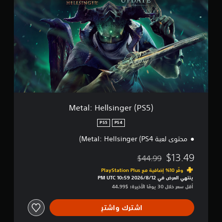
t
ل
a
ت
l
ق
:
ي
H
ي
e
م
l
ا
l
ت
s
i
n
g
Metal: Hellsinger (PS5)
e
r
PS5
PS4
(
محتوى لعبة Metal: Hellsinger (PS4)
P
S
$13.49
$44.99
5
مخصوم من السعر الأصلي البالغ $44.99‏
)
وفّر 10% إضافية مع PlayStation Plus‏
ينتهي العرض في 12‏/8‏/2026 10:59 PM UTC‏
أقل سعر خلال 30 يومًا الأخيرة: $44.99‏
اشترك واشترِ