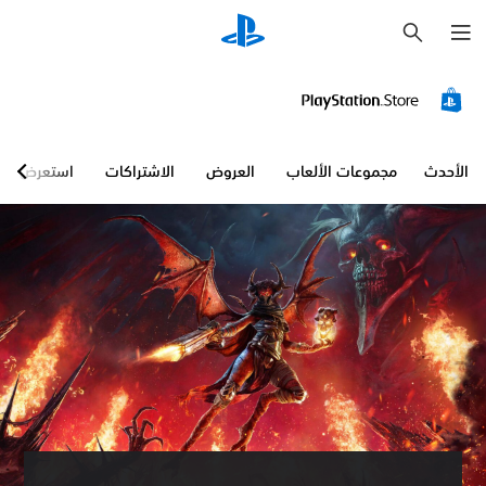
ب
ح
ث
الأحدث
مجموعات الألعاب
العروض
الاشتراكات
استعرض