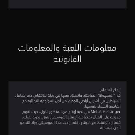
ل
ت
ق
ي
ي
معلومات اللعبة والمعلومات
م
القانونية
4
.
3
إيقاع الانتقام
كن "المجهولة" الصامتة، وانطلق معها في رحلة للانتقام. دمر جحافل
3
الشياطين في أشرس أراضي الجحيم من أجل المواجهة النهائية مع
القاضية الحمراء بنفسها.
ن
Metal: Hellsinger هي لعبة إيقاع من المنظور الأول، حيث تقوم
قدرتك على القتال بمصاحبة الإيقاع الموسيقي بتعزيز تجربة لعبك.
ج
كلما زاد تزامنك مع الإيقاع، كلما زادت حدة الموسيقى وزاد التدمير
الذي ستسببه.
و