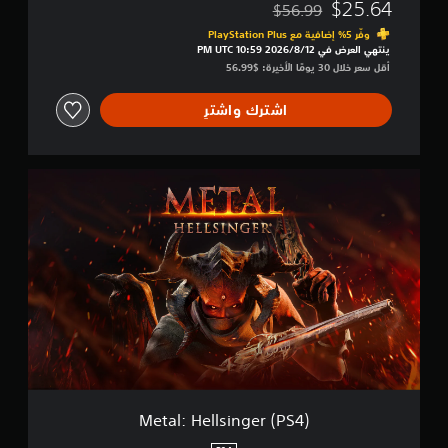
$25.64
$56.99
مخصوم من السعر الأصلي البالغ $56.99‏
وفّر 5% إضافية مع PlayStation Plus‏
ينتهي العرض في 12‏/8‏/2026 10:59 PM UTC‏
أقل سعر خلال 30 يومًا الأخيرة: $56.99‏
اشترك واشترِ
M
e
t
a
l
:
H
e
l
l
s
i
n
g
Metal: Hellsinger (PS4)
e
r