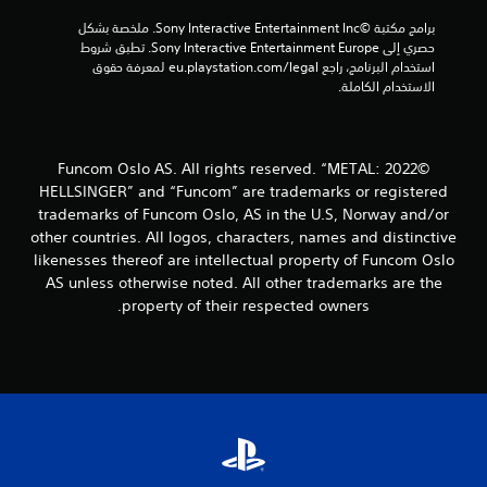
ت
برامج مكتبة ©Sony Interactive Entertainment Inc. ملخصة بشكل 
حصري إلى Sony Interactive Entertainment Europe. تطبق شروط 
ق
استخدام البرنامج، راجع eu.playstation.com/legal لمعرفة حقوق 
الاستخدام الكاملة.
ي
ي
©2022 Funcom Oslo AS. All rights reserved. “METAL:
م
HELLSINGER” and “Funcom” are trademarks or registered
trademarks of Funcom Oslo, AS in the U.S, Norway and/or
ا
other countries. All logos, characters, names and distinctive
likenesses thereof are intellectual property of Funcom Oslo
ت
AS unless otherwise noted. All other trademarks are the
property of their respected owners.