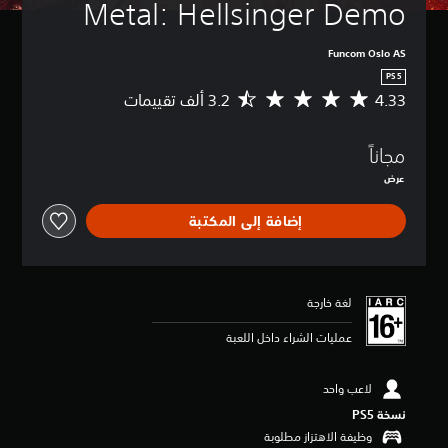
Metal: Hellsinger Demo
Funcom Oslo AS
PS5
4.33
م
ت
و
مجاناً
س
ط
عرض
ا
ل
إضافة إلى المكتبة
ت
ق
ي
ي
م
لغة خارجة
4
.
عمليات الشراء داخل اللعبة
3
3
لاعب واحد
ن
ج
نسخة PS5‏
و
وظيفة الاهتزاز مطلوبة
م