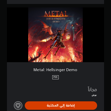
M
e
t
a
l
:
H
e
l
l
s
i
n
g
Metal: Hellsinger Demo
e
r
PS5
D
e
مجاناً
m
o
عرض
إضافة إلى المكتبة