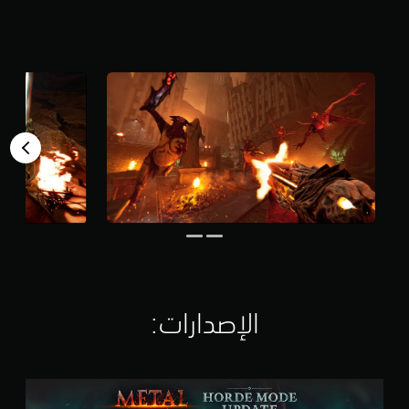
م
ن
5
ن
ج
و
م
م
ن
إ
ج
م
ا
ل
ي
3
.
2
الإصدارات:‏
أ
ل
ف
م
M
ن
e
ا