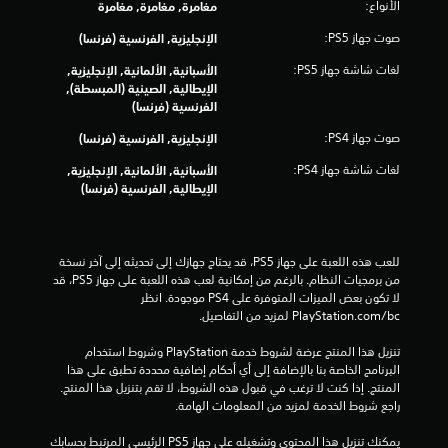
الأنواع:
مغامرة, مغامرة, مغامرة
م
صوت جهاز PS5:
الإنجليزية, الفرنسية (فرنسا)
م
لغات شاشة جهاز PS5:
الأسبانية, الألمانية, الإنجليزية,
ن
الإيطالية, الصينية (المبسطة),
الفرنسية (فرنسا)
إ
صوت جهاز PS4:
الإنجليزية, الفرنسية (فرنسا)
ج
لغات شاشة جهاز PS4:
الأسبانية, الألمانية, الإنجليزية,
الإيطالية, الفرنسية (فرنسا)
م
ا
للعب هذه اللعبة على جهاز PS5، قد يحتاج جهازك إلى تحديثه إلى آخر نسخة 
ل
من برمجيات النظام. بالرغم من إمكانية لعب هذه اللعبة على جهاز PS5، قد 
لا تكون بعض الميزات المتوفرة على PS4 موجودة. انظر 
ي
‎PlayStation.com/bc لمزيد من التفاصيل.
1
تنزيل هذا المنتج عرضة لشروط خدمة‫ PlayStation وشروط استخدام 
البرنامج الخاصة بنا بالإضافة إلى أي أحكام إضافية محددة تطبق على هذا 
9
المنتج. إذا كنت لا ترغب في قبول هذه الشروط، لا تقم بتنزيل هذا المنتج. 
راجع شروط الخدمة لمزيد من المعلومات الهامة.
1
يمكنك تنزيل هذا المحتوى وتشغيله على جهاز PS5 الرئيسي المرتبط بحسابك 