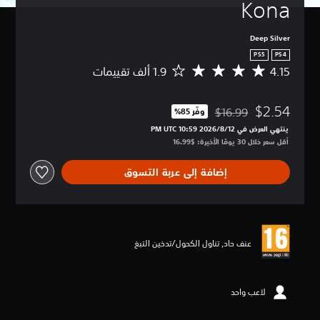
Kona
Deep Silver
PS5
PS4
4.15
م
ت
و
$2.54
س
$16.99
وفّر 85%‏
مخصوم من السعر الأصلي البالغ $16.99‏
ط
ينتهي العرض في 12‏/8‏/2026 10:59 PM UTC‏
ا
أقل سعر خلال 30 يومًا الأخيرة: $16.99‏
ل
ت
إضافة إلى عربة التسوق
ق
ي
ي
م
4
.
عنف حاد, ‏‫تناول الكحول/تدخين التبغ‬
1
5
ن
ج
لاعب واحد
و
م