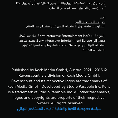
6
(عن طريق إعداد "مشاركة الجهاز واللعب بدون اتصال") وعلى أي جهاز PS5 
آخر حين تسجل الدخول باستخدام نفس الحساب.
م
راجع 
ن
تحذيرات الاستخدام الآمن
 لمعلومات هامة حول الاستخدام الآمن قبل استخدام هذا المنتج.
ا
برامج مكتبة ©Sony Interactive Entertainment Inc. ملخصة بشكل 
ل
حصري إلى Sony Interactive Entertainment Europe. تطبق شروط 
استخدام البرنامج، راجع eu.playstation.com/legal لمعرفة حقوق 
الاستخدام الكاملة.
ت
ق
ي
© 2016 - 2021 Published by Koch Media GmbH, Austria.
Ravenscourt is a division of Koch Media GmbH.
ي
Ravenscourt and its respective logos are trademarks of
Koch Media GmbH. Developed by Studio Parabole Inc. Kona
م
is a trademark of Studio Parabole Inc. All other trademarks,
logos and copyrights are property of their respective
ا
owners. All rights reserved.
سياسة خصوصية اللعبة واتفاقية ترخيص المستخدم النهائي
ت