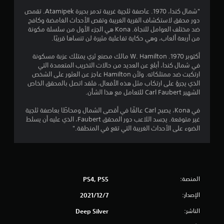
1
"شمال كندا، 1970. عاصفة ثلجية غريبة تدمر بحيرة Atamipek. تقمص
دور محقق لاستكشاف القرية الغريبة وتقص الأحداث الغامضة وكافح
5
ضد مختلف العوامل للنجاة. Kona هي الجزء الأول من سلسلة مكونة
من أربعة ألعاب، وهي حكاية تفاعلية مثيرة لن تنساها قريبًا.
ن
أكتوبر 1970. W. Hamilton مالك مصنع ثري يمتلك عزبة مسكونة
ج
في شمال كندا، أبلغ عن العديد من حالات التخريب المتعمدة التي
ارتكبت ضد ممتلكاته. ولأن Hamilton عاجز عن العثور على الشخص
و
الذي يجرؤ على ارتكاب مثل هذه الأفعال، فلقد اتصل بالمحقق الخاص
الشهير Carl Faubert للتعامل مع هذا الشأن.
م
في Kona، يصبح Carl عالقًا في أقصى الشمال ومحاطًا بعاصفة ثلجية
م
غير متوقعة. يجسد اللاعب دور المحقق Faubert، الذي عليه أن يسلط
الضوء على الأحداث الغريبة التي تقع في المنطقة."
ن
5
ن
المنصة:
PS4, PS5
ج
الإصدار:
7‏/12‏/2021
و
الناشر:
Deep Silver