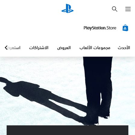
ب
ح
ث
الأحدث
مجموعات الألعاب
العروض
الاشتراكات
استعرض