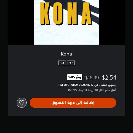
Kona
PS5
PS4
$2.54
$16.99
وفّر 85%‏
مخصوم من السعر الأصلي البالغ $16.99‏
ينتهي العرض في 12‏/8‏/2026 10:59 PM UTC‏
أقل سعر خلال 30 يومًا الأخيرة: $16.99‏
إضافة إلى عربة التسوق