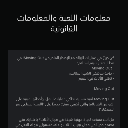
ي
ي
معلومات اللعبة والمعلومات
م
القانونية
4
.
1
كن خبيرًا في عمليات الإزالة مع الإصدار الفاخر من Moving Out! في
هذا الإصدار سيتم استلام:
3
- Moving Out
- حزمة موظفي الشهر المثاليين
ن
- ناقلي الأثاث في النعيم
ج
Moving Out
و
Moving Out لعبة مسلية تحاكي عمليات النقل، وأحداثها مبنية على
القوانين الفيزيائية والتي تُضفي معنىً جديدًا على "اللعب الجماعي مع
م
الأصدقاء"!
م
هل أنت مستعد لحياة مهنية شيقة في مجال الأثاث؟ باعتبارك فني
معتمد حديثًا في مجال ترتيب الأثاث ونقله، فستتولى مهام النقل في