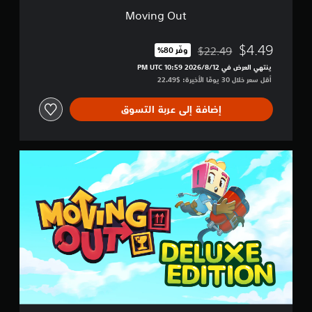
Moving Out
$4.49
$22.49
وفّر 80%‏
مخصوم من السعر الأصلي البالغ $22.49‏
ينتهي العرض في 12‏/8‏/2026 10:59 PM UTC‏
أقل سعر خلال 30 يومًا الأخيرة: $22.49‏
إضافة إلى عربة التسوق
D
e
l
u
x
e
E
d
i
t
i
o
n