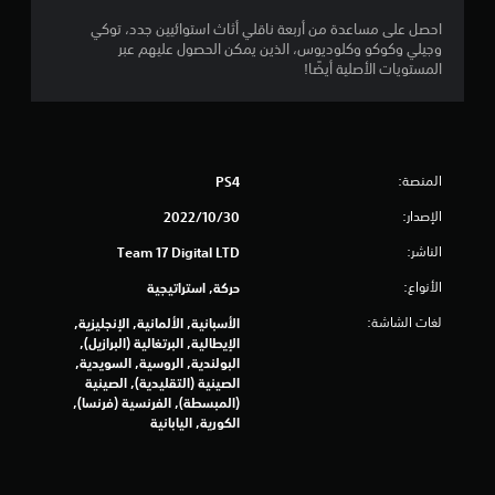
ل
احصل على مساعدة من أربعة ناقلي أثاث استوائيين جدد، توكي
ي
وجيلي وكوكو وكلوديوس، الذين يمكن الحصول عليهم عبر
المستويات الأصلية أيضًا!
4
3
0
المنصة:
PS4
8
الإصدار:
30‏/10‏/2022
م
الناشر:
Team 17 Digital LTD
ن
الأنواع:
حركة, استراتيجية
لغات الشاشة:
الأسبانية, الألمانية, الإنجليزية,
ا
الإيطالية, البرتغالية (البرازيل),
البولندية, الروسية, السويدية,
ل
الصينية (التقليدية), الصينية
(المبسطة), الفرنسية (فرنسا),
ت
الكورية, اليابانية
ق