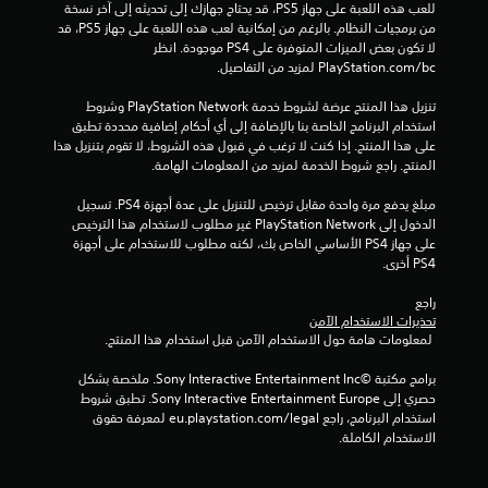
ي
للعب هذه اللعبة على جهاز PS5، قد يحتاج جهازك إلى تحديثه إلى آخر نسخة 
من برمجيات النظام. بالرغم من إمكانية لعب هذه اللعبة على جهاز PS5، قد 
ي
لا تكون بعض الميزات المتوفرة على PS4 موجودة. انظر 
‎PlayStation.com/bc لمزيد من التفاصيل.
م
تنزيل هذا المنتج عرضة لشروط خدمة PlayStation Network وشروط 
ا
استخدام البرنامج الخاصة بنا بالإضافة إلى أي أحكام إضافية محددة تطبق 
على هذا المنتج. إذا كنت لا ترغب في قبول هذه الشروط، لا تقوم بتنزيل هذا 
ت
المنتج. راجع شروط الخدمة لمزيد من المعلومات الهامة.
مبلغ يدفع مرة واحدة مقابل ترخيص للتنزيل على عدة أجهزة PS4. تسجيل 
الدخول إلى PlayStation Network غير مطلوب لاستخدام هذا الترخيص 
على جهاز PS4 الأساسي الخاص بك، لكنه مطلوب للاستخدام على أجهزة 
PS4 أخرى.
راجع 
تحذيرات الاستخدام الآمن
 لمعلومات هامة حول الاستخدام الآمن قبل استخدام هذا المنتج.
برامج مكتبة ©Sony Interactive Entertainment Inc. ملخصة بشكل 
حصري إلى Sony Interactive Entertainment Europe. تطبق شروط 
استخدام البرنامج، راجع eu.playstation.com/legal لمعرفة حقوق 
الاستخدام الكاملة.