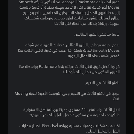
ن
جميع أنحاء بلدة Packmore المزدحمة. قد لا تكون شركة Smooth
Moves أكبر شركة نقل، لكن لا توجد مهمة خطيرة أو غريبة بالنسبة
5
إلى هذا الفريق الحافل بالأفراد النشيطين المغامرين. بادر بتوسيع
نطاق أعمالك لتشق بنجاحاتك آفاق جديدة، وتوظيف شخصيات
ن
مبهجة، وإنقاذ بلدتك من أخطار نقل الأثاث!
حزمة موظفي الشهر المثاليين
ج
تدفع "حزمة موظفي الشهر المثاليين" حياتك المهنية مع شركة
و
Smooth Moves لبداية شيقة. كل عضو في فريق ناقلي الأثاث هذا
مُفعم بشغف تجاه الأعمال اليدوية.
م
كونوا أفضل فريق لنقل الأثاث عرفته بلدة Packmore بواسطة هذا
م
الفريق المكون من ناقلي أثاث أوفياء!
ن
ناقلو الأثاث في النعيم
إ
مرحبًا في ناقلو الأثاث في النعيم وهي التوسعة الأخيرة للعبة Moving
Out.
ج
انقل الأثاث واستمتع بـ24 مستوى جديدًا بين المناطق الاستوائية
م
والكهوف لمعرفة من سيكون "أفضل ناقل أثاث من بينهم!"
ا
اكتشف مشكلات وعقبات مسلية وواجه أعداء جددًا لاختبار مهارات
النقل والتواصل لديك.