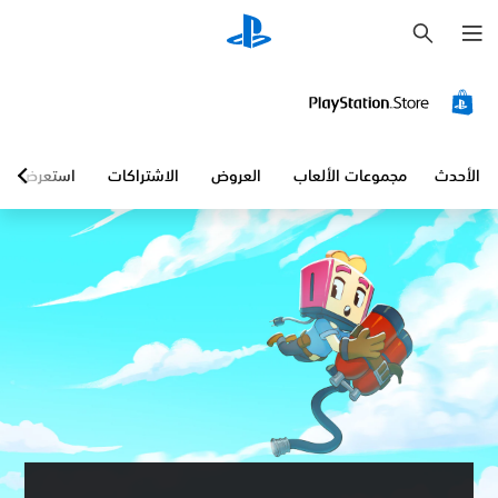
ب
ح
ث
الأحدث
مجموعات الألعاب
العروض
الاشتراكات
استعرض