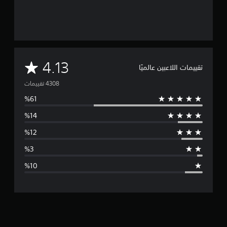
م
4.13
تقييمات اللاعبين عالميًا
ت
و
س
ط
ا
ل
ت
ق