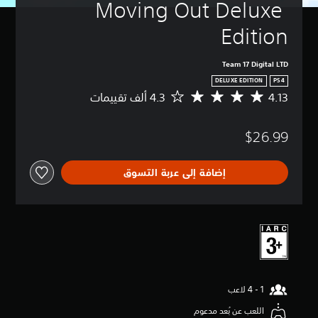
Moving Out Deluxe 
Edition
Team 17 Digital LTD
DELUXE EDITION
PS4
4.13
م
ت
و
$26.99
س
ط
ا
إضافة إلى عربة التسوق
ل
ت
ق
ي
ي
م
4
.
1
3
ن
اللعب عن بُعد مدعوم
ج