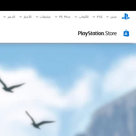
متجر
PS5‏
الألعاب
PS Plus
ملحقات
الأخبار
الدعم