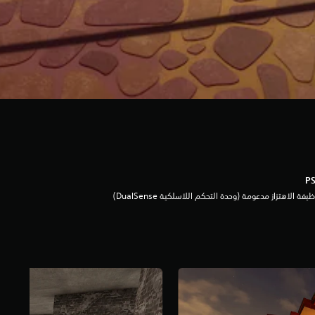
يفة الاهتزاز مدعومة (وحدة التحكم اللاسلكية DualSense‏)