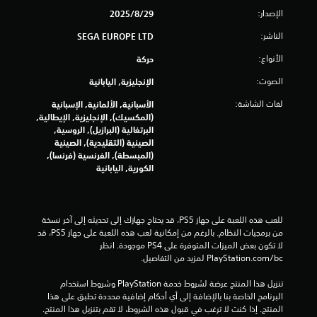
الإصدار:
29‏/8‏/2025
الناشر:
SEGA EUROPE LTD
الأنواع:
حركة
الصوت:
الإنجليزية, اليابانية
لغات الشاشة:
الأسبانية, الألمانية, الإسبانية
(المكسيك), الإنجليزية, الإيطالية,
البرتغالية (البرازيل), الروسية,
الصينية (التقليدية), الصينية
(المبسطة), الفرنسية (فرنسا),
الكورية, اليابانية
للعب هذه اللعبة على جهاز PS5، قد يحتاج جهازك إلى تحديثه إلى آخر نسخة 
من برمجيات النظام. بالرغم من إمكانية لعب هذه اللعبة على جهاز PS5، قد 
لا تكون بعض الميزات المتوفرة على PS4 موجودة. انظر 
‎PlayStation.com/bc لمزيد من التفاصيل.
تنزيل هذا المنتج عرضة لشروط خدمة‫ PlayStation وشروط استخدام 
البرنامج الخاصة بنا بالإضافة إلى أي أحكام إضافية محددة تطبق على هذا 
المنتج. إذا كنت لا ترغب في قبول هذه الشروط، لا تقم بتنزيل هذا المنتج. 