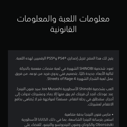
ل
م
ي
ع
د
ب
ي
ا
معلومات اللعبة والمعلومات
ة
و
ب
ه
ل
القانونية
د
ا
و
ت
ي
ن
ا
ت
ل
5
ش
س
غ
ي
6
يتيح لك هذا المنتج تنزيل إصداري PS4®‎ وPS5®‎ الرقميين لهذه اللعبة.
ي
ن
ل
م
3
تعود شخصية SHINOBI الشهيرة في لعبة منصات مفعمة بالحركة
ا
ا
ثنائية الأبعاد جديدة كليًا، بتصميم فني يدوي فريد من نوعه، من فريق
ل
ئ
4
عمل لعبة الشجار الشهيرة Streets of Rage 4.
م
ي
ق
ة
م
العب بشخصية Shinobi الأسطورية Joe Musashi سيد فنون النينجا.
ا
(
عند عودتك لتجد أن قريتك لم يبق منها إلا رماد وعشيرتك تحولت إلى
و
ا
ن
أحجار، ستنطلق في رحلة انتقام، مستعدًا لمواجهة شر لا يُضاهى بدافع
م
ل
الانتقام لعشيرتك.
ة
ل
ا
ا
ع
• مارس فنون النينجا بدقة متناهية
ل
ب
ل
استعن بترسانة النينجا الشاسعة، بما في ذلك الكاتانا الأسطورية
ت
غ
Oborozuki والكوناي وفنون النينجوتسو والنينبو، للقضاء على
ك
ي