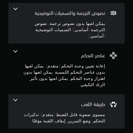
و
ا
م
ق
ل
نصوص الترجمة والتسميات التوضيحية
ت
م
ز
ف
ن
يمكن لعبها بدون نصوص ترجمة, نصوص
ي
ن
ا
الترجمة (أساسي), التسميات التوضيحية
أ
د
ث
(أساسي)
5
ا
ن
ل
ا
ن
ء
ت
عناصر التحكم
ط
ك
ج
ر
ي
إعادة تعيين وحدة التحكم (متقدم), يمكن لعبها
ي
ف
و
بدون عناصر التحكم اللمسية, يمكن لعبها بدون
ق
ي
ة
اهتزاز وحدة التحكم, يمكن لعبها بدون تأثير
م
ي
ا
الزناد التكيفي
م
ل
م
ك
ل
ن
ع
ن
ك
طريقة اللعب
ب
ل
أ
مستوى صعوبة قابل للضبط (متقدم), تذكيرات
إ
ع
و
ب
ا
التحكم, وضع التمرين, إيقاف اللعبة مؤقتًا
ا
ج
ل
ل
ف