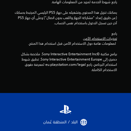
راجع شروط الخدمة لمزيد من المعلومات الهامة.
يمكنك تنزيل هذا المحتوى وتشغيله على جهاز PS5 الرئيسي المرتبط بحسابك 
(عن طريق إعداد "مشاركة الجهاز واللعب بدون اتصال") وعلى أي جهاز PS5 
آخر حين تسجل الدخول باستخدام نفس الحساب.
راجع 
تحذيرات الاستخدام الآمن
 لمعلومات هامة حول الاستخدام الآمن قبل استخدام هذا المنتج.
برامج مكتبة ©Sony Interactive Entertainment Inc. ملخصة بشكل 
حصري إلى Sony Interactive Entertainment Europe. تطبق شروط 
استخدام البرنامج، راجع eu.playstation.com/legal لمعرفة حقوق 
الاستخدام الكاملة.
البلد / المنطقة عُمان‏