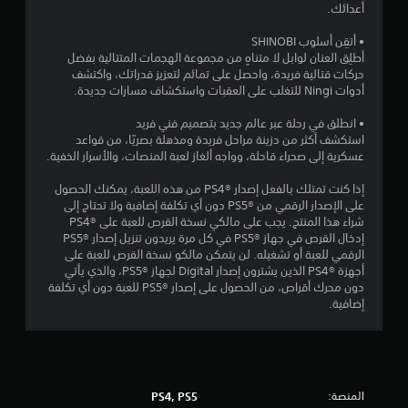
ت
أعدائك.
ي
ر
ف
ا
ق
• أتقِن أسلوب SHINOBI
ي
ل
أطلِق العنان لوابل لا متناهٍ من مجموعة الهجمات المتتالية بفضل
ة
م
ي
حركات قتالية فريدة، واحصل على تمائم لتعزيز قدراتك، واكتشف
ف
ت
أدوات Ningi للتغلب على العقبات واستكشاف مسارات جديدة.
ي
ص
ي
ع
ل
• انطلق في رحلة عبر عالم جديد بتصميم فني فريد
ن
ف
استكشف أكثر من دزينة مراحل فريدة ومذهلة بصريًا، من قواعد
م
ا
ق
عسكرية إلى صحراء قاحلة، وواجه ألغاز لعبة المنصات، والأسرار الخفية.
ص
ط
ر
ا
)
إذا كنت تمتلك بالفعل إصدار PS4®‎ من هذه اللعبة، يمكنك الحصول
ا
.
على الإصدار الرقمي من PS5®‎ دون أي تكلفة إضافية ولا تحتاج إلى
ل
ت
شراء هذا المنتج. يجب على مالكي نسخة القرص للعبة على PS4®‎
ز
إدخال القرص في جهاز PS5®‎ في كل مرة يريدون تنزيل إصدار PS5®‎
ن
الرقمي للعبة أو تشغيله. لن يتمكن مالكو نسخة القرص للعبة على
ا
أجهزة PS4®‎ الذين يشترون إصدار Digital لجهاز PS5®‎، والذي يأتي
د
دون محرك أقراص، من الحصول على إصدار PS5®‎ للعبة دون أي تكلفة
.
إضافية.
المنصة:
PS4, PS5