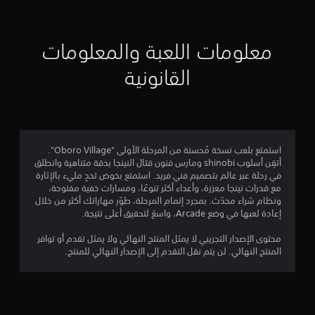
إ
و
ا
ق
ل
ج
ت
ز
ف
معلومات اللعبة والمعلومات
ن
م
ي
ا
أ
القانونية
د
ث
ا
ا
ن
ل
ا
ل
ء
ت
ط
ي
ك
ر
ي
استمتع بلعب نسخة مُحسنة من المرحلة الأولى "Oboro Village".
ي
5
أتقِن أسلوب shinobi ومارس فنون قتال النينجا بدقة متناهية وانطلق
ف
ق
في رحلة عبر عالم بتصميم فني فريد. استمتع بخوض تحدٍ مليء بالإثارة
ي
ة
6
مع قدرات نينجا معززة، وأعداء أكثر تنوعًا، ومسارات خفية مفتوحة،
ي
ا
ونظام شراء محدّث. بمجرد إتمام المرحلة، طوّر مهاراتك أكثر من خلال
م
ل
4
إعادة لعبها في وضع Arcade، واسعَ لتحقيق أعلى نتيجة.
ك
ل
ن
ع
محتوى الإصدار التجريبي لا يمثل المنتج النهائي ولا يمثل تقدم أو توافر
2
ك
ب
المنتج النهائي. لن يتم نقل التقدم إلى الإصدار النهائي للمنتج.
ل
أ
م
ع
و
ب
ا
ن
ا
ل
ل
ف