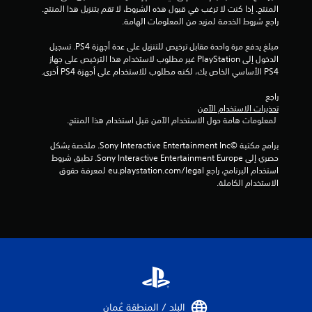
ي
المنتج. إذا كنت لا ترغب في قبول هذه الشروط، لا تقم بتنزيل هذا المنتج. 
ر
ف
راجع شروط الخدمة لمزيد من المعلومات الهامة.
ا
ي
ل
ة
مبلغ يدفع مرة واحدة مقابل ترخيص للتنزيل على عدة أجهزة PS4. تسجيل 
م
ف
الدخول إلى PlayStation غير مطلوب لاستخدام هذا الترخيص على جهاز 
ت
ي
PS4 الأساسي الخاص بك، لكنه مطلوب للاستخدام على أجهزة PS4 أخرى.
ص
ع
ل
ن
راجع 
ف
ا
تحذيرات الاستخدام الآمن
ق
 لمعلومات هامة حول الاستخدام الآمن قبل استخدام هذا المنتج.
ص
ط
ر
)
برامج مكتبة ©Sony Interactive Entertainment Inc. ملخصة بشكل 
ا
.
حصري إلى Sony Interactive Entertainment Europe. تطبق شروط 
ل
استخدام البرنامج، راجع eu.playstation.com/legal لمعرفة حقوق 
ز
الاستخدام الكاملة.
ن
ا
د
.
البلد / المنطقة عُمان‏