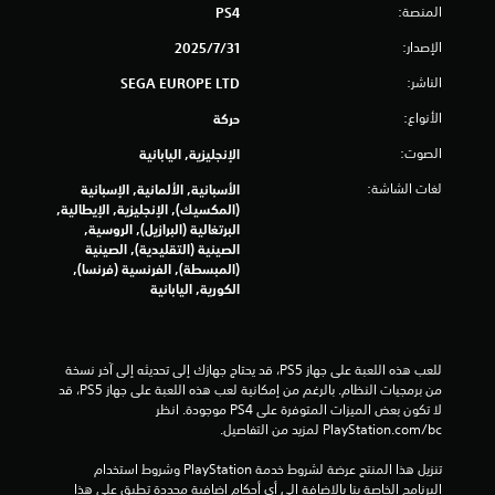
ا
ل
المنصة:
ي
PS4
ع
د
ل
الإصدار:
31‏/7‏/2025
ب
ي
ة
و
الناشر:
SEGA EUROPE LTD
ت
ب
ه
د
ا
الأنواع:
حركة
ق
و
ت
ن
ا
الصوت:
الإنجليزية, اليابانية
ي
ت
ل
لغات الشاشة:
ش
الأسبانية, الألمانية, الإسبانية
س
ي
غ
(المكسيك), الإنجليزية, الإيطالية,
ي
ي
البرتغالية (البرازيل), الروسية,
ن
م
ل
الصينية (التقليدية), الصينية
م
ا
(المبسطة), الفرنسية (فرنسا),
ا
ل
الكورية, اليابانية
ا
ئ
م
ي
ق
ت
ة
ا
(
و
للعب هذه اللعبة على جهاز PS5، قد يحتاج جهازك إلى تحديثه إلى آخر نسخة 
ا
م
من برمجيات النظام. بالرغم من إمكانية لعب هذه اللعبة على جهاز PS5، قد 
ل
ة
لا تكون بعض الميزات المتوفرة على PS4 موجودة. انظر 
ل
ا
‎PlayStation.com/bc لمزيد من التفاصيل.
ع
ل
ب
ت
تنزيل هذا المنتج عرضة لشروط خدمة‫ PlayStation وشروط استخدام 
غ
ك
البرنامج الخاصة بنا بالإضافة إلى أي أحكام إضافية محددة تطبق على هذا 
ي