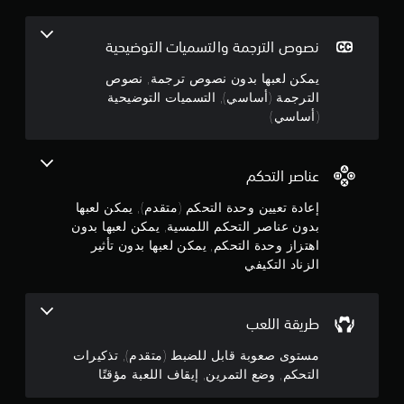
ي
ج
س
م
ة
ك
و
نصوص الترجمة والتسميات التوضيحية
.
ن
ك
م
يمكن لعبها بدون نصوص ترجمة, نصوص
إ
ي
الترجمة (أساسي), التسميات التوضيحية
ي
م
م
(أساسي)
ق
ك
ا
ن
ن
ف
ل
ا
عناصر التحكم
5
ع
ل
ب
ل
إعادة تعيين وحدة التحكم (متقدم), يمكن لعبها
ن
ه
ع
بدون عناصر التحكم اللمسية, يمكن لعبها بدون
ب
ا
ج
اهتزاز وحدة التحكم, يمكن لعبها بدون تأثير
ة
ب
الزناد التكيفي
م
د
و
ؤ
و
ق
ن
م
تً
طريقة اللعب
ت
ا
أ
م
ف
مستوى صعوبة قابل للضبط (متقدم), تذكيرات
ث
ي
التحكم, وضع التمرين, إيقاف اللعبة مؤقتًا
ن
ي
أ
ي
ر