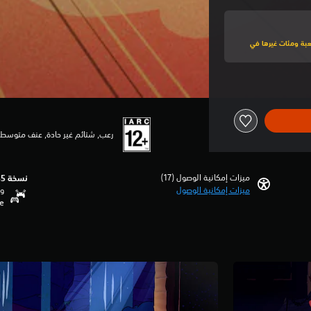
لى هذه اللعبة ومئات غيرها في
رعب, شتائم غير حادة, عنف متوسط
ميزات إمكانية الوصول (17)‏
نسخة PS5‏
ميزات إمكانية الوصول
وظ
se