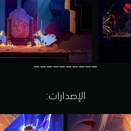
الإصدارات:‏
P
r
i