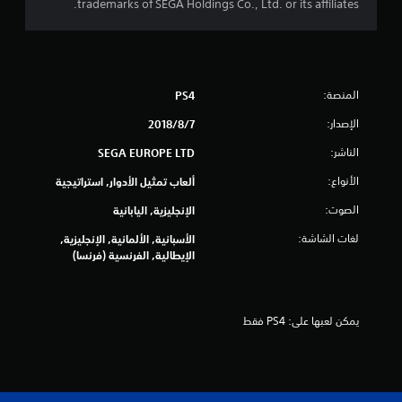
trademarks of SEGA Holdings Co., Ltd. or its affiliates.
ج
م
ا
المنصة:
PS4
الإصدار:
7‏/8‏/2018
ل
الناشر:
SEGA EUROPE LTD
ي
الأنواع:
ألعاب تمثيل الأدوار, استراتيجية
4
الصوت:
الإنجليزية, اليابانية
1
لغات الشاشة:
الأسبانية, الألمانية, الإنجليزية,
الإيطالية, الفرنسية (فرنسا)
8
5
يمكن لعبها على: PS4 فقط
م
ن
ا