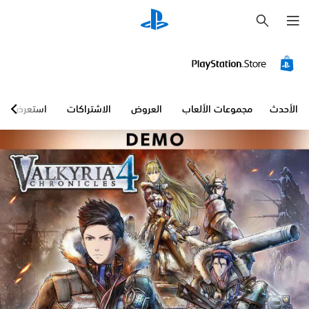
ب
ح
ث
الأحدث
مجموعات الألعاب
العروض
الاشتراكات
استعرض