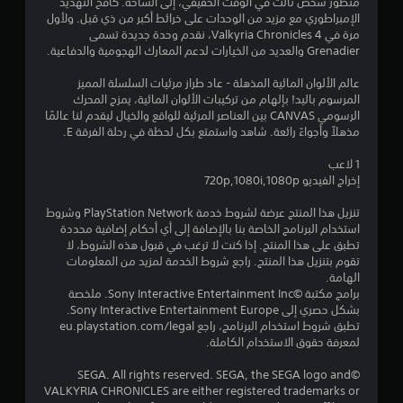
ج
منظور شخص ثالث في الوقت الحقيقي، إلى الساحة. كافح التهديد
الإمبراطوري مع مزيد من الوحدات على خرائط أكبر من ذي قبل. ولأول
و
مرة في Valkyria Chronicles 4، نقدم وحدة جديدة تسمى
Grenadier والعديد من الخيارات لدعم المعارك الهجومية والدفاعية.
م
عالم الألوان المائية المذهلة - عاد طراز مرئيات السلسلة المميز
م
المرسوم باليد! بإلهام من تركيبات الألوان المائية، يمزج المحرك
الرسومي CANVAS بين العناصر المرئية للواقع والخيال ليقدم لنا عالمًا
ن
مذهلاً وأجواءً رائعة. شاهد واستمتع بكل لحظة في رحلة الفرقة E.
5
1 لاعب
إخراج الفيديو 720p,1080i,1080p
ن
تنزيل هذا المنتج عرضة لشروط خدمة PlayStation Network وشروط
ج
استخدام البرنامج الخاصة بنا بالإضافة إلى أي أحكام إضافية محددة
تطبق على هذا المنتج. إذا كنت لا ترغب في قبول هذه الشروط، لا
تقوم بتنزيل هذا المنتج. راجع شروط الخدمة لمزيد من المعلومات
و
الهامة.
برامج مكتبة ©Sony Interactive Entertainment Inc. ملخصة
م
بشكل حصري إلى Sony Interactive Entertainment Europe.
تطبق شروط استخدام البرنامج، راجع eu.playstation.com/legal
م
لمعرفة حقوق الاستخدام الكاملة.
ن
©SEGA. All rights reserved. SEGA, the SEGA logo and
VALKYRIA CHRONICLES are either registered trademarks or
إ