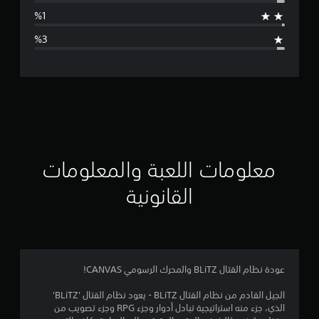
ط
ا
ل
ت
ق
ي
ي
معلومات اللعبة والمعلومات
م
القانونية
4
.
7
عودة نظام القتال BLiTZ والمحرك الرسومي CANVAS!
ن
الجيل القادم من نظام القتال BLiTZ - يعود نظام القتال 'BLiTZ'
الذي، جزء منه استراتيجية تبادل أدوار وجزء RPG وجزء تصويب من