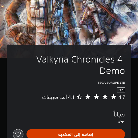
Valkyria Chronicles 4 
Demo
SEGA EUROPE LTD
PS4
4.7
م
ت
و
مجاناً
س
ط
عرض
ا
ل
إضافة إلى المكتبة
ت