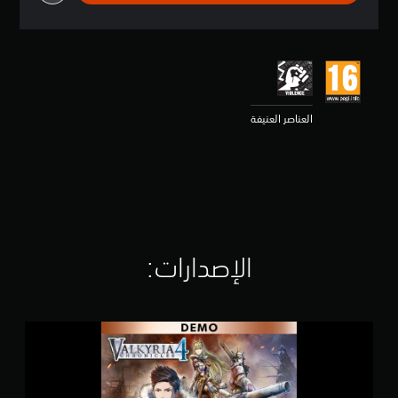
ق
ي
ي
م
4
.
7
العناصر العنيفة
ن
ج
و
م
م
ن
5
ن
ج
الإصدارات:‏
و
م
م
ن
V
إ
a
ج
l
م
k
ا
y
ل