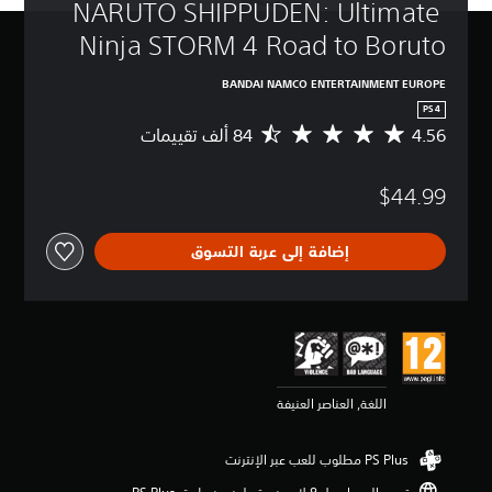
NARUTO SHIPPUDEN: Ultimate 
Ninja STORM 4 Road to Boruto
BANDAI NAMCO ENTERTAINMENT EUROPE
PS4
4.56
م
ت
و
$44.99
س
ط
ا
إضافة إلى عربة التسوق
ل
ت
ق
ي
ي
م
4
.
اللغة, العناصر العنيفة
5
6
ن
ج
و