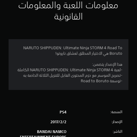
ي
معلومات اللعبة والمعلومات
م
القانونية
4
.
5
NARUTO SHIPPUDEN: Ultimate Ninja STORM 4 Road To
Boruto هي الاختيار المطلق لعشاق ناروتو!
6
هذا الإصدار يتضمن:
ن
-لعبة NARUTO SHIPPUDEN: Ultimate Ninja STORM 4 الكاملة
-تصريح الموسم مع حزم المحتوى القابل للتنزيل الثلاثة الخاصة به
ج
-توسعة Road to Boruto
و
م
المنصة:
PS4
م
الإصدار:
2‏/2‏/2017
ن
الناشر:
BANDAI NAMCO
ENTERTAINMENT EUROPE