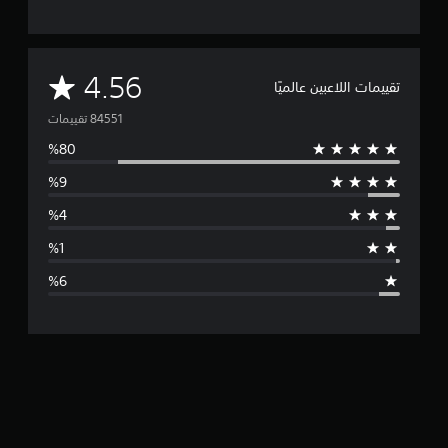
م
4.56
تقييمات اللاعبين عالميًا
ت
و
س
ط
ا
ل
ت
ق
ي