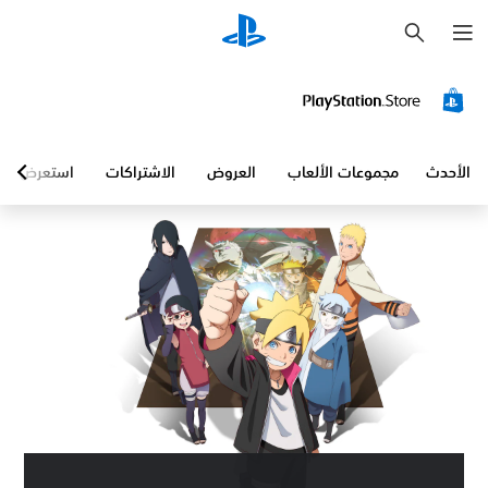
ب
ح
ث
الأحدث
مجموعات الألعاب
العروض
الاشتراكات
استعرض