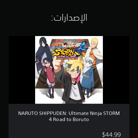
ا
ل
ت
الإصدارات:‏
ق
ي
ي
م
N
ا
A
ت
R
U
T
O
S
H
I
P
P
U
D
E
NARUTO SHIPPUDEN: Ultimate Ninja STORM
N
4 Road to Boruto
:
U
l
$44.99