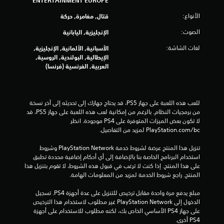
5
الأنواع:
ن
قتال, مغامرة, حركة
الصوت:
الإنجليزية, اليابانية
ج
لغات الشاشة:
الأسبانية, الألمانية, الإنجليزية,
و
الإيطالية, البولندية, الروسية,
العربية, الفرنسية (فرنسا)
م
م
للعب هذه اللعبة على جهاز PS5، قد يحتاج جهازك إلى تحديثه إلى آخر نسخة 
ن
من برمجيات النظام. بالرغم من إمكانية لعب هذه اللعبة على جهاز PS5، قد 
لا تكون بعض الميزات المتوفرة على PS4 موجودة. انظر 
إ
‎PlayStation.com/bc لمزيد من التفاصيل.
ج
تنزيل هذا المنتج عرضة لشروط خدمة PlayStation Network وشروط 
استخدام البرنامج الخاصة بنا بالإضافة إلى أي أحكام إضافية محددة تطبق 
م
على هذا المنتج. إذا كنت لا ترغب في قبول هذه الشروط، لا تقوم بتنزيل هذا 
المنتج. راجع شروط الخدمة لمزيد من المعلومات الهامة.
ا
مبلغ يدفع مرة واحدة مقابل ترخيص للتنزيل على عدة أجهزة PS4. تسجيل 
ل
الدخول إلى PlayStation Network غير مطلوب لاستخدام هذا الترخيص 
على جهاز PS4 الأساسي الخاص بك، لكنه مطلوب للاستخدام على أجهزة 
ي
PS4 أخرى.