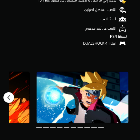
تدعم إلى ما يصل 8 لاعبين متصلين عن طريق PS Plus‏
م
اللعب المتصل اختياري
م
ن
5
ن
اللعب عن بُعد مدعوم
ج
نسخة PS4‏
و
اهتزاز DUALSHOCK 4‏
م
م
ن
إ
ج
م
ا
ل
ي
8
4
أ
ل
ف
م
ن