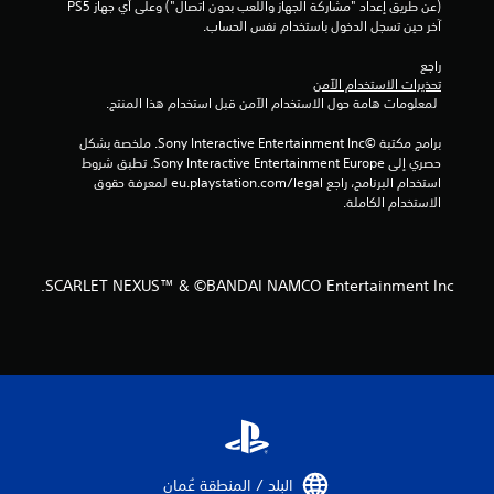
ق
(عن طريق إعداد "مشاركة الجهاز واللعب بدون اتصال") وعلى أي جهاز PS5 
آخر حين تسجل الدخول باستخدام نفس الحساب.
ي
راجع 
ي
تحذيرات الاستخدام الآمن
 لمعلومات هامة حول الاستخدام الآمن قبل استخدام هذا المنتج.
م
برامج مكتبة ©Sony Interactive Entertainment Inc. ملخصة بشكل 
ا
حصري إلى Sony Interactive Entertainment Europe. تطبق شروط 
استخدام البرنامج، راجع eu.playstation.com/legal لمعرفة حقوق 
ت
الاستخدام الكاملة.
SCARLET NEXUS™ & ©BANDAI NAMCO Entertainment Inc.
البلد / المنطقة عُمان‏