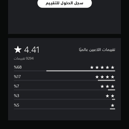
سجل الدخول للتقييم
م
4.41
تقييمات اللاعبين عالميًا
ت
و
س
ط
ا
ل
ت