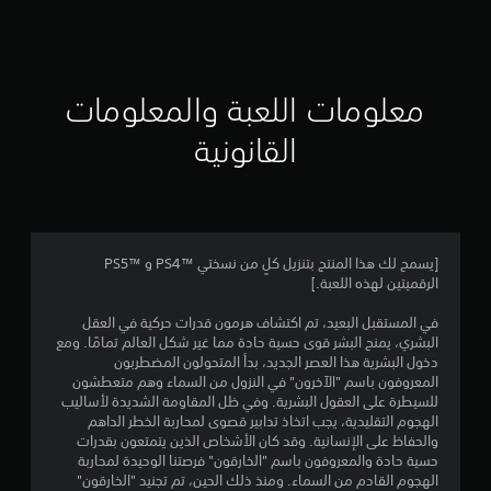
ق
ي
ي
معلومات اللعبة والمعلومات
م
القانونية
4
.
4
[يسمح لك هذا المنتج بتنزيل كلٍ من نسختي PS4™‎ و PS5™‎
الرقميتين لهذه اللعبة.]
1
في المستقبل البعيد، تم اكتشاف هرمون قدرات حركية في العقل
ن
البشري، يمنح البشر قوى حسية حادة مما غير شكل العالم تمامًا. ومع
دخول البشرية هذا العصر الجديد، بدأ المتحولون المضطربون
ج
المعروفون باسم "الآخرون" في النزول من السماء وهم متعطشون
للسيطرة على العقول البشرية. وفي ظل المقاومة الشديدة لأساليب
و
الهجوم التقليدية، يجب اتخاذ تدابير قصوى لمحاربة الخطر الداهم
والحفاظ على الإنسانية. وقد كان الأشخاص الذين يتمتعون بقدرات
م
حسية حادة والمعروفون باسم "الخارقون" فرصتنا الوحيدة لمحاربة
الهجوم القادم من السماء. ومنذ ذلك الحين، تم تجنيد "الخارقون"