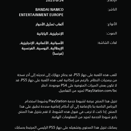
24‏/6‏/2021
ا
الناشر:
BANDAI NAMCO
ل
ENTERTAINMENT EUROPE
ي
الأنواع:
ألعاب تمثيل الأدوار
9
الصوت:
الإنجليزية, اليابانية
لغات الشاشة:
الأسبانية, الألمانية, الإنجليزية,
2
الإيطالية, الروسية, الفرنسية
(فرنسا)
9
4
للعب هذه اللعبة على جهاز PS5، قد يحتاج جهازك إلى تحديثه إلى آخر نسخة 
م
من برمجيات النظام. بالرغم من إمكانية لعب هذه اللعبة على جهاز PS5، قد 
لا تكون بعض الميزات المتوفرة على PS4 موجودة. انظر 
ن
‎PlayStation.com/bc لمزيد من التفاصيل.
ا
تنزيل هذا المنتج عرضة لشروط خدمة‫ PlayStation وشروط استخدام 
البرنامج الخاصة بنا بالإضافة إلى أي أحكام إضافية محددة تطبق على هذا 
ل
المنتج. إذا كنت لا ترغب في قبول هذه الشروط، لا تقم بتنزيل هذا المنتج. 
راجع شروط الخدمة لمزيد من المعلومات الهامة.
ت
يمكنك تنزيل هذا المحتوى وتشغيله على جهاز PS5 الرئيسي المرتبط بحسابك 