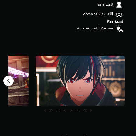
و
لاعب واحد
م
اللعب عن بُعد مدعوم
م
ن
نسخة PS5‏
5
مساعدة الألعاب مدعومة
ن
ج
و
م
م
ن
إ
ج
م
ا
ل
ي
9
.
2
أ
ل
ف
م