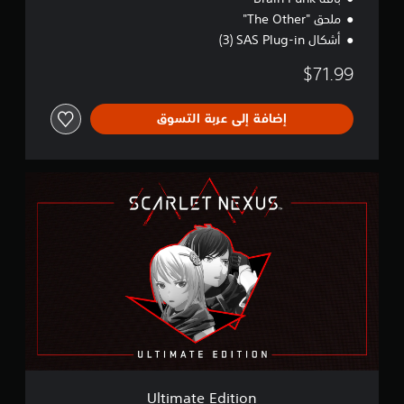
ملحق "The Other"
أشكال SAS Plug-in‏ (3)‎
$71.99
إضافة إلى عربة التسوق
U
l
t
i
m
a
t
e
E
d
i
t
i
o
Ultimate Edition