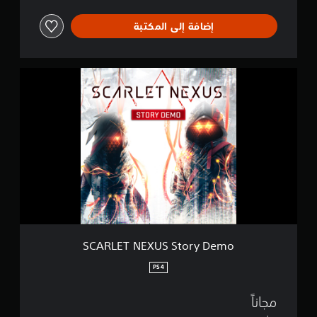
i
o
إضافة إلى المكتبة
n
S
C
A
R
L
E
T
N
E
X
U
S
S
t
SCARLET NEXUS Story Demo
o
r
PS4
y
D
مجاناً
e
m