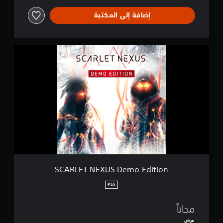
o
إضافة إلى المكتبة
S
C
A
R
L
E
T
N
E
X
U
S
D
e
SCARLET NEXUS Demo Edition
m
o
PS5
E
d
مجاناً
i
t
عرض