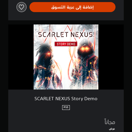
إضافة إلى عربة التسوق
S
C
A
R
L
E
T
N
E
X
U
S
S
t
SCARLET NEXUS Story Demo
o
r
PS5
y
D
مجاناً
e
m
عرض