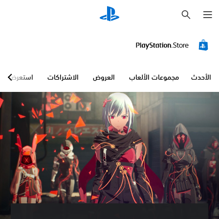
ب
ح
ث
الأحدث
مجموعات الألعاب
العروض
الاشتراكات
استعرض