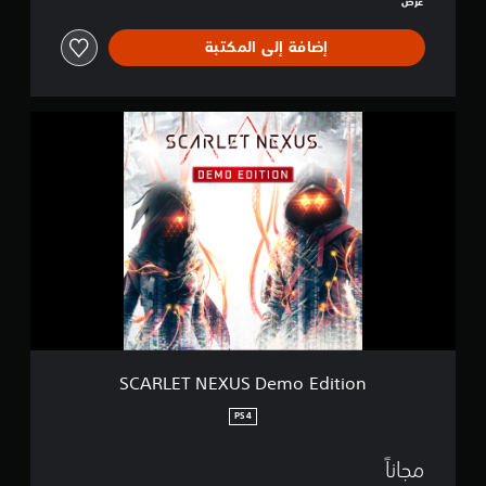
عرض
o
إضافة إلى المكتبة
S
C
A
R
L
E
T
N
E
X
U
S
D
e
SCARLET NEXUS Demo Edition
m
o
PS4
E
d
مجاناً
i