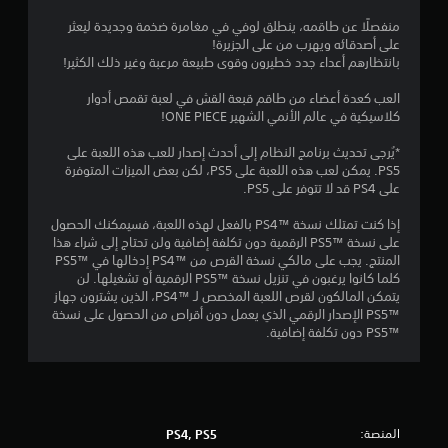
ن
منفصلًا عن طاقمه، ينطلق لوفي في مغامرة ضخمة وجديدة ليعثر
على أصدقائه ويهرب من على الجزيرة!
بانتظارهم أعداء جدد خطيرون وقوى طبيعة مرعبة وغير ذلك الكثير!
ج
العب كعدة أعضاء من طاقم قبعة القش في لعبة تقمص أدوار
و
كلاسيكية في عالم الأنمي الشهير ONE PIECE!
م
*يُرجى تحديث برنامج النظام إلى أحدث إصدار للعب هذه اللعبة على
PS5. يمكن لعب هذه اللعبة على PS5، لكن بعض الميزات المتوفرة
م
على PS4 قد لا تتوفر على PS5.
ن
إذا كنت تمتلك نسخة PS4™‎ بالفعل لهذه اللعبة، فسيمكنك الحصول
على نسخة PS5™‎ الرقمية دون تكلفة إضافية ولن تحتاج إلى شراء هذا
إ
المنتج. يجب على مالكي نسخة القرص من PS4™‎ إدخالها في PS5™‎
كلما كانوا يرغبون في تنزيل نسخة PS5™‎ الرقمية أو تشغيلها. لن
ج
يتمكن المالكون لقرص اللعبة المخصص لـ PS4™‎، الذين يشترون جهاز
PS5™‎ الإصدار الرقمي الذي يعمل دون أقراص من الحصول على نسخة
م
PS5™‎ دون تكلفة إضافية.
ا
ل
ي
المنصة:
PS4, PS5