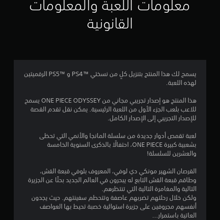
ي
معلومات اللعبة والمعلومات
م
القانونية
4
.
2
يسمح لك هذا المنتج بتنزيل كلٍ من نسختي PS4™‎ و PS5™‎ الرقميتين
لهذه اللعبة.
3
هذا المنتج هو إصدار تجريبي مجاني من ONE PIECE ODYSSEY يسمح
ن
للاعب بلعب الجزء الأول من اللعبة الرئيسية. يمكن نقل تقدم القصة
للإصدار التجريبي إلى الإصدار الكامل.
ج
لعبة تقمص أدوار جديدة من سلسلة المانجا والأنمي التي تحظى
و
بشعبية كبيرة ONE PIECE، احتفالًا بالذكرى السنوية الخامسة
والعشرين للسلسلة!
م
القرصان الشهير مونكي دي لوفي، المعروف بلوفي قبعة القش،
م
وطاقم قبعة القش التابع له يبحرون في العالم الجديد بحثًا عن الجزيرة
التالية والمغامرة التالية التي تنتظرهم.
ن
ولكن خلال رحلتهم تضربهم عاصفة وتتحطم سفينتهم. حيث يجدون
أنفسهم مجروفين على جزيرة استوائية خصبة تحيط بها العواصف
5
العاتية باستمرار...