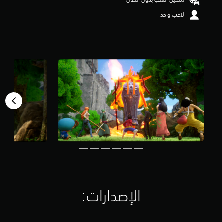
و
لاعب واحد
م
م
ن
5
ن
ج
و
م
م
ن
إ
ج
م
ا
ل
ي
7
.
4
الإصدارات:‏
أ
ل
ف
م