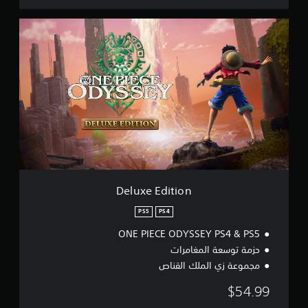
S
5
D
e
l
u
x
e
E
d
i
t
i
o
n
Deluxe Edition
PS5
PS4
ONE PIECE ODYSSEY PS4 & PS5
حزمة توسعة المغامرات
مجموعة زي الملك القناص
$54.99