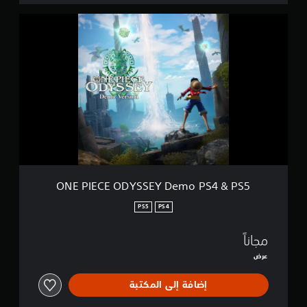
O
N
E
P
I
E
C
E
O
D
Y
S
S
E
ONE PIECE ODYSSEY Demo PS4 & PS5
Y
D
PS5
PS4
e
m
مجاناً
o
P
عرض
S
4
إضافة إلى المكتبة
&
P