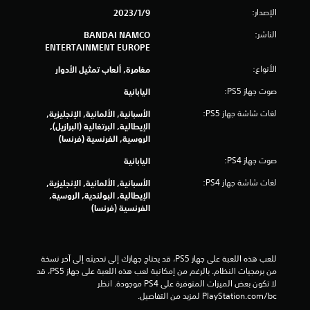
الإصدار:
9‏/1‏/2023
7
الناشر:
BANDAI NAMCO
4
ENTERTAINMENT EUROPE
2
الأنواع:
مغامرة, ألعاب تمثيل الأدوار
صوت جهاز PS5:
اليابانية
6
لغات شاشة جهاز PS5:
الأسبانية, الألمانية, الإنجليزية,
م
الإيطالية, البرتغالية (البرازيل),
الروسية, الفرنسية (فرنسا)
ن
صوت جهاز PS4:
اليابانية
ا
لغات شاشة جهاز PS4:
الأسبانية, الألمانية, الإنجليزية,
ل
الإيطالية, البولندية, الروسية,
الفرنسية (فرنسا)
ت
ق
للعب هذه اللعبة على جهاز PS5، قد يحتاج جهازك إلى تحديثه إلى آخر نسخة 
من برمجيات النظام. بالرغم من إمكانية لعب هذه اللعبة على جهاز PS5، قد 
ي
لا تكون بعض الميزات المتوفرة على PS4 موجودة. انظر 
‎PlayStation.com/bc لمزيد من التفاصيل.
ي