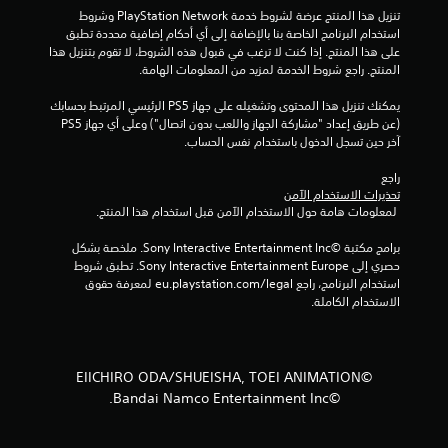
تنزيل هذا المنتج عرضة لشروط خدمة PlayStation Network وشروط 
م
استخدام البرنامج الخاصة بنا بالإضافة إلى أي أحكام إضافية محددة تطبق 
على هذا المنتج. إذا كنت لا ترغب في قبول هذه الشروط، لا تقوم بتنزيل هذا 
ا
المنتج. راجع شروط الخدمة لمزيد من المعلومات الهامة.
ت
يمكنك تنزيل هذا المحتوى وتشغيله على جهاز PS5 الرئيسي المرتبط بحسابك 
(عن طريق إعداد "مشاركة الجهاز واللعب بدون اتصال") وعلى أي جهاز PS5 
آخر حين تسجل الدخول باستخدام نفس الحساب.
راجع 
تحذيرات الاستخدام الآمن
 لمعلومات هامة حول الاستخدام الآمن قبل استخدام هذا المنتج.
برامج مكتبة ©Sony Interactive Entertainment Inc. ملخصة بشكل 
حصري إلى Sony Interactive Entertainment Europe. تطبق شروط 
استخدام البرنامج، راجع eu.playstation.com/legal لمعرفة حقوق 
الاستخدام الكاملة.
©EIICHIRO ODA/SHUEISHA, TOEI ANIMATION
©Bandai Namco Entertainment Inc.