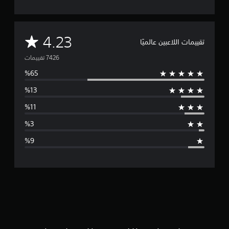
م
4.23
تقييمات اللاعبين عالميًا
ت
و
س
ط
ا
ل
ت
ق
ي