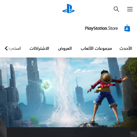
ب
ح
ث
الأحدث
مجموعات الألعاب
العروض
الاشتراكات
استعرض